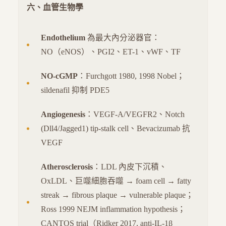
六、血管生物學
Endothelium
為最大內分泌器官：
NO（eNOS）、PGI2、ET-1、vWF、TF
NO-cGMP
：Furchgott 1980, 1998 Nobel；
sildenafil 抑制 PDE5
Angiogenesis
：VEGF-A/VEGFR2、Notch
(Dll4/Jagged1) tip-stalk cell、Bevacizumab 抗
VEGF
Atherosclerosis
：LDL 內皮下沉積、
OxLDL、巨噬細胞吞噬 → foam cell → fatty
streak → fibrous plaque → vulnerable plaque；
Ross 1999 NEJM inflammation hypothesis；
CANTOS trial（Ridker 2017, anti-IL-1β