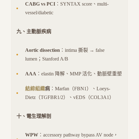
CABG vs PCI
：SYNTAX score、multi-
vessel/diabetic
九、主動脈疾病
Aortic dissection
：intima 撕裂 → false
lumen；Stanford A/B
AAA
：elastin 降解、MMP 活化、動脈壁重塑
結締組織
病
：Marfan（FBN1）、Loeys-
Dietz（TGFBR1/2）、vEDS（COL3A1）
十、電生理解剖
WPW
：accessory pathway bypass AV node，