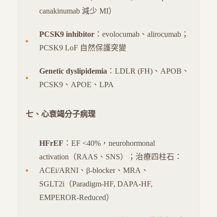
canakinumab 減少 MI）
PCSK9 inhibitor
：evolocumab、alirocumab；
PCSK9 LoF 自然保護突變
Genetic dyslipidemia
：LDLR (FH)、APOB、
PCSK9、APOE、LPA
七、心衰竭分子病理
HFrEF
：EF <40%，neurohormonal
activation（RAAS、SNS）；治療四柱石：
ACEi/ARNI、β-blocker、MRA、
SGLT2i（Paradigm-HF, DAPA-HF,
EMPEROR-Reduced）