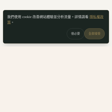
我們使用 cookie 改善網站體驗並分析流量。詳情請看
隱私權政
策
。
僅必要
全部接受
白鷗
x
喚
DailyBioJuan — Juan's field notes