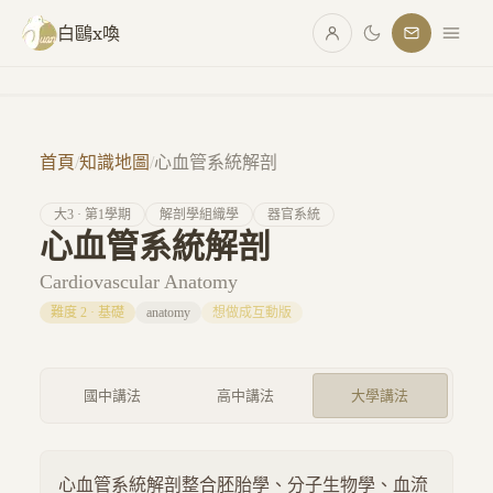
跳至主要內容
白鷗x喚
首頁
/
知識地圖
/
心血管系統解剖
大
3
· 第
1
學期
解剖學組織學
器官系統
心血管系統解剖
Cardiovascular Anatomy
難度
2
·
基礎
anatomy
想做成互動版
國中講法
高中講法
大學講法
心血管系統解剖整合胚胎學、分子生物學、血流