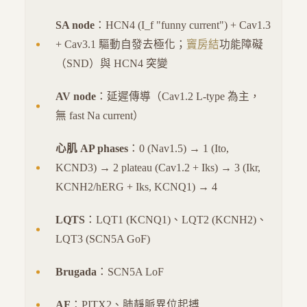
SA node
：HCN4 (I_f "funny current") + Cav1.3
+ Cav3.1 驅動自發去極化；
竇房結
功能障礙
（SND）與 HCN4 突變
AV node
：延遲傳導（Cav1.2 L-type 為主，
無 fast Na current）
心肌 AP phases
：0 (Nav1.5) → 1 (Ito,
KCND3) → 2 plateau (Cav1.2 + Iks) → 3 (Ikr,
KCNH2/hERG + Iks, KCNQ1) → 4
LQTS
：LQT1 (KCNQ1)、LQT2 (KCNH2)、
LQT3 (SCN5A GoF)
Brugada
：SCN5A LoF
AF
：PITX2、肺靜脈異位起搏