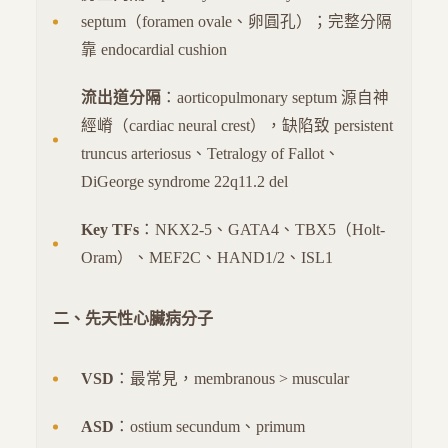
septum（foramen ovale、卵圓孔）；完整分隔
靠 endocardial cushion
流出道分隔
：aorticopulmonary septum 源自神
經嵴（cardiac neural crest），缺陷致 persistent
truncus arteriosus、Tetralogy of Fallot、
DiGeorge syndrome 22q11.2 del
Key TFs
：NKX2-5、GATA4、TBX5（Holt-
Oram）、MEF2C、HAND1/2、ISL1
二、先天性心臟病分子
VSD
：最常見，membranous > muscular
ASD
：ostium secundum、primum