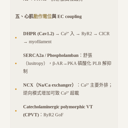
五、心肌
動作電位
與 EC coupling
DHPR (Cav1.2)
→ Ca²⁺ 入 → RyR2 → CICR
→ myofilament
SERCA2a / Phospholamban
：舒張
（lusitropy），β-AR→PKA 磷酸化 PLB 解抑
制
NCX（Na/Ca exchanger）
：Ca²⁺ 主要外排；
逆向模式增加可致 Ca²⁺ 超載
Catecholaminergic polymorphic VT
(CPVT)
：RyR2 GoF