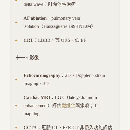
delta wave；射頻消融治癒
AF ablation
：pulmonary vein
isolation（Haïssaguerre 1998 NEJM）
CRT
：LBBB、寬 QRS、低 EF
十一、影像
Echocardiography
：2D、Doppler、strain
imaging、3D
Cardiac MRI
：LGE（late gadolinium
enhancement）評估
纖維化
與瘢痕；T1
mapping
CCTA
：冠脈 CT、FFR-CT 非侵入功能評估