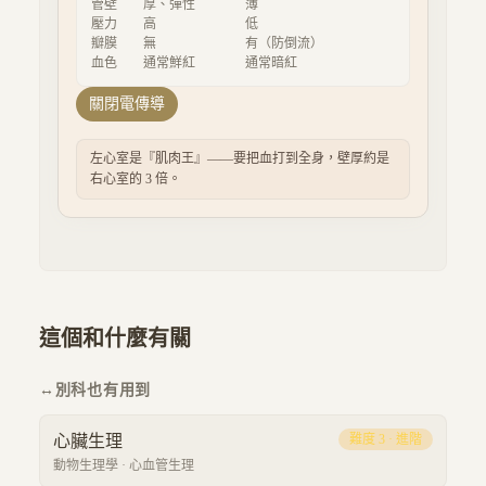
管壁
厚、彈性
薄
壓力
高
低
瓣膜
無
有（防倒流）
血色
通常鮮紅
通常暗紅
關閉電傳導
左心室是『肌肉王』——要把血打到全身，壁厚約是
右心室的 3 倍。
這個和什麼有關
↔
別科也有用到
心臟生理
難度
3
·
進階
動物生理學
·
心血管生理