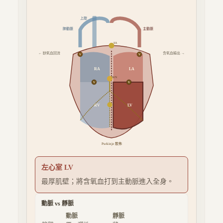
上腔
肺動脈
主動脈
SA
← 缺氧血回流
含氧血輸出 →
V
V
RA
LA
AVN
V
V
RV
LV
Purkinje 散佈
左心室 LV
最厚肌壁；將含氧血打到主動脈進入全身。
動脈 vs 靜脈
動脈
靜脈