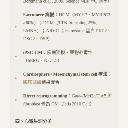
Bergmann et al., 2009, Science 利用 ¹⁴C 測年）
Sarcomere 病變
：HCM（MYH7、MYBPC3
>60%）；DCM（TTN truncating 25%,
LMNA）；ARVC（desmosome 蛋白 PKP2、
DSG2、DSP）
iPSC-CM
：疾病建模、藥物心毒性
（hERG、Nav1.5）
Cardiosphere / Mesenchymal stem cell 療法
：
臨床試驗
結果混合
Direct reprogramming
：Gata4/Mef2c/Tbx5 將
fibroblast 轉為 CM（Ieda 2010 Cell）
四、心電生理分子