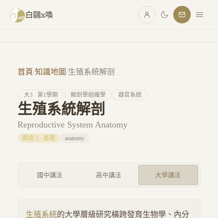
跳至主要內容
白鷗x喚
首頁
/
知識地圖
/
生殖系統解剖
大
3
· 第
1
學期
解剖學組織學
器官系統
生殖系統解剖
Reproductive System Anatomy
難度
2
·
基礎
anatomy
國中講法
高中講法
大學講法
生殖系統
的大學層級研究橫跨發育生物學、內分