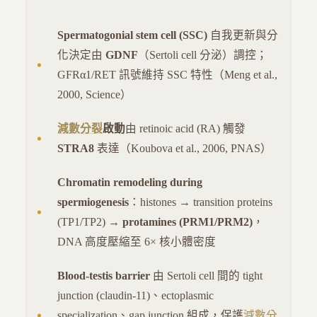
Spermatogonial stem cell (SSC)
自我更新與分
化決定由
GDNF
（Sertoli cell 分泌）調控；
GFRα1/RET 訊號維持 SSC 特性（Meng et al.,
2000, Science）
減數分裂
啟動
由 retinoic acid (RA) 觸發
STRA8
表達（Koubova et al., 2006, PNAS）
Chromatin remodeling during
spermiogenesis
：histones → transition proteins
(TP1/TP2) →
protamines (PRM1/PRM2)
，
DNA 高度壓縮至 6× 核小體密度
Blood-testis barrier
由 Sertoli cell 間的 tight
junction (claudin-11)、ectoplasmic
specialization、gap junction 組成，保護
減數分