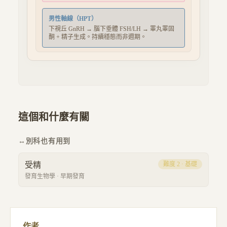
男性軸線（HPT）
下視丘 GnRH → 腦下垂體 FSH/LH → 睪丸睪固
酮 + 精子生成。持續穩態而非週期。
這個和什麼有關
↔
別科也有用到
受精
難度
2
·
基礎
發育生物學
·
早期發育
作者