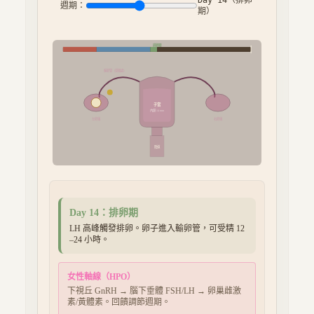
週期：
期
）
排卵期
輸卵管（受精處）
子宮
內膜
14
mm
左卵巢
右卵巢
陰道
Day
14
：
排卵期
LH 高峰觸發排卵。卵子進入輸卵管，可受精 12
–24 小時。
女性軸線（HPO）
下視丘 GnRH → 腦下垂體 FSH/LH → 卵巢雌激
素/黃體素。回饋調節週期。