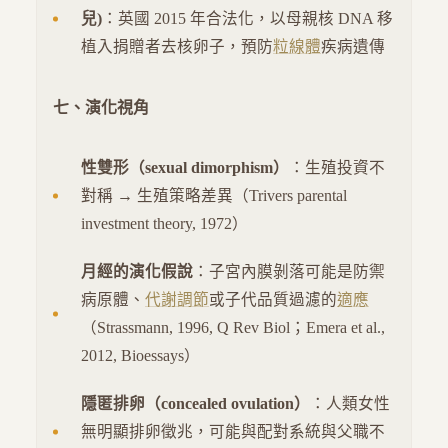
兒)
：英國 2015 年合法化，以母親核 DNA 移
植入捐贈者去核卵子，預防
粒線體
疾病遺傳
七、演化視角
性雙形（sexual dimorphism）
：生殖投資不
對稱 → 生殖策略差異（Trivers parental
investment theory, 1972）
月經的演化假說
：子宮內膜剝落可能是防禦
病原體、
代謝調節
或子代品質過濾的
適應
（Strassmann, 1996, Q Rev Biol；Emera et al.,
2012, Bioessays）
隱匿排卵（concealed ovulation）
：人類女性
無明顯排卵徵兆，可能與配對系統與父職不