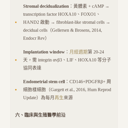
Stromal decidualization
：黃體素 + cAMP →
transcription factor HOXA10、FOXO1、
HAND2 啟動 → fibroblast-like stromal cells →
decidual cells（Gellersen & Brosens, 2014,
Endocr Rev）
Implantation window
：
月經週期
第 20-24
天，需 integrin αvβ3、LIF、HOXA10 等分子
協同表達
Endometrial stem cell
：CD146+PDGFRβ+ 周
細胞樣細胞（Gargett et al., 2016, Hum Reprod
Update）為每月
再生
來源
六、臨床與生殖醫學前沿