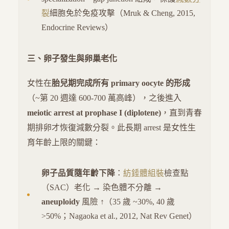
裂
細胞免於免疫攻擊（Mruk & Cheng, 2015,
Endocrine Reviews）
三、卵子發生與卵巢老化
女性在
胎兒期完成所有 primary oocyte 的形成
（~第 20 週達 600-700 萬高峰），之後進入
meiotic arrest at prophase I (diplotene)
，直到青春
期排卵才恢復減數分裂。此長期 arrest 是女性生
育年齡上限的關鍵：
卵子品質隨年齡下降
：
紡錘體組裝
檢查點
（SAC）老化 → 染色體不分離 →
aneuploidy
風險 ↑（35 歲 ~30%, 40 歲
>50%；Nagaoka et al., 2012, Nat Rev Genet）