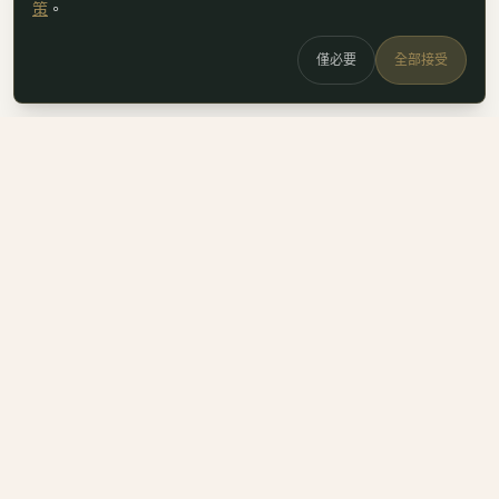
策
。
僅必要
全部接受
白鷗
x
喚
DailyBioJuan — Juan's field notes
我是 Juan。這裡是我寫的生醫職涯筆記、整理的生科概念，跟
一些自己當時很想要但找不到的工具。
Instagram
LinkedIn
Email