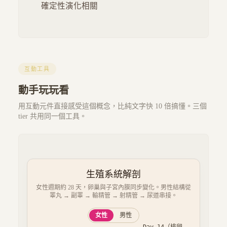
確定性演化相關
互動工具
動手玩玩看
用互動元件直接感受這個概念，比純文字快 10 倍搞懂。三個
tier 共用同一個工具。
生殖系統解剖
女性週期約 28 天，卵巢與子宮內膜同步變化。男性結構從
睪丸 → 副睪 → 輸精管 → 射精管 → 尿道串接。
女性
男性
Day
14
（
排卵