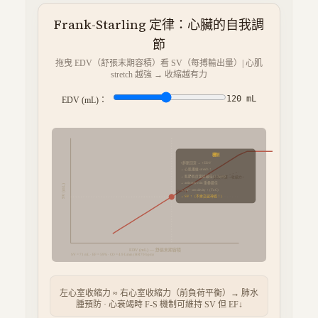
Frank-Starling 定律：心臟的自我調
節
拖曳 EDV（舒張末期容積）看 SV（每搏輸出量）| 心肌
stretch 越強 → 收縮越有力
120
mL
EDV (mL)：
機制
↑靜脈回流 → ↑EDV
→ 心肌纖維 stretch ↑
→ 肌節長度趨近最佳(2.2μm)
過度伸展→收縮力↓
→ actin/myosin 重疊最佳
SV (mL)
→ Ca²⁺ sensitivity ↑ (TnC)
SV=
71
→ SV ↑（不需交感神經！）
EDV (mL) — 舒張末期容積
SV =
71
mL · EF =
59
% · CO =
4.9
L/min (HR 70 bpm)
左心室收縮力 ≈ 右心室收縮力（前負荷平衡）→ 肺水
腫預防 · 心衰竭時 F-S 機制可維持 SV 但 EF↓