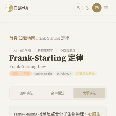
跳至主要內容
白鷗x喚
首頁
/
知識地圖
/
Frank-Starling 定律
大
3
· 第
1
學期
動物生理學
心血管生理
Frank-Starling 定律
Frank-Starling Law
難度
4
·
專業
cardiovascular
physiology
想做成互動版
國中講法
高中講法
大學講法
Frank-Starling 機制是整合分子生物物理、
心臟生