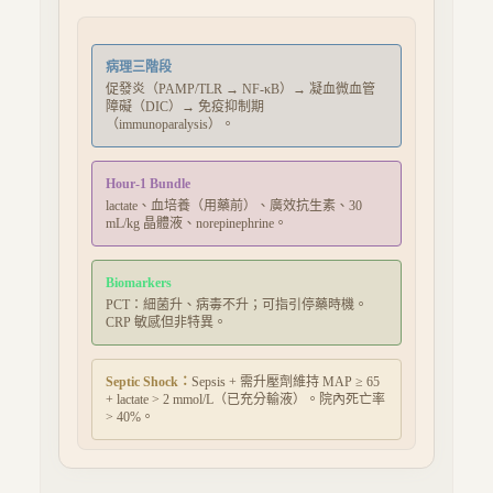
病理三階段
促發炎（PAMP/TLR → NF-κB）→ 凝血微血管
障礙（DIC）→ 免疫抑制期
（immunoparalysis）。
Hour-1 Bundle
lactate、血培養（用藥前）、廣效抗生素、30
mL/kg 晶體液、norepinephrine。
Biomarkers
PCT：細菌升、病毒不升；可指引停藥時機。
CRP 敏感但非特異。
Septic Shock：
Sepsis + 需升壓劑維持 MAP ≥ 65
+ lactate > 2 mmol/L（已充分輸液）。院內死亡率
> 40%。