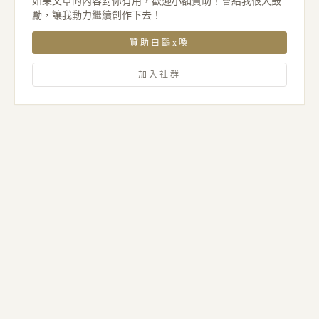
如果文章的內容對你有用，歡迎小額贊助！會給我很大鼓
勵，讓我動力繼續創作下去！
贊助白鷗x喚
加入社群