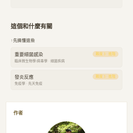
這個和什麼有關
↑
先搞懂這些
重要細菌感染
難度
3
·
進階
臨床微生物學/病毒學
·
細菌疾病
發炎反應
難度
3
·
進階
免疫學
·
先天免疫
作者