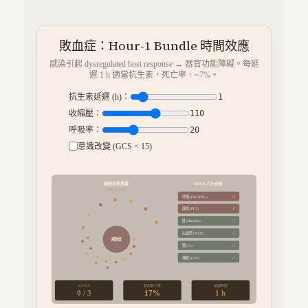
敗血症：Hour-1 Bundle 時間效應
感染引起 dysregulated host response → 器官功能障礙。每延
遲 1 h 適當抗生素，死亡率 ↑ ~7%。
抗生素延遲 (h)：
1
收縮壓：
110
呼吸率：
20
意識改變 (GCS < 15)
細胞激素風暴
SOFA 六大系統
TNF-α / IL-1β / IL-6
呼吸 (PaO₂/FiO₂)
✗
凝血 (PLT)
✗
肝 (Bilirubin)
✓
心血管 (MAP)
✓
感染灶
腎 (Cr)
✓
神經 (GCS)
✓
院內死亡率
延遲時間
qSOFA
0
/ 3
17
%
1
h