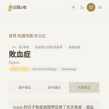
跳至主要內容
白鷗x喚
首頁
/
知識地圖
/
敗血症
大
4
· 第
2
學期
臨床微生物學/病毒學
細菌疾病
敗血症
Sepsis
難度
3
·
進階
clinical-microbiology
immunology
國中講法
高中講法
大學講法
Sepsis 的分子免疫病理學反映了先天免疫、凝血