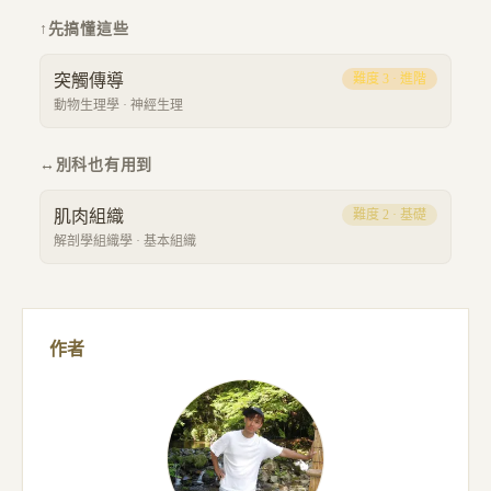
↑
先搞懂這些
突觸傳導
難度
3
·
進階
動物生理學
·
神經生理
↔
別科也有用到
肌肉組織
難度
2
·
基礎
解剖學組織學
·
基本組織
作者