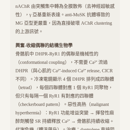
nAChR 由突觸集中轉為全膜散佈（去神經超敏感
性），γ 亞基重新表達。anti-MuSK 抗體導致的
MG 亞型更嚴重，因為直接破壞 AChR clustering
的上游訊號。
興奮-收縮偶聯的結構生物學
骨骼肌中 DHPR-RyR1 的偶聯是機械性的
（conformational coupling），不需要 Ca²⁺ 流過
DHPR（與心肌的 Ca²⁺-induced Ca²⁺ release, CICR
不同）。冷凍電鏡顯示 4 個 DHPR 排列成四聯體
（tetrad），每個四聯體對應 1 個 RyR1 同聚物，
但只有每隔一個 RyR1 有對應的四聯體
（checkerboard pattern）。惡性高熱（malignant
hyperthermia）：RyR1 功能增益突變 → 揮發性麻
醉劑觸發 SR 持續釋放 Ca²⁺ → 骨骼肌持續收縮 +
代謝危機（體溫飆升）。治療：dantrolene 直接阻