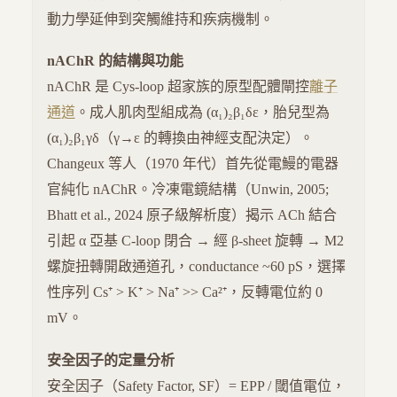
動力學延伸到突觸維持和疾病機制。
nAChR 的結構與功能
nAChR 是 Cys-loop 超家族的原型配體閘控
離子
通道
。成人肌肉型組成為 (α₁)₂β₁δε，胎兒型為
(α₁)₂β₁γδ（γ→ε 的轉換由神經支配決定）。
Changeux 等人（1970 年代）首先從電鰻的電器
官純化 nAChR。冷凍電鏡結構（Unwin, 2005;
Bhatt et al., 2024 原子級解析度）揭示 ACh 結合
引起 α 亞基 C-loop 閉合 → 經 β-sheet 旋轉 → M2
螺旋扭轉開啟通道孔，conductance ~60 pS，選擇
性序列 Cs⁺ > K⁺ > Na⁺ >> Ca²⁺，反轉電位約 0
mV。
安全因子的定量分析
安全因子（Safety Factor, SF）= EPP / 閾值電位，