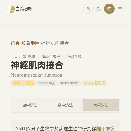
跳至主要內容
白鷗x喚
首頁
/
知識地圖
/
神經肌肉接合
大
3
· 第
1
學期
動物生理學
神經生理
神經肌肉接合
Neuromuscular Junction
難度
3
·
進階
physiology
neuroscience
想做成互動版
國中講法
高中講法
大學講法
NMJ 的分子生物學與病理生理學研究從
離子通道