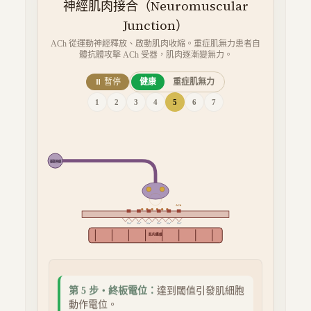
神經肌肉接合（Neuromuscular
Junction）
ACh 從運動神經釋放、啟動肌肉收縮。重症肌無力患者自
體抗體攻擊 ACh 受器，肌肉逐漸變無力。
⏸ 暫停
健康
重症肌無力
1
2
3
4
5
6
7
運動神經
ACh
Na⁺
Na⁺
Na⁺
Na⁺
Na⁺
Na⁺
肌肉纖維
Ca²⁺
Ca²⁺
Ca²⁺
第
5
步・
終板電位
：
達到閾值引發肌細胞
動作電位。