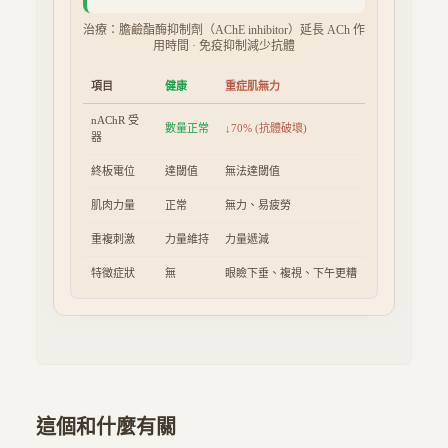
治療：膽鹼酯酶抑制劑（AChE inhibitor）延長 ACh 作
用時間 · 免疫抑制減少抗體
項目
健康
重症肌無力
nAChR 受
數量正常
↓70% (抗體破壞)
器
終板電位
達閾值
無法達閾值
肌肉力量
正常
無力、易疲勞
重複刺激
力量維持
力量遞減
特徵症狀
無
眼瞼下垂、複視、下午更糟
這個和什麼有關