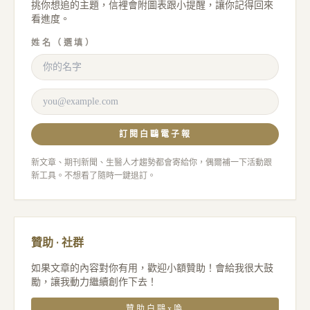
挑你想追的主題，信裡會附圖表跟小提醒，讓你記得回來
看進度。
姓名（選填）
訂閱白鷗電子報
新文章、期刊新聞、生醫人才趨勢都會寄給你，偶爾補一下活動跟
新工具。不想看了隨時一鍵退訂。
贊助 · 社群
如果文章的內容對你有用，歡迎小額贊助！會給我很大鼓
勵，讓我動力繼續創作下去！
贊助白鷗x喚