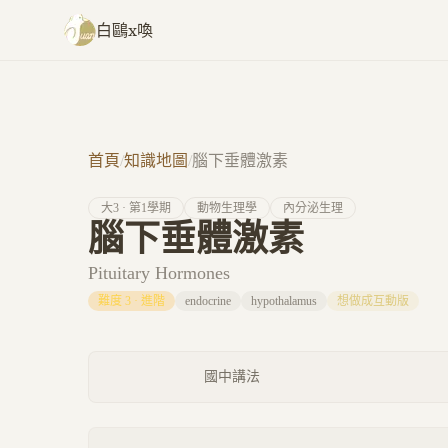
跳至主要內容
白鷗x喚
首頁
/
知識地圖
/
腦下垂體激素
大
3
· 第
1
學期
動物生理學
內分泌生理
腦下垂體激素
Pituitary Hormones
難度
3
·
進階
endocrine
hypothalamus
想做成互動版
國中講法