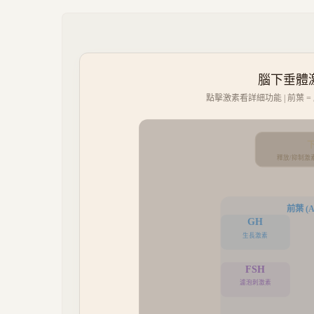
腦下垂體激素
點擊激素看詳細功能 | 前葉 
下
釋放/抑制激素
前葉 (An
GH
生長激素
FSH
濾泡刺激素