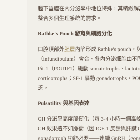
腦下垂體在內分泌學中地位特殊，其精緻解
整合多個生理系統的需求。
Rathke's Pouch 發育與細胞分化
口腔頂部外
胚層
內陷形成 Rathke's pou
（infundibulum）會合。各內分泌細胞由不同 tra
Pit-1（POU1F1）驅動 somatotrophs、lactotr
corticotrophs；SF-1 驅動 gonadotroph
乏。
Pulsatility 與基因表達
GH 分泌呈高度脈衝化（每 3-4 小時一
GH 效果遠不如脈衝（因 IGF-1 反饋與肝臟 GH
gonadotroph 功能必要——連續 GnRH（gon