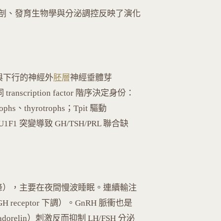
剖、發育生物學與分泌調控反映了演化
ch，與下行的神經外
胚層
神經垂體芽
nscription factor 階序決定身份：
ophs、thyrotrophs；Tpit 驅動
s。POU1F1 突變導致 GH/TSH/PRL 聯合缺
個高峰），主要在夜間慢波睡眠。連續輸注
 receptor 下調）。GnRH 脈衝也是
adorelin）刺激反而抑制 LH/FSH 分泌