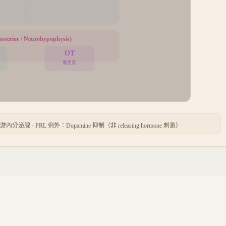
sterior / Neurohypophysis)
OT
催產素
 · PRL 例外：Dopamine 抑制（非 releasing hormone 刺激）