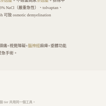
滲透壓
+ 不適當高尿
滲透壓
+ 排除甲
 NaCl（嚴重急性）、tolvaptan、
可致 osmotic demyelination
頭痛+視覺障礙+
腦神經
麻痺+垂體功能
緊急手術。
tier 共用同一個工具。