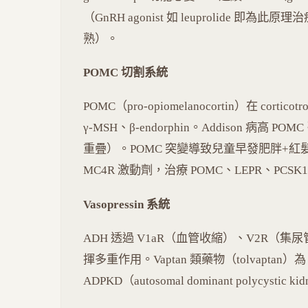
（GnRH agonist 如 leuprolide 
熟）。
POMC 切割系統
POMC（pro-opiomelanocortin）在 cortico
γ-MSH、β-endorphin。Addison 病高 P
重疊）。POMC 突變導致兒童早發肥胖+紅髮+ACT
MC4R 激動劑，治療 POMC、LEPR、PC
Vasopressin 系統
ADH 透過 V1aR（血管收縮）、V2R（集尿
揮多重作用。Vaptan 類藥物（tolvaptan）為
ADPKD（autosomal dominant polycysti