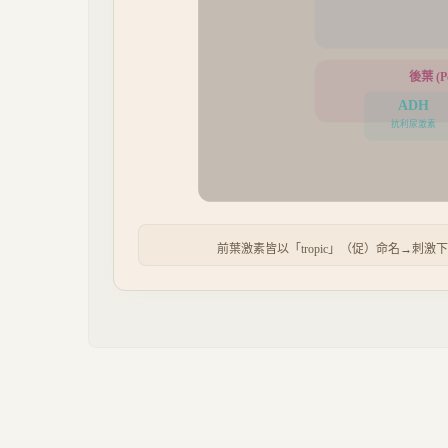
後葉 (Po
ADH
抗利尿激素
前葉激素皆以「tropic」（促）命名→刺激下游內分泌腺