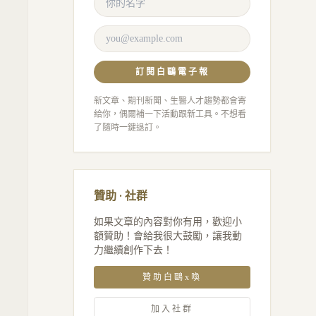
訂閱白鷗電子報
新文章、期刊新聞、生醫人才趨勢都會寄
給你，偶爾補一下活動跟新工具。不想看
了隨時一鍵退訂。
贊助 · 社群
如果文章的內容對你有用，歡迎小
額贊助！會給我很大鼓勵，讓我動
力繼續創作下去！
贊助白鷗x喚
加入社群