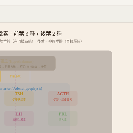
：前葉 6 種 + 後葉 2 種
= 腺垂體（有門脈系統）· 後葉 = 神經垂體（直接釋放）
視丘 (Hypothalamus)
 → 門脈系統 → 前葉 | 直接軸突 → 後葉
門脈系統
terior / Adenohypophysis)
TSH
ACTH
促甲狀腺素
促腎上腺皮質素
LH
PRL
黃體生成素
泌乳素