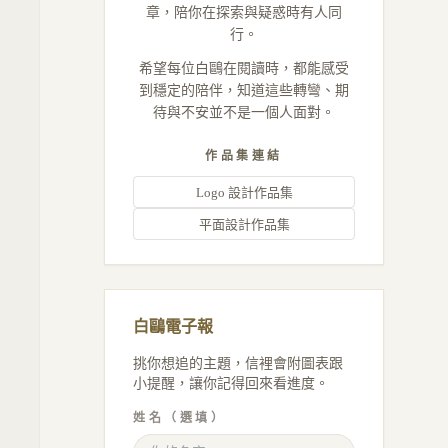
章，陪你在探索與疑惑時有人同
行。
希望每位白鷗在閱讀時，都能感受
到穩定的陪伴，知道這些轉彎、期
待與不安並不是一個人面對。
作品集連結
Logo 設計作品集
平面設計作品集
白鷗電子報
挑你想追的主題，信裡會附圖表跟
小提醒，讓你記得回來看進度。
姓名（選填）