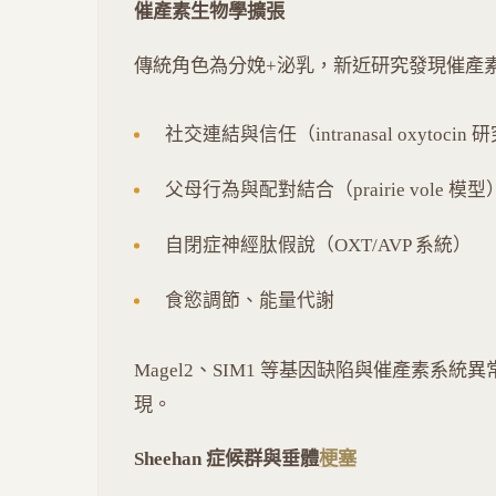
催產素生物學擴張
傳統角色為分娩+泌乳，新近研究發現催產
社交連結與信任（intranasal oxyto
父母行為與配對結合（prairie vole 模型
自閉症神經肽假說（OXT/AVP 系統）
食慾調節、能量代謝
Magel2、SIM1 等基因缺陷與催產素系統異常相
現。
Sheehan 症候群與垂體
梗塞