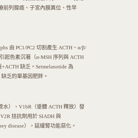
即為此原理治療前列腺癌、子宮內膜異位、性早
trophs 由 PC1/PC2 切割產生 ACTH、α/β/
OMC 引起色素沉著（α-MSH 序列與 ACTH
H 缺乏。Setmelanotide 為
SK1 缺乏的單基因肥胖。
管水）、V1bR（垂體 ACTH 釋放）發
 V2R 拮抗劑用於 SIADH 與
c kidney disease），延緩腎功能惡化。