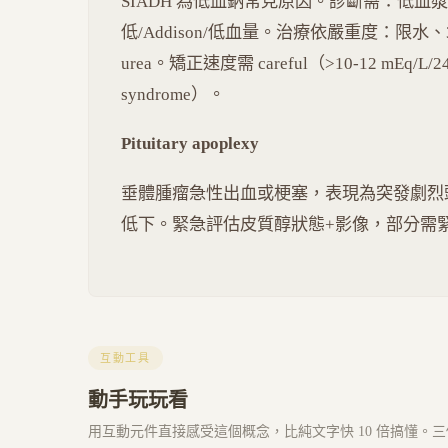
SIADH 為低血鈉常見原因。診斷需：低血漿
低/Addison/低血量。治療依嚴重度：限水、3%
urea。矯正速度需 careful（>10-12 mEq/L/24h 
syndrome）。
Pituitary apoplexy
垂體腫瘤急性出血或梗塞，表現為突發劇烈
低下。緊急評估皮質醇狀態+影像，部分需
互動工具
動手玩玩看
用互動元件直接感受這個概念，比純文字快 10 倍搞懂。三個 