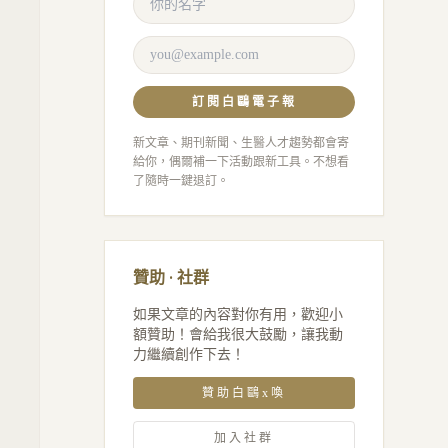
訂閱白鷗電子報
新文章、期刊新聞、生醫人才趨勢都會寄
給你，偶爾補一下活動跟新工具。不想看
了隨時一鍵退訂。
贊助 · 社群
如果文章的內容對你有用，歡迎小
額贊助！會給我很大鼓勵，讓我動
力繼續創作下去！
贊助白鷗x喚
加入社群