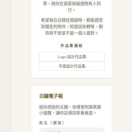
章，陪你在探索與疑惑時有人同
行。
希望每位白鷗在閱讀時，都能感受
到穩定的陪伴，知道這些轉彎、期
待與不安並不是一個人面對。
作品集連結
Logo 設計作品集
平面設計作品集
白鷗電子報
挑你想追的主題，信裡會附圖表跟
小提醒，讓你記得回來看進度。
姓名（選填）