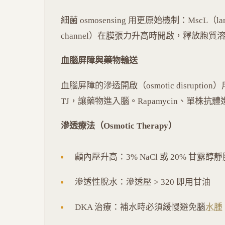
細菌 osmosensing 用更原始機制：MscL（large-c
channel）在膜張力升高時開啟，釋放胞質
血腦屏障與藥物輸送
血腦屏障的滲透開啟（osmotic disruptio
TJ，讓藥物進入腦。Rapamycin、單株抗體
滲透療法（Osmotic Therapy）
顱內壓升高：3% NaCl 或 20% 甘露醇
滲透性脫水：滲透壓 > 320 即用甘油
DKA 治療：補水時必須緩慢避免腦
水腫