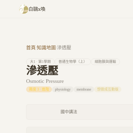
跳至主要內容
白鷗x喚
首頁
/
知識地圖
/
滲透壓
大
1
· 第
1
學期
普通生物學（上）
細胞膜與運輸
滲透壓
Osmotic Pressure
難度
3
·
進階
physiology
membrane
想做成互動版
國中講法