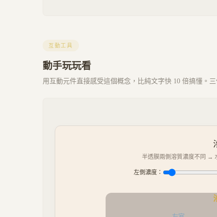
互動工具
動手玩玩看
用互動元件直接感受這個概念，比純文字快 10 倍搞懂。三個 
半透膜兩側溶質濃度不同 →
左側濃度：
左室