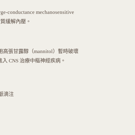
onductance mechanosensitive
溶質緩解內壓。
n）用高張甘露醇（mannitol）暫時破壞
進入 CNS 治療中樞神經疾病。
靜脈滴注