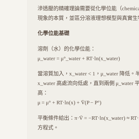
滲透壓的精確理論需要從化學位能（chemical
現象的本質，並區分溶液理想模型與真實生
化學位能基礎
溶劑（水）的化學位能：
μ_water = μ°_water + RT·ln(x_water)
當溶質加入，x_water < 1，μ_water 降低
x_water 高處流向低處，直到兩側 μ_water 
高：
μ = μ° + RT·ln(x) + V̄(P − P°)
平衡條件給出：π·V̄ = −RT·ln(x_water) ≈ R
方程式。