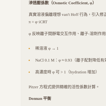
滲透壓係數（Osmotic Coefficient, φ）
真實溶液偏離理想 van't Hoff 行為，引入修
π = φ·iCRT
φ 反映離子間靜電交互作用、離子-溶劑作
稀溶液 φ → 1
NaCl 0.1 M：φ ≈ 0.93（離子配對降
高濃度時 φ 可 > 1（hydration 增加）
Pitzer 方程式提供精確的活性係數計算。
Donnan 平衡