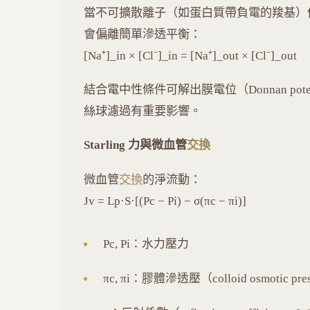
當不可擴散離子（如蛋白質帶負電的羧基）
會偏離簡單滲透平衡：
[Na⁺]_in × [Cl⁻]_in = [Na⁺]_out × [Cl⁻]_out
結合電中性條件可解出膜電位（Donnan pot
絲球濾過有重要影響。
Starling 力與微血管
交換
微血管
交換
的淨流動：
Jv = Lp·S·[(Pc − Pi) − σ(πc − πi)]
Pc, Pi：水力壓力
πc, πi：膠體滲透壓（colloid osmotic