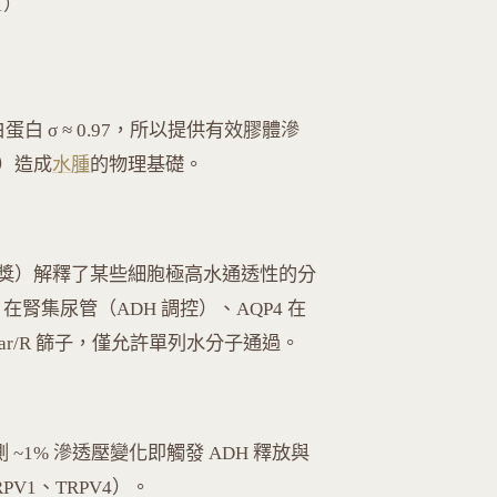
-1）
蛋白 σ ≈ 0.97，所以提供有效膠體滲
）造成
水腫
的物理基礎。
貝爾化學獎）解釋了某些細胞極高水通透性的分
 在腎集尿管（ADH 調控）、AQP4 在
ar/R 篩子，僅允許單列水分子通過。
 ~1% 滲透壓變化即觸發 ADH 釋放與
V1、TRPV4）。