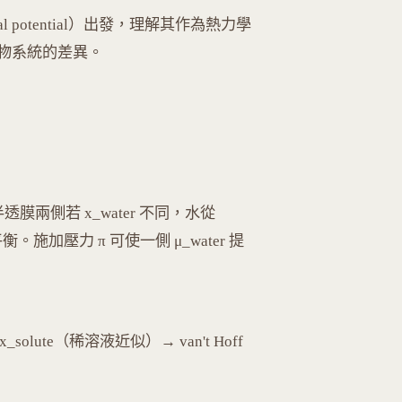
 potential）出發，理解其作為熱力學
物系統的差異。
。半透膜兩側若 x_water 不同，水從
平衡。施加壓力 π 可使一側 μ_water 提
T·x_solute（稀溶液近似）→ van't Hoff