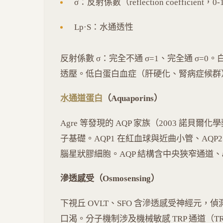
σ：反射係數（reflection coefficient，0
Lp·S：水通透性
反射係數 σ：完全不通 σ=1、完全通 σ=0。白
透壓。低白蛋白血症（肝硬化、腎病症候群
水通道蛋白
（Aquaporins）
Agre 等發現的 AQP 家族（2003 諾
子基礎。AQP1 在紅血球與近曲小管、AQP2
腦星狀膠細胞。AQP 結構含中央狹窄通道、
滲透感受（Osmosensing）
下視丘 OVLT、SFO 含滲透感受神經元，偵測
口渴。分子機制涉及機械敏感 TRP 通道（TRP