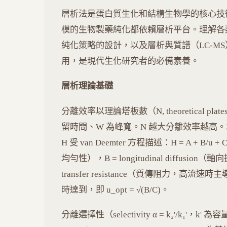
層析法是蛋白質生化和結構生物學的核心技術，從
模的生物製藥純化都依賴層析平台。理解各
純化策略的設計，以及層析與質譜（LC-M
用，是現代生化研究者的必備素養。
層析理論基礎
分離效率以理論塔板數（N, theoretical plate
留時間、W 為峰寬。N 越大分離效率越高。塔板
H 受 van Deemter 方程描述：H = A + B/u +
均勻性），B = longitudinal diffusio
transfer resistance（質傳阻力，高流速
時達到，即 u_opt = √(B/C)。
分離選擇性（selectivity α = k₂'/k₁