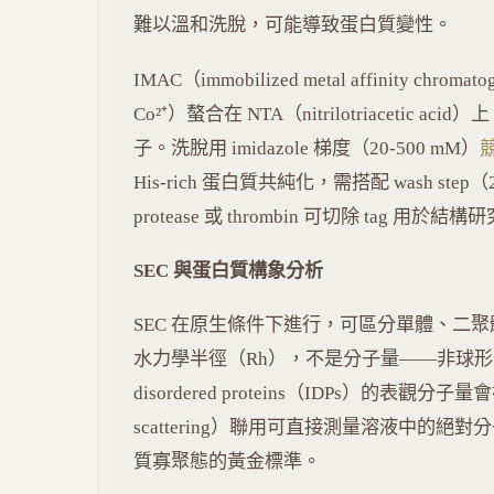
難以溫和洗脫，可能導致蛋白質變性。
IMAC（immobilized metal affinity chrom
Co²⁺）螯合在 NTA（nitrilotriacetic acid
子。洗脫用 imidazole 梯度（20-500 mM）
His-rich 蛋白質共純化，需搭配 wash step（2
protease 或 thrombin 可切除 tag 用於結構
SEC 與蛋白質構象分析
SEC 在原生條件下進行，可區分單體、二聚
水力學半徑（Rh），不是分子量——非球形蛋白質（
disordered proteins（IDPs）的表觀分子量會被
scattering）聯用可直接測量溶液中的
質寡聚態的黃金標準。