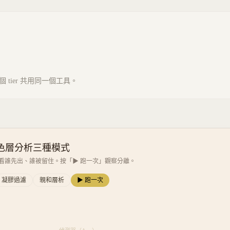
tier 共用同一個工具。
色層分析三種模式
看誰先出、誰被留住。按「▶ 跑一次」觀察分離。
凝膠過濾
親和層析
▶ 跑一次