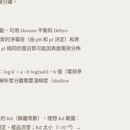
5 為基線分離。
用 Donnan 平衡和 Debye-
質的淨電荷（由 pH 和 pI 決定）和表
—兩個 pI 相同的蛋白質可能因表面電荷分佈
= a - b·log[salt]，b 值（電荷參
度分離需要淺梯度（shallow
 Kd（解離常數）。理想 Kd 範圍：
結合不穩定，樣品流穿；Kd 太小（<10⁻¹⁰）→