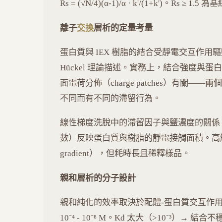
Rs = (√N/4)(α-1)/α · k'/(1+k')。Rs ≥ 1.
離子
交換
層析的定量考量
蛋白質與 IEX 樹脂的結合受靜電交互作用驅動，可
Hückel 理論描述。實務上，結合強度與蛋白
面電荷分佈（charge patches）有關—
不同而有不同的滯留行為。
線性梯度洗脫中的滯留因子與鹽濃度的關係：log k' 
數）反映蛋白質與樹脂的靜電接觸面積。高解析
gradient），但耗時長且稀釋樣品。
親和層析的分子設計
親和純化的效率取決於配體-蛋白質交互作用的
10⁻⁴ - 10⁻⁸ M。Kd 太大（>10⁻³）→ 