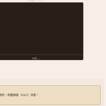
偵測器（A₂₈₀）
時間 →
吸附，用鹽梯度（NaCl）沖提。