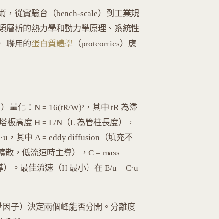
實驗台（bench-scale）到工業規
類層析的熱力學和動力學原理、系統性
S）聯用的
蛋白質體學
（proteomics）應
s）量化：N = 16(tR/W)²，其中 tR 為滯
高度 H = L/N（L 為管柱長度），
 C·u，其中 A = eddy diffusion（填充不
n（軸向擴散，低流速時主導），C = mass
時主導）。最佳流速（H 最小）在 B/u = C·u
'，k' 為容量因子）決定兩個峰能否分開。分離度