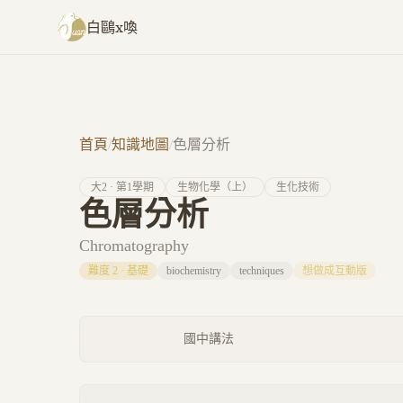
跳至主要內容
白鷗x喚
首頁
/
知識地圖
/
色層分析
大
2
· 第
1
學期
生物化學（上）
生化技術
色層分析
Chromatography
難度
2
·
基礎
biochemistry
techniques
想做成互動版
國中講法