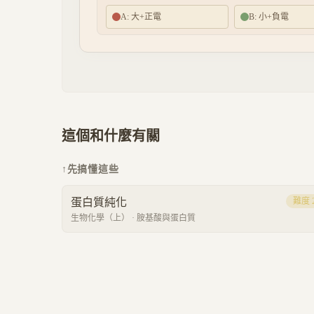
A: 大+正電
B: 小+負電
這個和什麼有關
↑
先搞懂這些
蛋白質純化
難度
生物化學（上）
·
胺基酸與蛋白質