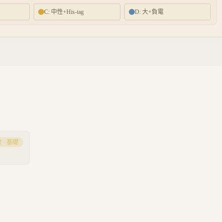
C: 中性+His-tag
D: 大+負電
2
·
基礎