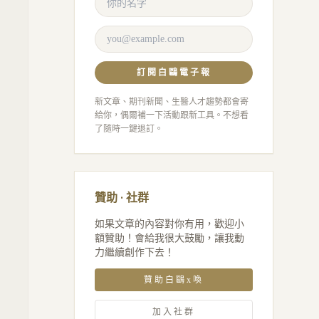
訂閱白鷗電子報
新文章、期刊新聞、生醫人才趨勢都會寄
給你，偶爾補一下活動跟新工具。不想看
了隨時一鍵退訂。
贊助 · 社群
如果文章的內容對你有用，歡迎小
額贊助！會給我很大鼓勵，讓我動
力繼續創作下去！
贊助白鷗x喚
加入社群