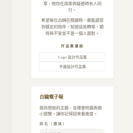
章，陪你在探索與疑惑時有人同
行。
希望每位白鷗在閱讀時，都能感受
到穩定的陪伴，知道這些轉彎、期
待與不安並不是一個人面對。
作品集連結
Logo 設計作品集
平面設計作品集
白鷗電子報
挑你想追的主題，信裡會附圖表跟
小提醒，讓你記得回來看進度。
姓名（選填）