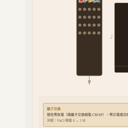
−
−
−
−
−
−
−
−
−
−
−
−
−
−
−
−
−
−
−
−
−
−
−
−
−
A₂₈₀
離子交換
管柱帶負電（陽離子交換樹脂 CM/SP），帶正電蛋白
沖提：
NaCl 梯度 0 → 1 M