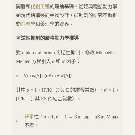
開發和
代謝工程
的理論基礎。從經典穩態動力學
到現代結構導向藥物設計，抑制劑的研究不斷推
動
酵素
學和藥理學的邊界。
可逆性抑制的嚴格動力學推導
對 rapid-equilibrium 可逆性抑制，修改 Michaelis-
Menten 方程引入 α 和 α' 因子：
v = Vmax[S] / (αKm + α'[S])
其中 α = 1 + [I]/Ki（I 與 E 的結合常數）、α' = 1 +
[I]/Ki'（I 與 ES 的結合常數）。
競爭
性：α > 1, α' = 1 → Km,app = αKm, Vmax
不變。