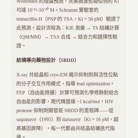
Wolfenden 的理論預測，完美過渡態類似物的 Ki
可達 10⁻¹⁵-10⁻²⁰ M。Schramm 實驗室的
immucillin-H（PNP 的 TSA，Ki = 56 pM）驗證了
此預測。設計流程為：KIE 測量 → TS 結構計算
（QM/MM）→ TSA 合成 → 結合力和選擇性驗
證。
結構導向藥物設計（SBDD）
X-ray 共結晶和 cryo-EM 揭示抑制劑與活性位點
的分子交互作用模式，指導 lead optimization。
FEP（自由能微擾）計算可預測化學修飾對結合
自由能的影響，現代精度達 ~1 kcal/mol。HIV
protease 抑制劑開發是 SBDD 的里程碑——從
saquinavir（1995）到 darunavir（Ki = 16 pM，超
高基因屏障），每一代都由共結晶結構迭代指
導。