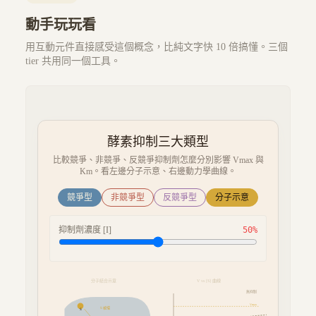
動手玩玩看
用互動元件直接感受這個概念，比純文字快 10 倍搞懂。三個
tier 共用同一個工具。
酵素抑制三大類型
比較競爭、非競爭、反競爭抑制劑怎麼分別影響 Vmax 與
Km。看左邊分子示意、右邊動力學曲線。
競爭型
非競爭型
反競爭型
分子示意
抑制劑濃度 [I]
50
%
分子結合示意
V vs [S] 曲線
無抑制
Vmax
S 被擋
S