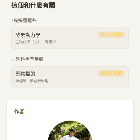
這個和什麼有關
↑
先搞懂這些
酵素動力學
難度
3
·
進階
生物化學（上）
·
酵素學
↔
別科也有用到
藥物標的
難度
3
·
進階
藥理學
·
藥理學原理
作者