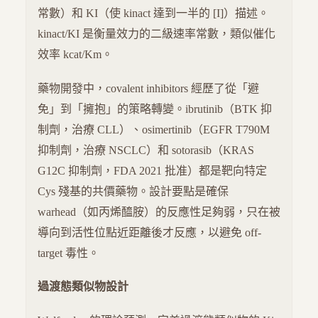
常數）和 KI（使 kinact 達到一半的 [I]）描述。
kinact/KI 是衡量效力的二級速率常數，類似催化
效率 kcat/Km。
藥物開發中，covalent inhibitors 經歷了從「避
免」到「擁抱」的策略轉變。ibrutinib（BTK 抑
制劑，治療 CLL）、osimertinib（EGFR T790M
抑制劑，治療 NSCLC）和 sotorasib（KRAS
G12C 抑制劑，FDA 2021 批准）都是靶向特定
Cys 殘基的共價藥物。設計要點是確保
warhead（如丙烯醯胺）的反應性足夠弱，只在被
導向到活性位點近距離後才反應，以避免 off-
target 毒性。
過渡態類似物設計