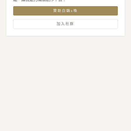
贊助白鷗x喚
加入社群