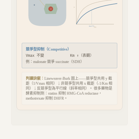
E
V
活性位
I
Km'=
75
[S]
競爭型
抑制（
Competitive
）
Vmax 不變
Km ↑（表觀）
例：
malonate 競爭 succinate（SDH）
判讀訣竅：
Lineweaver-Burk 圖上——競爭型共用 y 截
距（1/Vmax 相同）；非競爭型共用 x 截距（-1/Km 相
同）；反競爭型為平行線（斜率相同）。 很多藥物是
酵素抑制劑：statins 抑制 HMG-CoA reductase，
methotrexate 抑制 DHFR。