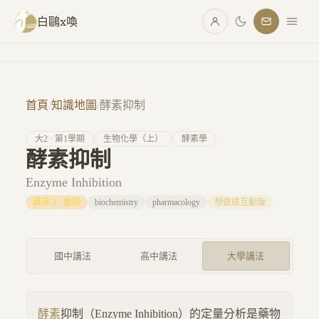
跳至主要內容
白鷗x喚
首頁
/
知識地圖
/
酵素抑制
大
2
· 第
1
學期
生物化學（上）
酵素學
酵素抑制
Enzyme Inhibition
難度
3
·
進階
biochemistry
pharmacology
想做成互動版
國中講法
高中講法
大學講法
酵素
抑制（Enzyme Inhibition）的定量分析是藥物