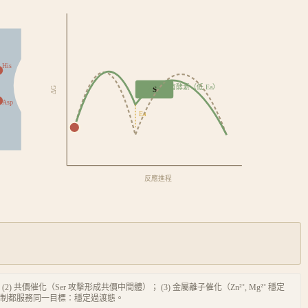
His
有酵素（低 Ea）
ΔG
S
Asp
Ea
反應進程
H⁺）； (2) 共價催化（Ser 攻擊形成共價中間體）； (3) 金屬離子催化（Zn²⁺, Mg²⁺ 穩定
有機制都服務同一目標：穩定過渡態。