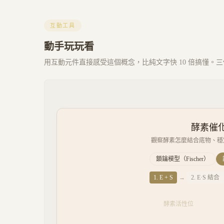
互動工具
動手玩玩看
用互動元件直接感受這個概念，比純文字快 10 倍搞懂。三個 
酵素催化
觀察酵素怎麼結合底物、穩
鎖鑰模型（Fischer）
1
.
E + S
→
2
.
E·S 結合
酵素活性位