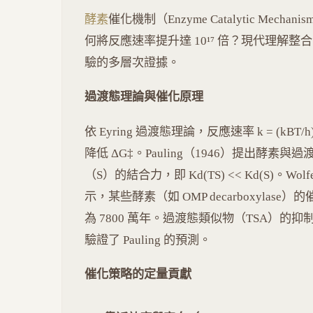
酵素
催化機制（Enzyme Catalytic Mec
何將反應速率提升達 10¹⁷ 倍？現代理解
驗的多層次證據。
過渡態理論與催化原理
依 Eyring 過渡態理論，反應速率 k = (kBT/
降低 ΔG‡。Pauling（1946）提出酵素
（S）的結合力，即 Kd(TS) << Kd(S)。Wolf
示，某些酵素（如 OMP decarboxylas
為 7800 萬年。過渡態類似物（TSA）的抑制常數 
驗證了 Pauling 的預測。
催化策略的定量貢獻