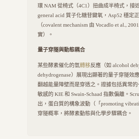
環 NAM 從椅式（4C1）扭曲成半椅式，接近 oxoca
general acid 質子化糖苷鍵氧，Asp52
（covalent mechanism 由 Vocadlo et al., 2
實）。
量子穿隧與動態耦合
某些酵素催化的氫
轉移
反應（如 alcohol dehy
dehydrogenase）展現出顯著的量子穿隧效應（
翻越能量障壁而是穿透之。證據包括異常的一級
敏感的 KIE 和 Swain-Schaad 指數偏離。Scr
出，蛋白質的構象波動（「promoting vib
穿隧概率，將酵素動態與化學步驟耦合。