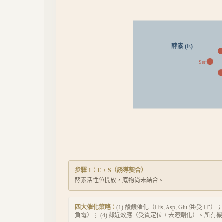
酵素 (E)
Ser
步驟
1
：
E + S
（
誘導契合
）
酵素活性位開放，底物尚未結合。
四大催化策略：
(1) 酸鹼催化（His, Asp, Glu 供/受 
負電）； (4) 鄰近效應（受質定位 + 去溶劑化）。所