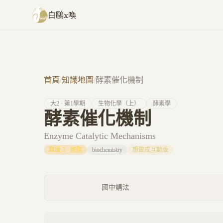
跳至主要內容
白鷗x喚
首頁
/
知識地圖
/
酵素催化機制
大
2
· 第
1
學期
生物化學（上）
酵素學
酵素催化機制
Enzyme Catalytic Mechanisms
難度
3
·
進階
biochemistry
想做成互動版
國中講法