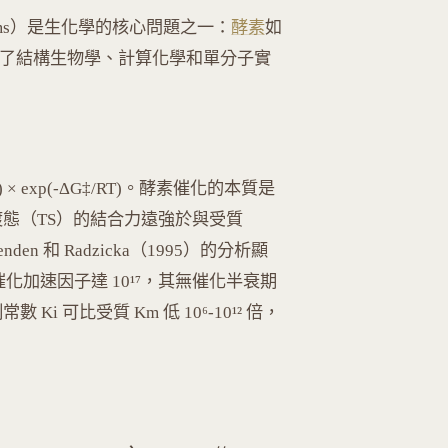
hanisms）是生化學的核心問題之一：
酵素
如
整合了結構生物學、計算化學和單分子實
h) × exp(-ΔG‡/RT)。酵素催化的本質是
與過渡態（TS）的結合力遠強於與受質
enden 和 Radzicka（1995）的分析顯
e）的催化加速因子達 10¹⁷，其無催化半衰期
Ki 可比受質 Km 低 10⁶-10¹² 倍，