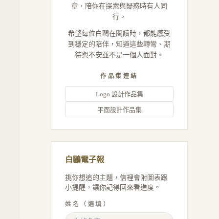
章，陪你在探索與疑惑時有人同
行。
希望每位白鷗在閱讀時，都能感受
到穩定的陪伴，知道這些轉彎、期
待與不安並不是一個人面對。
作品集連結
Logo 設計作品集
平面設計作品集
白鷗電子報
挑你想追的主題，信裡會附圖表跟
小提醒，讓你記得回來看進度。
姓名（選填）