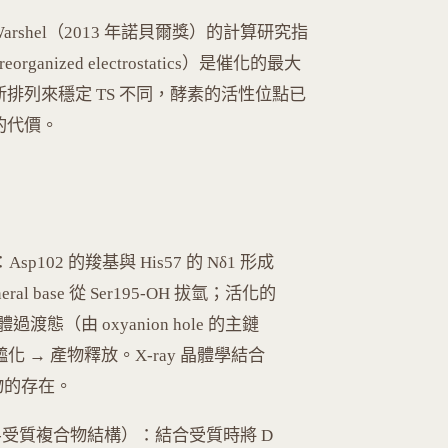
arshel（2013 年諾貝爾獎）的計算研究指
ized electrostatics）是催化的最大
排列來穩定 TS 不同，酵素的活性位點已
的代價。
）：Asp102 的羧基與 His57 的 Nδ1 形成
eral base 從 Ser195-OH 拔氫；活化的
態（由 oxyanion hole 的主鏈
化 → 產物釋放。X-ray 晶體學結合
間物的存在。
解出的酵素-受質複合物結構）：結合受質時將 D