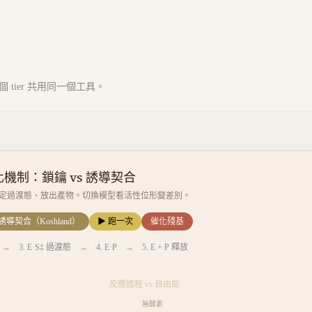
tier 共用同一個工具。
機制：鎖鑰 vs 誘導契合
定過渡態、放出產物。切換模型看活性位形變差別。
誘導契合（Koshland）
▶ 跑一次
催化殘基
→
3
.
E·S‡ 過渡態
→
4
.
E·P
→
5
.
E + P 釋放
反應進程 vs 自由能
無酵素