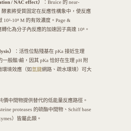
on / NAC effect）
：Bruice 的 near-
C）概念指出，酵素將受質固定在反應性構象中，使反應
0²-10⁸ M 的有效濃度。Page &
反應轉化為分子內反應的加速因子高達 10⁸。
ysis）
：活性位點殘基在 pKa 接近生理
見的一般酸/鹼，因其 pKa 恰好在生理 pH 附
微環境效應（如
氫鍵
網路、疏水環境）可大
共價中間物提供替代的低能量反應路徑。
eine proteases 的硫酯中間物、Schiff base
 enzymes）皆屬此類。