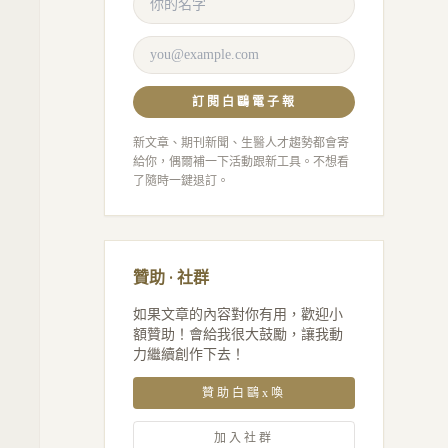
訂閱白鷗電子報
新文章、期刊新聞、生醫人才趨勢都會寄
給你，偶爾補一下活動跟新工具。不想看
了隨時一鍵退訂。
贊助 · 社群
如果文章的內容對你有用，歡迎小
額贊助！會給我很大鼓勵，讓我動
力繼續創作下去！
贊助白鷗x喚
加入社群