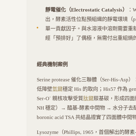
靜電催化（Electrostatic Catalysis）
：W
出，酵素活性位點預組織的靜電環境（preorgan
單一貢獻因子。與水溶液中溶劑需要重新
經「預排好」了偶極，無需付出重組熵
經典機制案例
Serine protease 催化三聯體（Ser-His-Asp
低障壁
氫鍵
穩定 His 的取向；His57 作為 gen
Ser-O⁻ 親核攻擊受質
肽鍵
羰基碳，形成四面體過渡
NH 穩定）→ 醯基-酵素中間物 → 水分子去醯
boronic acid TSA 共結晶證實了四面體中
Lysozyme（Phillips, 1965，首個