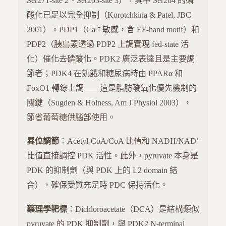
Ser271-site 2、Ser203-site 3），其中 Ser264 的磷
酸化已足以完全抑制（Korotchkina & Patel, JBC
2001）。PDP1（Ca²⁺ 敏感，含 EF-hand motif）和
PDP2（胰島素透過 PDP2 上調實現 fed-state 活
化）催化去磷酸化。PDK2 廣泛表達且是主要調
節者；PDK4 在飢餓和糖尿病時由 PPARα 和
FoxO1 轉錄上調——這是脂肪酸氧化優先機制的
關鍵（Sugden & Holness, Am J Physiol 2003），
節省葡萄糖供腦部使用。
異位調節
：Acetyl-CoA/CoA 比值和 NADH/NAD⁺
比值直接調控 PDK 活性。此外，pyruvate 本身是
PDK 的抑制劑（與 PDK 上的 L2 domain 結
合），確保受質充足時 PDC 保持活化。
藥理學靶標
：Dichloroacetate（DCA）是結構類似
pyruvate 的 PDK 抑制劑，與 PDK2 N-terminal