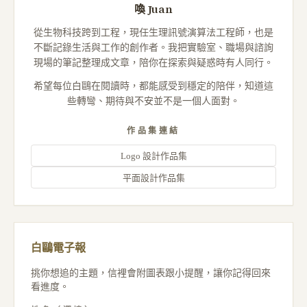
喚 Juan
從生物科技跨到工程，現任生理訊號演算法工程師，也是
不斷記錄生活與工作的創作者。我把實驗室、職場與諮詢
現場的筆記整理成文章，陪你在探索與疑惑時有人同行。
希望每位白鷗在閱讀時，都能感受到穩定的陪伴，知道這
些轉彎、期待與不安並不是一個人面對。
作品集連結
Logo 設計作品集
平面設計作品集
白鷗電子報
挑你想追的主題，信裡會附圖表跟小提醒，讓你記得回來
看進度。