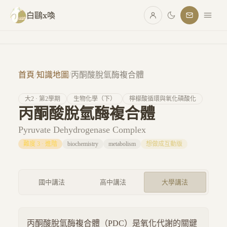
跳至主要內容
白鷗x喚
首頁
/
知識地圖
/
丙酮酸脫氫酶複合體
大
2
· 第
2
學期
生物化學（下）
檸檬酸循環與氧化磷酸化
丙酮酸脫氫酶複合體
Pyruvate Dehydrogenase Complex
難度
3
·
進階
biochemistry
metabolism
想做成互動版
國中講法
高中講法
大學講法
丙酮酸脫氫酶複合體（PDC）是氧化代謝的關鍵