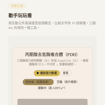
互動工具
動手玩玩看
用互動元件直接感受這個概念，比純文字快 10 倍搞懂。三個
tier 共用同一個工具。
丙酮酸去氫酶複合體（PDH）
三個酶接力把丙酮酸（3C）砍成 Acetyl-CoA（2C），連接
糖解與 TCA。不可逆 → 受嚴格調控。
▶ 播放接力動畫
重置
進食後（高胰島素）
空腹（高升糖素）
運動中（高 ADP/Ca²⁺）