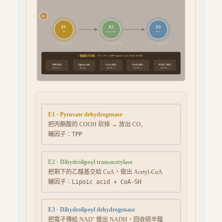
Pyr
E1
E2
E3
TPP
Lipoic acid
FAD
丙酮酸去羧酶
二氫硫辛酸轉乙醯酶
二氫硫辛酸脫氫酶
5 種輔因子記憶：T L C F N（TPP-Lipoic-CoA-FAD-NAD）
NAD⁺ (B3)
TPP (B1)
Lipoic acid
CoA (B5)
FAD (B2)
維生素
維生素
維生素
維生素
維生素
B1
—
B5
B2
B3
E1
·
Pyruvate dehydrogenase
把丙酮酸的 COOH 砍掉 → 放出 CO₂
輔因子：
TPP
E2
·
Dihydrolipoyl transacetylase
把剩下的乙醯基交給 CoA，做出 Acetyl-CoA
輔因子：
Lipoic acid + CoA-SH
E3
·
Dihydrolipoyl dehydrogenase
把電子傳給 NAD⁺ 做出 NADH，回收硫辛酸