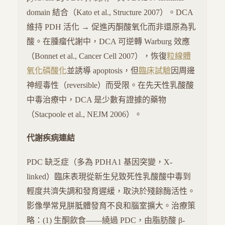
domain 結合（Kato et al., Structure 2007）。DCA
維持 PDH 活化 → 促進丙酮酸氧化而非還原為乳
酸。在腫瘤代謝中，DCA 可逆轉 Warburg 效應
（Bonnet et al., Cancer Cell 2007），恢復
粒線體
氧化磷酸化
並誘導 apoptosis，但
臨床試驗
因周邊
神經毒性（reversible）而受限。在先天性乳酸酸
中毒治療中，DCA 是少數有證據的藥物
（Stacpoole et al., NEJM 2006）。
代謝疾病連結
PDC 缺乏症（多為 PDHA1 基因突變，X-
linked）臨床表現從新生兒致死性乳酸酸中毒到
輕度共濟失調和發育遲緩，取決於殘餘酶活性。
影像學常見胼胝體發育不良和腦室擴大。治療策
略：(1) 生酮飲食——繞過 PDC，由脂肪酸 β-