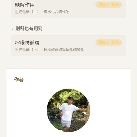
糖解作用
難度
3
·
進階
生物化學（上）
·
碳水化合物代謝
↔
別科也有用到
檸檬酸循環
難度
3
·
進階
生物化學（下）
·
檸檬酸循環與氧化磷酸化
作者