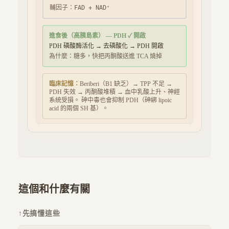
輔因子：
FAD + NAD⁺
進食後（高胰島素）
— PDH
✓ 開啟
PDH 磷酸酶活化 → 去磷酸化 → PDH 開啟
為什麼：
糖多，快把丙酮酸送進 TCA 燒掉
臨床記憶：
Beriberi（B1 缺乏）→ TPP 不足 →
PDH 失效 → 丙酮酸堆積 → 血中乳酸上升、神經
系統受損。 砷中毒也會抑制 PDH（砷綁 lipoic
acid 的兩個 SH 基）。
這個和什麼有關
↑
先搞懂這些