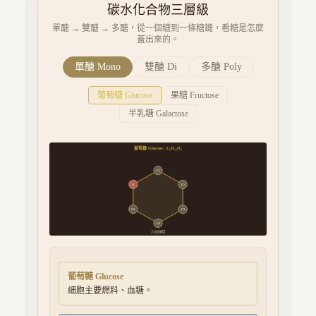
碳水化合物三層級
單醣 → 雙醣 → 多醣，從一個糖到一條糖鏈，看糖是怎麼
蓋出來的。
單醣 Mono
雙醣 Di
多醣 Poly
葡萄糖 Glucose
果糖 Fructose
半乳糖 Galactose
葡萄糖 Glucose
：
C₆H₁₂O₆
C1
O
C2
C5
C3
C4
六元吡喃環
葡萄糖 Glucose
細胞主要燃料、血糖。