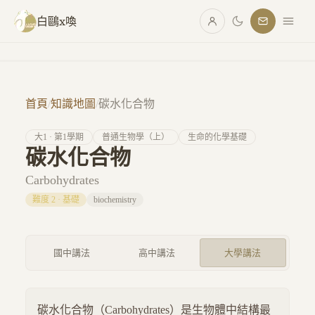
跳至主要內容
白鷗x喚
首頁
/
知識地圖
/
碳水化合物
大
1
· 第
1
學期
普通生物學（上）
生命的化學基礎
碳水化合物
Carbohydrates
難度
2
·
基礎
biochemistry
國中講法
高中講法
大學講法
碳水化合物（Carbohydrates）是生物體中結構最