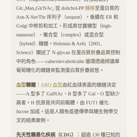
Glc₃Man₉GlcNAc₂ 從 dolichol-PP
轉移
至蛋白質的
Asn-X-Ser/Thr 序列子（sequon）。後續在 ER 和
Golgi 中修剪和加工，形成高甘露糖型（high-
mannose）、複合型（complex）或混合型
（hybrid）糖鏈。Helenius & Aebi（2001,
Science）闡述了 N-glycan 在蛋白質折疊品質控制
中的角色——calnexin/calreticulin 循環透過辨識單
葡萄糖化的糖鏈來監測蛋白質折疊狀態。
血型
糖鏈
：
ABO 血型
由紅血球表面的糖鏈決定
——A 型多了 GalNAc、B 型多了 Gal、O 型缺少
兩者。H 抗原是共同前驅體，由 FUT1 催化
fucose 加成。這是人類免疫遺傳學與糖生物學交
叉的經典案例。
先天性糖基化疾病（CDG）
：超過 130 種已知的