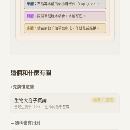
單醣：
不能再水解的最小糖單位（Cn(H₂O)n）。
雙醣：
兩個單醣脫水縮合，水解可逆。
多醣：
數百到數千個單醣串成，作儲能或結構。
這個和什麼有關
↑
先搞懂這些
生物大分子概論
難度
2
·
基礎
普通生物學（上）
·
生命的化學基礎
↔
別科也有用到