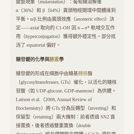
變旋現象（mutarotation）：葡萄糖溶解後
α（36%）和 β（64%）異頭物經開環中間體達到
平衡。α/β 比例由異頭效應（anomeric effect）決
定——axial 取向的 C1-OH 因 n→σ* 軌域交互作
用（hyperconjugation）獲得額外穩定性，部分抵
消了 equatorial 偏好。
糖苷鍵的化學與
酵素
學
糖苷鍵的形成在細胞中由糖基
轉移
酶
（glycosyltransferases, GTs）催化，以活化的糖核
苷酸（如 UDP-glucose, GDP-mannose）為供體。
Lairson et al.（2008, Annual Review of
Biochemistry）將 GTs 分為反轉型（inverting）和
保留型（retaining）兩大機制：前者透過 SN2 直
接置換，後者透過雙重置換（double