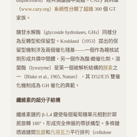
displacement）經共價醣酶中間體。CAZy 資料庫
（
www.cazy.org）系統性分類了超過
300 個 GT
家族。
糖苷水解酶（glycoside hydrolases, GHs）同樣分
為反轉型和保留型。Koshland（1953）提出的保
留型機制涉及兩個催化殘基——一個作為親核試
劑形成共價中間體，另一個作為酸/鹼催化劑。溶
菌酶（lysozyme）是第一個被解析結構的
酵素
之
一（Blake et al., 1965, Nature），其 D52/E35 雙催
化機制成為 GH 催化的典範。
纖維素的超分子結構
纖維素鏈的 β-1,4 鍵使每個葡萄糖單元相對於鄰
居旋轉 180°，形成完全伸展的帶狀構型。多條鏈
透過鏈間
氫鍵
和
凡得瓦力
平行排列（cellulose