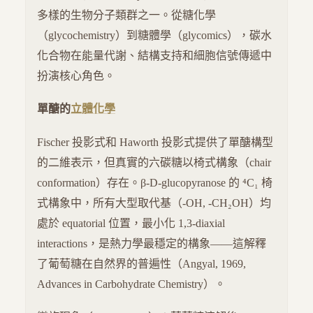
多樣的生物分子類群之一。從糖化學
（glycochemistry）到糖體學（glycomics），碳水
化合物在能量代謝、結構支持和細胞信號傳遞中
扮演核心角色。
單醣的
立體化學
Fischer 投影式和 Haworth 投影式提供了單醣構型
的二維表示，但真實的六碳糖以椅式構象（chair
conformation）存在。β-D-glucopyranose 的 ⁴C₁ 椅
式構象中，所有大型取代基（-OH, -CH₂OH）均
處於 equatorial 位置，最小化 1,3-diaxial
interactions，是熱力學最穩定的構象——這解釋
了葡萄糖在自然界的普遍性（Angyal, 1969,
Advances in Carbohydrate Chemistry）。