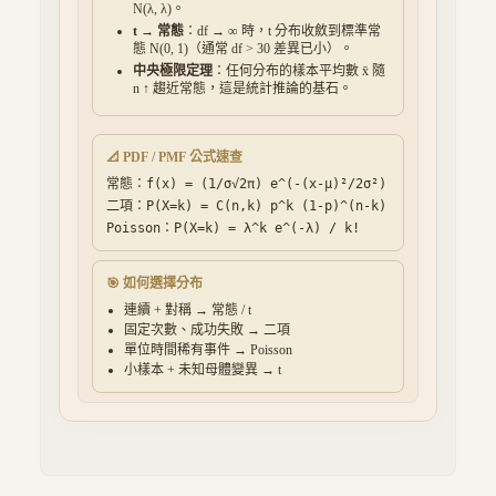
N(λ, λ)。
t → 常態
：df → ∞ 時，t 分布收斂到標準常
態 N(0, 1)（通常 df > 30 差異已小）。
中央極限定理
：任何分布的樣本平均數 x̄ 隨
n ↑ 趨近常態，這是統計推論的基石。
📐 PDF / PMF 公式速查
常態：f(x) = (1/σ√2π) e^(-(x-μ)²/2σ²)
二項：P(X=k) = C(n,k) p^k (1-p)^(n-k)
Poisson：P(X=k) = λ^k e^(-λ) / k!
🎯 如何選擇分布
連續 + 對稱 → 常態 / t
固定次數、成功失敗 → 二項
單位時間稀有事件 → Poisson
小樣本 + 未知母體變異 → t