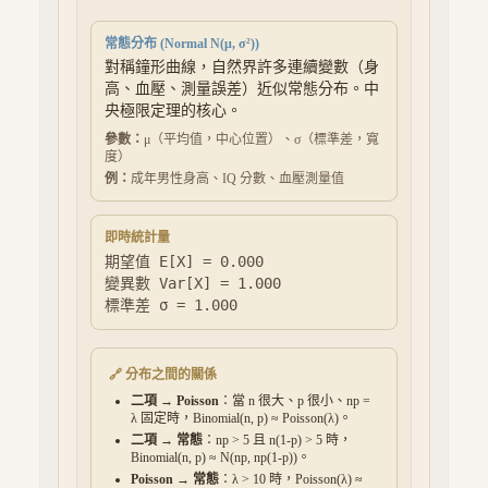
常態分布
(
Normal N(μ, σ²)
)
對稱鐘形曲線，自然界許多連續變數（身
高、血壓、測量誤差）近似常態分布。中
央極限定理的核心。
參數：
μ（平均值，中心位置）、σ（標準差，寬
度）
例：
成年男性身高、IQ 分數、血壓測量值
即時統計量
期望值 E[X] =
0.000
變異數 Var[X] =
1.000
標準差 σ =
1.000
🔗 分布之間的關係
二項 → Poisson
：當 n 很大、p 很小、np =
λ 固定時，Binomial(n, p) ≈ Poisson(λ)。
二項 → 常態
：np > 5 且 n(1-p) > 5 時，
Binomial(n, p) ≈ N(np, np(1-p))。
Poisson → 常態
：λ > 10 時，Poisson(λ) ≈