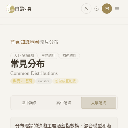
跳至主要內容
白鷗x喚
首頁
/
知識地圖
/
常見分布
大
1
· 第
2
學期
生物統計
描述統計
常見分布
Common Distributions
難度
2
·
基礎
statistics
想做成互動版
國中講法
高中講法
大學講法
分布理論的進階主題涵蓋指數族、混合模型和漸