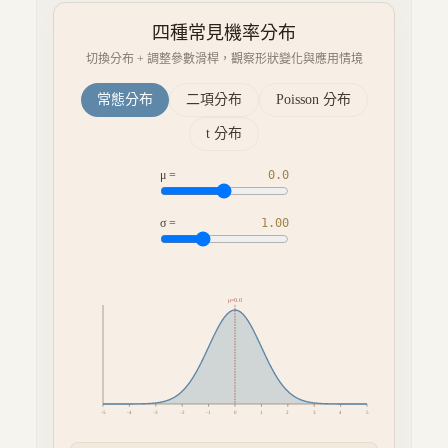
四種常見機率分布
切換分布 + 調整參數滑桿，觀察形狀變化與應用情境
常態分布
二項分布
Poisson 分布
t 分布
μ =
0.0
σ =
1.00
μ=
0.0
-5
-4
-3
-2
-1
0
1
2
3
4
5