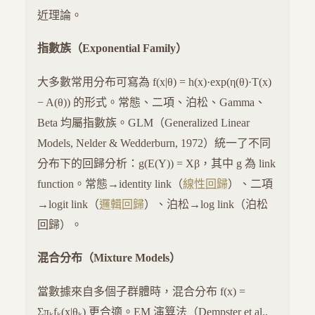
近理論。
指數族（Exponential Family）
大多數常用分布可寫為 f(x|θ) = h(x)·exp(η(θ)·T(x)
− A(θ)) 的形式。常態、二項、泊松、Gamma、
Beta 均屬指數族。GLM（Generalized Linear
Models, Nelder & Wedderburn, 1972）統一了不同
分布下的回歸分析：g(E(Y)) = Xβ，其中 g 為 link
function。常態→identity link（
線性回歸
）、二項
→logit link（
邏輯回歸
）、泊松→log link（泊松
回歸）。
混合分布（Mixture Models）
當數據來自多個子群體時，混合分布 f(x) =
Σπₖfₖ(x|θₖ) 更合適。EM 演算法（Dempster et al.,