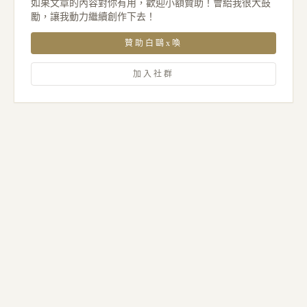
如果文章的內容對你有用，歡迎小額贊助！會給我很大鼓
勵，讓我動力繼續創作下去！
贊助白鷗x喚
加入社群