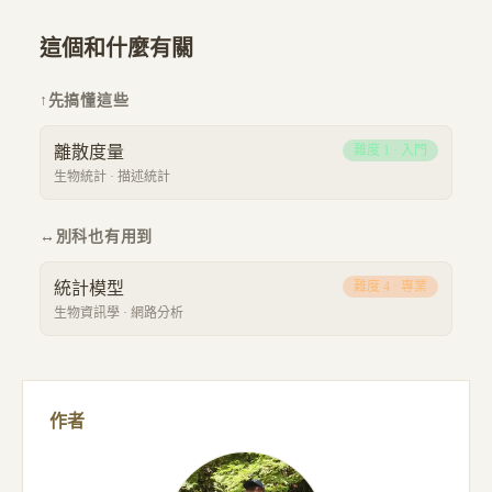
這個和什麼有關
↑
先搞懂這些
離散度量
難度
1
·
入門
生物統計
·
描述統計
↔
別科也有用到
統計模型
難度
4
·
專業
生物資訊學
·
網路分析
作者