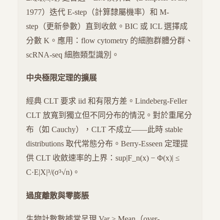
1977）迭代 E-step（計算隸屬機率）和 M-
step（更新參數）直到收斂。BIC 或 ICL 選擇成
分數 K。應用：flow cytometry 的細胞群體分群、
scRNA-seq 細胞類型識別。
中央極限定理的擴展
經典 CLT 要求 iid 和有限方差。Lindeberg-Feller
CLT 放寬到獨立但不同分布的情況。對於重尾分
布（如 Cauchy），CLT 不成立——此時 stable
distributions 取代常態分布。Berry-Esseen 定理提
供 CLT 收斂速率的上界：sup|F_n(x) − Φ(x)| ≤
C·E|X|³/(σ³√n)。
過度離散與零膨脹
生物計數數據常呈現 Var > Mean（over-