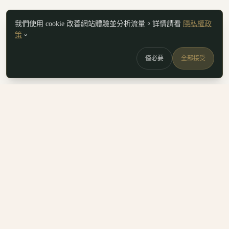
我們使用 cookie 改善網站體驗並分析流量。詳情請看
隱私權政
策
。
僅必要
全部接受
白鷗
x
喚
DailyBioJuan — Juan's field notes
我是 Juan。這裡是我寫的生醫職涯筆記、整理的生科概念，跟