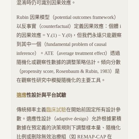
混淆時仍可識別因果效應。
Rubin 因果模型（potential outcomes framework）
以反事實（counterfactual）定義因果效應：個體 i
的因果效應 = Yᵢ(1) − Yᵢ(0)，但我們永遠只能觀察
到其中一個（fundamental problem of causal
inference）。ATE（average treatment effect）透過
隨機化或觀察性數據的調整策略估計。傾向分數
（propensity score, Rosenbaum & Rubin, 1983）是
在觀察性研究中模擬隨機化的主要工具。
適應
性設計與平台試驗
傳統頻率主義
臨床試驗
在開始前固定所有設計參
數。適應性設計（adaptive design）允許根據累積
數據在預定義的決策規則下調整樣本量、隨機化
比例或刪除無效治療組（如 REMAP-CAP 在