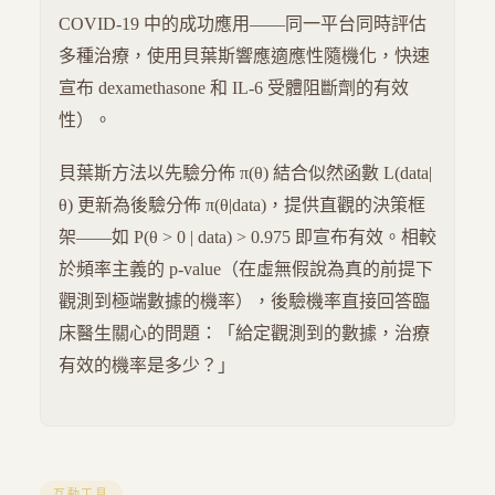
COVID-19 中的成功應用——同一平台同時評估
多種治療，使用貝葉斯響應適應性隨機化，快速
宣布 dexamethasone 和 IL-6 受體阻斷劑的有效
性）。
貝葉斯方法以先驗分佈 π(θ) 結合似然函數 L(data|
θ) 更新為後驗分佈 π(θ|data)，提供直觀的決策框
架——如 P(θ > 0 | data) > 0.975 即宣布有效。相較
於頻率主義的 p-value（在虛無假說為真的前提下
觀測到極端數據的機率），後驗機率直接回答臨
床醫生關心的問題：「給定觀測到的數據，治療
有效的機率是多少？」
互動工具