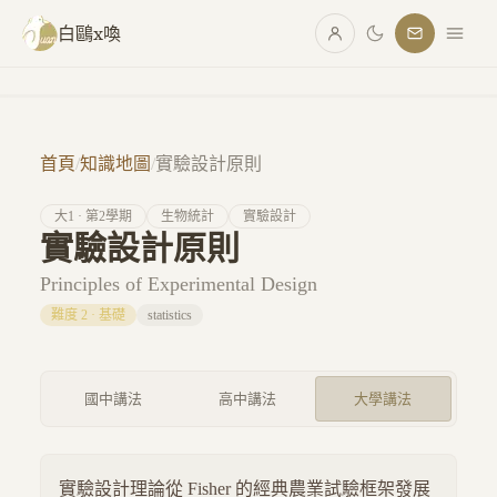
跳至主要內容
白鷗x喚
首頁
/
知識地圖
/
實驗設計原則
大
1
· 第
2
學期
生物統計
實驗設計
實驗設計原則
Principles of Experimental Design
難度
2
·
基礎
statistics
國中講法
高中講法
大學講法
實驗設計理論從 Fisher 的經典農業試驗框架發展