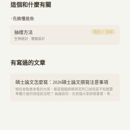
這個和什麼有關
↑
先搞懂這些
抽樣方法
難度
2
·
基礎
生物統計
·
實驗設計
有寫過的文章
碩士論文怎麼寫：2026碩士論文撰寫注意事項
相信會點進來看的大家，都是面臨即將研究所口試但是不知道要
準備什麼的徬徨狀況吧？ 無論如何，先祝福大家即將畢業，希望
大家未來能找到好工作！ 如果想知道從準備成果到口試到畢業可
能會經歷什麼的話，就繼續看下去吧！