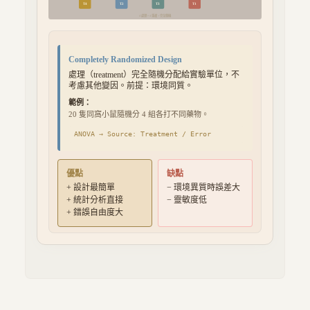
T
4
T
2
T
3
T
1
4 處理 × 4 重複，完全隨機
Completely Randomized Design
處理（treatment）完全隨機分配給實驗單位，不
考慮其他變因。前提：環境同質。
範例：
20 隻同窩小鼠隨機分 4 組各打不同藥物。
ANOVA →
Source: Treatment / Error
優點
缺點
+
設計最簡單
−
環境異質時誤差大
+
統計分析直接
−
靈敏度低
+
錯誤自由度大