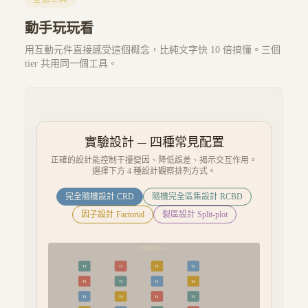
動手玩玩看
用互動元件直接感受這個概念，比純文字快 10 倍搞懂。三個
tier 共用同一個工具。
實驗設計 — 四種常見配置
正確的設計能控制干擾變因、降低誤差、揭示交互作用。
選擇下方 4 種設計觀察排列方式。
完全隨機設計 CRD
隨機完全區集設計 RCBD
因子設計 Factorial
裂區設計 Split-plot
完全隨機設計 CRD
T
3
T
1
T
4
T
2
T
1
T
3
T
2
T
4
T
2
T
4
T
1
T
3