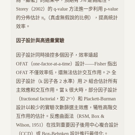
為「顯著」的結果中，預期有 5% 是偽陽性。
Storey（2002）的 q-value 方法進一步利用 p-value
的分佈估計 π₀（真虛無假說的比例），提高統計
效率。
因子設計與高通量實驗
因子設計同時操控多個因子，效率遠超
OFAT（one-factor-at-a-time）設計——Fisher 指出
OFAT 不僅效率低，還無法估計交互作用。2ᵏ 全
因子設計（k 因子各 2 水準）用 2ᵏ 組合估計所有
主效應和交互作用。當 k 很大時，部分因子設計
（fractional factorial，如 2ᵏ⁻ᵖ）和 Plackett-Burman
設計以較少的實驗次數篩選主效應，犧牲高階交
互作用的估計。反應曲面法（RSM, Box &
Wilson, 1951）在找到重要因子後用中心複合設計
（CCD）或 Box-Behnken 設計進行最佳化。