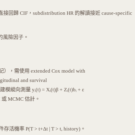
 CIF，subdistribution HR 的解讀接近 cause-specific
種原因的風險因子。
）
extended Cox model with
gitudinal and survival
模縱向測量 yᵢ(t) = Xᵢ(t)β + Zᵢ(t)bᵢ + ε
以 EM 或 MCMC 估計。
 > t+Δt | T > t, history)。