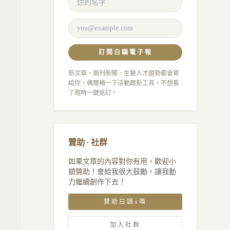
訂閱白鷗電子報
新文章、期刊新聞、生醫人才趨勢都會寄
給你，偶爾補一下活動跟新工具。不想看
了隨時一鍵退訂。
贊助 · 社群
如果文章的內容對你有用，歡迎小
額贊助！會給我很大鼓勵，讓我動
力繼續創作下去！
贊助白鷗x喚
加入社群