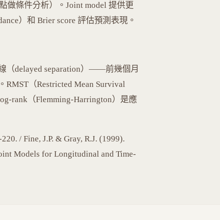
間點做條件分析）。Joint model 提供更
rdance）和 Brier score 評估預測表現。
ayed separation）——前幾個月
stricted Mean Survival
log-rank（Flemming-Harrington）是應
 / Fine, J.P. & Gray, R.J. (1999).
Joint Models for Longitudinal and Time-