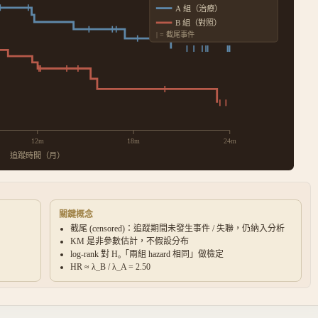
A 組（治療）
B 組（對照）
| = 截尾事件
12
m
18
m
24
m
追蹤時間（月）
關鍵概念
截尾 (censored)：追蹤期間未發生事件 / 失聯，仍納入分析
KM 是非參數估計，不假設分布
log-rank 對 H₀「兩組 hazard 相同」做檢定
HR ≈ λ_B / λ_A =
2.50