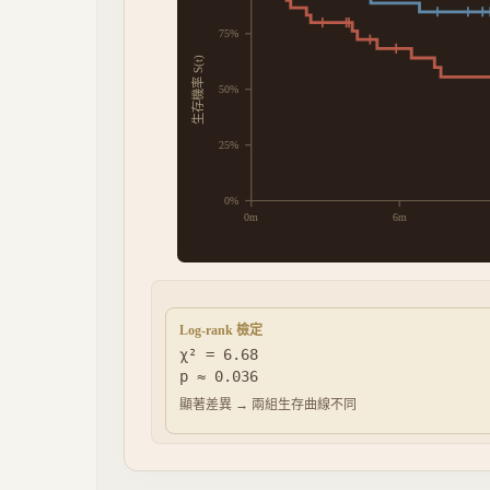
75
%
生存機率 S(t)
50
%
25
%
0
%
0
m
6
m
Log-rank 檢定
χ² =
6.68
p ≈
0.036
顯著差異 → 兩組生存曲線不同