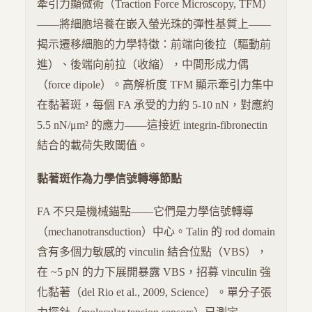
牽引力顯微術（Traction Force Microscopy, TFM）
——將細胞培養在嵌入螢光珠的彈性基質上——
揭示遷移細胞的力學特徵：前端向後拉（驅動前
進）、後端向前拉（收縮），中間形成力偶
（force dipole）。高解析度 TFM 顯示牽引力集中
在黏著斑，每個 FA 承受的力約 5-10 nN，對應約
5.5 nN/μm² 的應力——這接近 integrin-fibronectin
結合的載荷失敗閾值。
黏著斑作為力學信號轉導節點
FA 不只是機械錨點——它們是力學信號轉導
（mechanotransduction）中心。Talin 的 rod domain
含有多個力敏感的 vinculin 結合位點（VBS），
在 ~5 pN 的力下展開暴露 VBS，招募 vinculin 強
化黏著（del Rio et al., 2009, Science）。單分子張