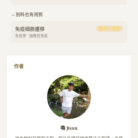
↔
別科也有用到
免疫細胞遷移
難度
3
·
進階
免疫學
·
適應性免疫
作者
喚 Juan