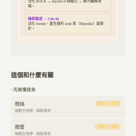
活化 ROCK → myosin II 磷酸化 → 應力纖維收
縮。
絲狀偽足 — Cdc42
活化 formin，產生線形 actin 束（filopodia）當探
針。
這個和什麼有關
↑
先搞懂這些
微絲
難度
3
·
進階
細胞生物學
·
細胞骨架
微管
難度
3
·
進階
細胞生物學
·
細胞骨架