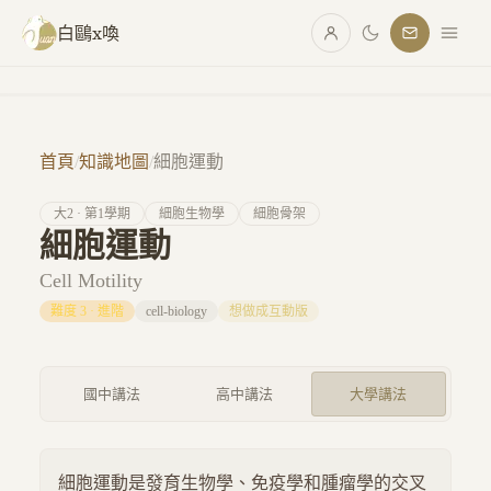
跳至主要內容
白鷗x喚
首頁
/
知識地圖
/
細胞運動
大
2
· 第
1
學期
細胞生物學
細胞骨架
細胞運動
Cell Motility
難度
3
·
進階
cell-biology
想做成互動版
國中講法
高中講法
大學講法
細胞運動是發育生物學、免疫學和腫瘤學的交叉