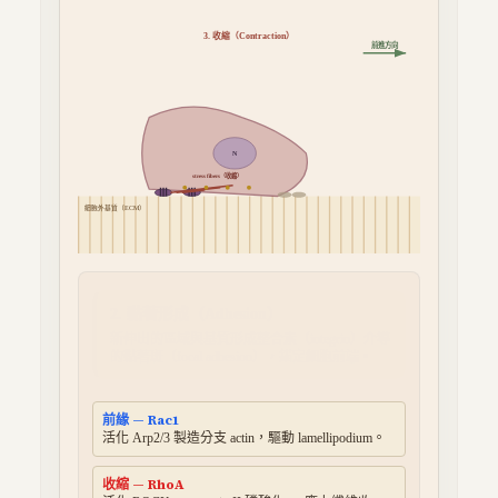
3. 收縮（Contraction）
前進方向
N
stress fibers（收縮）
細胞外基質（ECM）
3. 收縮（Contraction）
中央的 actin-myosin 應力纖維（stress fiber）收
縮，產生張力拉動細胞體向前。
前緣 — Rac1
活化 Arp2/3 製造分支 actin，驅動 lamellipodium。
收縮 — RhoA