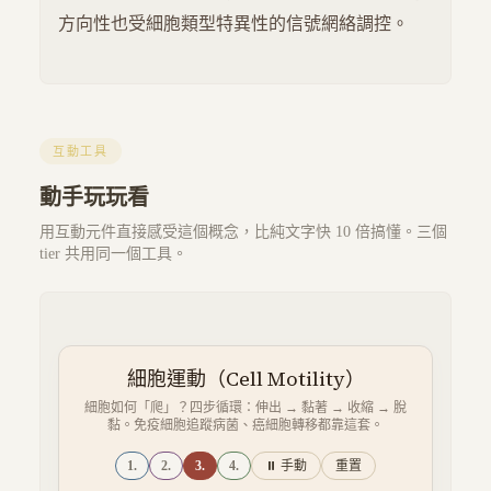
方向性也受細胞類型特異性的信號網絡調控。
互動工具
動手玩玩看
用互動元件直接感受這個概念，比純文字快 10 倍搞懂。三個
tier 共用同一個工具。
細胞運動（Cell Motility）
細胞如何「爬」？四步循環：伸出 → 黏著 → 收縮 → 脫
黏。免疫細胞追蹤病菌、癌細胞轉移都靠這套。
1.
2.
3.
4.
⏸ 手動
重置