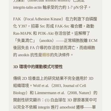
力探針（molecular tension sensors）已測定
integrin-talin-actin 軸承受的力約 1-7 pN/分子。
FAK（Focal Adhesion Kinase）在力刺激下自磷酸
化 Y397，招募 Src 形成 FAK-Src 複合體，啟動
Ras-MAPK 和 PI3K-Akt 存活信號。這解釋了
「失巢凋亡」（anoikis）——正常細胞脫離 ECM
後因失去 FA 介導的存活信號而凋亡，而癌細胞
的 anoikis 抗性是
轉移
的先決條件。
3D 環境中的運動模式可塑性
傳統 2D 培養皿上的研究結果不完全適用於 3D
組織環境。Wolf et al.（2003, Journal of Cell
Biology）和 Lämmermann et al.（2008, Nature）的
開創性研究顯示：(1) 白血球在 3D 膠原基質中可
以完全不依賴 integrin 進行 amoeboid 遷移——單