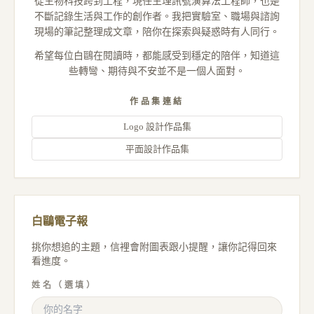
從生物科技跨到工程，現任生理訊號演算法工程師，也是
不斷記錄生活與工作的創作者。我把實驗室、職場與諮詢
現場的筆記整理成文章，陪你在探索與疑惑時有人同行。
希望每位白鷗在閱讀時，都能感受到穩定的陪伴，知道這
些轉彎、期待與不安並不是一個人面對。
作品集連結
Logo 設計作品集
平面設計作品集
白鷗電子報
挑你想追的主題，信裡會附圖表跟小提醒，讓你記得回來
看進度。
姓名（選填）