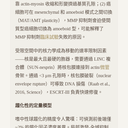
靠 actin-myosin 收縮和形變擠過基質孔隙；(2) 癌
細胞可在 mesenchymal 和 amoeboid 模式之間切換
（MAT/AMT plasticity），MMP 抑制劑會迫使間
質型癌細胞切換為 amoeboid 型，可能解釋了
MMP 抑制劑
臨床試驗
失敗的原因。
受限空間中的核力學成為移動的速率限制因素
——核是最大且最硬的胞器，需要通過 LINC 複
合體（SUN-nesprin）將核包膜連接到 actin/
微管
骨架。通過 <3 μm 孔隙時，核包膜破裂（nuclear
envelope rupture）可導致 DNA 損傷（Raab et al.,
2016, Science），ESCRT-III 負責快速修復。
趨化性的定量模型
嗜中性球趨化的精度令人驚嘆：可偵測前後端僅
~2% 的趨化因子濃度差異。局部激發-全域抑制