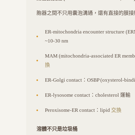
胞器之間不只用囊泡溝通，還有直接的膜接
ER-mitochondria encounter struc
~10-30 nm
MAM (mitochondria-associated ER m
換
ER-Golgi contact：OSBP (oxysterol-bindi
ER-lysosome contact：cholesterol 運輸
Peroxisome-ER contact：lipid
交換
溶體不只是垃圾桶