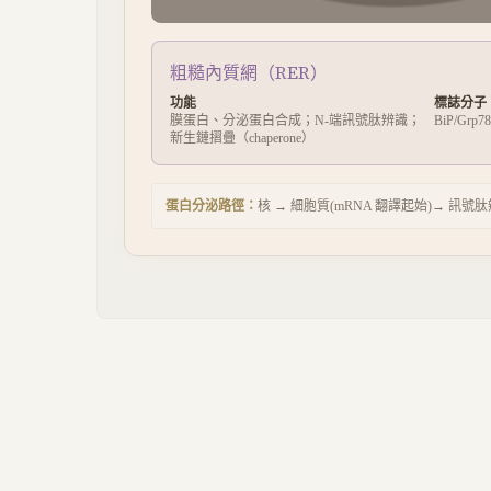
粗糙內質網（RER）
功能
標誌分子
膜蛋白、分泌蛋白合成；N-端訊號肽辨識；
BiP/Grp
新生鏈摺疊（chaperone）
蛋白分泌路徑：
核 → 細胞質(mRNA 翻譯起始)→ 訊號肽辨識 SR