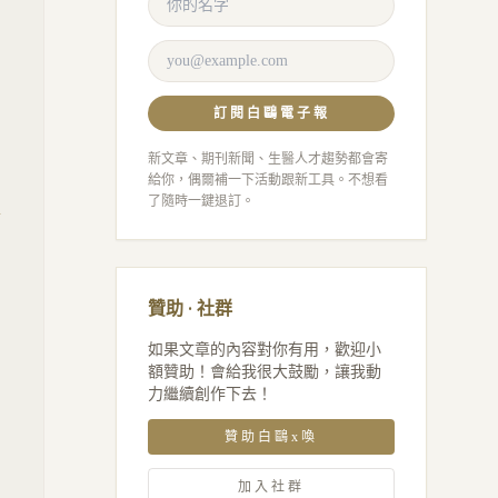
訂閱白鷗電子報
新文章、期刊新聞、生醫人才趨勢都會寄
給你，偶爾補一下活動跟新工具。不想看
了隨時一鍵退訂。
交
贊助 · 社群
如果文章的內容對你有用，歡迎小
額贊助！會給我很大鼓勵，讓我動
力繼續創作下去！
贊助白鷗x喚
加入社群