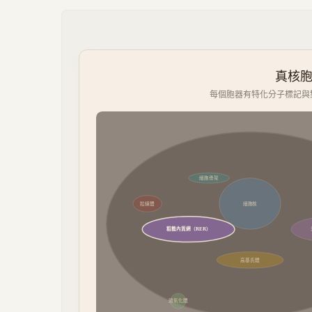
真核
每個胞器有特化分子標記與對
細胞骨架
粒線體
細胞核
粗糙內質網（RER）
高基氏體
過氧化體