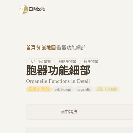
跳至主要內容
白鷗x喚
首頁
/
知識地圖
/
胞器功能細部
大
2
· 第
1
學期
細胞生物學
膜生物學
胞器功能細部
Organelle Functions in Detail
難度
3
·
進階
cell-biology
organelle
想做成互動版
國中講法