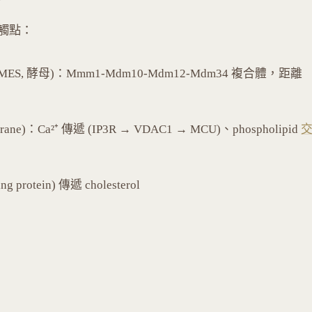
觸點：
ture (ERMES, 酵母)：Mmm1-Mdm10-Mdm12-Mdm34 複合體，距離
embrane)：Ca²⁺ 傳遞 (IP3R → VDAC1 → MCU)、phospholipid
ng protein) 傳遞 cholesterol