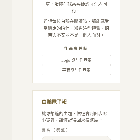
章，陪你在探索與疑惑時有人同
行。
希望每位白鷗在閱讀時，都能感受
到穩定的陪伴，知道這些轉彎、期
待與不安並不是一個人面對。
作品集連結
Logo 設計作品集
平面設計作品集
白鷗電子報
挑你想追的主題，信裡會附圖表跟
小提醒，讓你記得回來看進度。
姓名（選填）