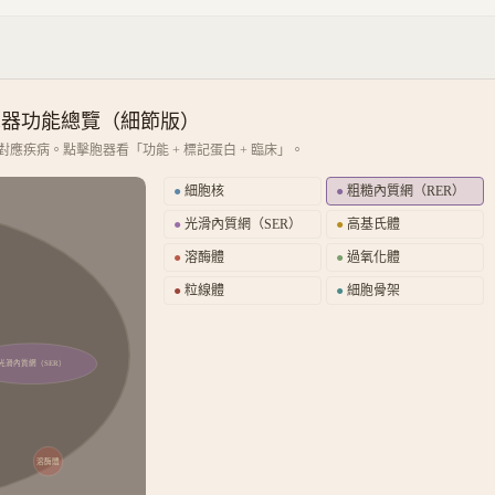
胞器功能總覽（細節版）
應疾病。點擊胞器看「功能 + 標記蛋白 + 臨床」。
●
細胞核
●
粗糙內質網（RER）
●
光滑內質網（SER）
●
高基氏體
●
溶酶體
●
過氧化體
●
粒線體
●
細胞骨架
光滑內質網（SER）
溶酶體