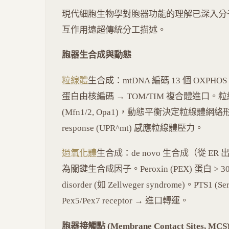
現代細胞生物學對胞器功能的理解已深入分
互作用遠超傳統分工描述。
胞器生合成與動態
粒線體
生合成：mtDNA 編碼 13 個 OXPHO
蛋白由核編碼 → TOM/TIM 複合體進口。粒線體分裂
(Mfn1/2, Opa1)，動態平衡決定粒線體網絡形態。Mit
response (UPR^mt) 感應粒線體壓力。
過氧化體
生合成：de novo 生合成（從 ER 出芽）
為關鍵生合成因子。Peroxin (PEX) 蛋白 > 30 種
disorder (如 Zellweger syndrome)。PTS1 
Pex5/Pex7 receptor → 進口轉運。
胞器接觸點 (Membrane Contact Sites, MCS