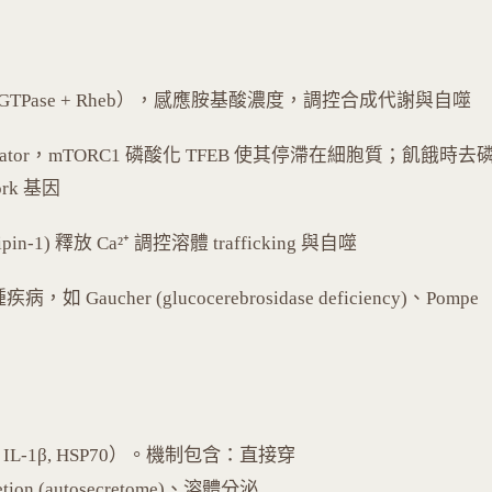
Rag GTPase + Rheb），感應胺基酸濃度，調控合成代謝與自噬
regulator，mTORC1 磷酸化 TFEB 使其停滯在細胞質；飢餓時去
ork 基因
colipin-1) 釋放 Ca²⁺ 調控溶體 trafficking 與自噬
0 種疾病，如 Gaucher (glucocerebrosidase deficiency)、Pompe
, IL-1β, HSP70）。機制包含：直接穿
retion (autosecretome)、溶體分泌