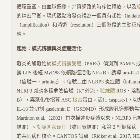
循環重塑、白血球遷移、介質網路的時序性釋放，以及
的精密平衡。現代觀點將發炎視為一個具有起始（initiati
（amplification）和消退（resolution）三個階段
應。
起始：模式辨識與炎症體活化
發炎的觸發始於
模式辨識受體
（PRRs）偵測到 PAMPs 或
識 LPS 後經 MyD88 依賴路徑活化 NF-κB，誘導 pro-IL-1β 
（信號一，priming）。信號二由 NLRP3 炎症體（inflam
NLRP3 感應多種危險信號（K⁺ 外流、
粒線體
ROS、溶酶體
B），寡聚化後招募 ASC
接合
蛋白，活化 caspase-1，切割
IL-1β 並切割 gasdermin D（GSDMD）形成膜孔道驅動焦亡
Martinon et al.（2002）首次描述炎症體以來，NLRP
結晶）、
動脈粥狀硬化
（膽固醇結晶）和第 2 型糖尿病（
的共同病理核心。CANTOS 試驗（Ridker et al., 2017, N