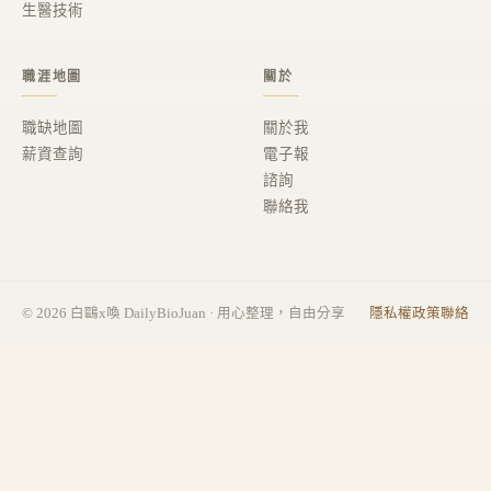
生醫技術
職涯地圖
關於
職缺地圖
關於我
薪資查詢
電子報
諮詢
聯絡我
©
2026
白鷗x喚 DailyBioJuan · 用心整理，自由分享
隱私權政策
聯絡