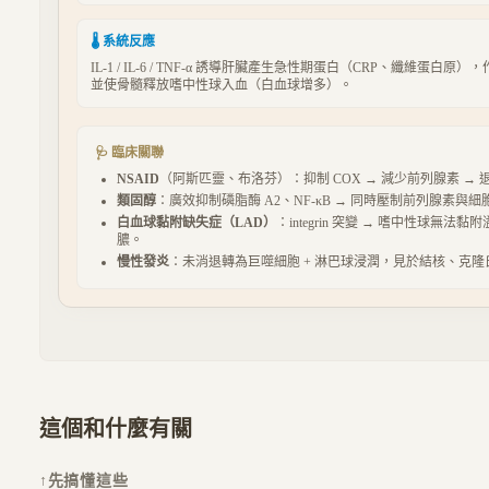
🌡 系統反應
IL-1 / IL-6 / TNF-α 誘導肝臟產生急性期蛋白（CRP、纖維蛋白
並使骨髓釋放嗜中性球入血（白血球增多）。
🩺 臨床關聯
NSAID
（阿斯匹靈、布洛芬）：抑制 COX → 減少前列腺素 →
類固醇
：廣效抑制磷脂酶 A2、NF-κB → 同時壓制前列腺素與
白血球黏附缺失症（LAD）
：integrin 突變 → 嗜中性球無法
膿。
慢性發炎
：未消退轉為巨噬細胞 + 淋巴球浸潤，見於結核、克
這個和什麼有關
↑
先搞懂這些