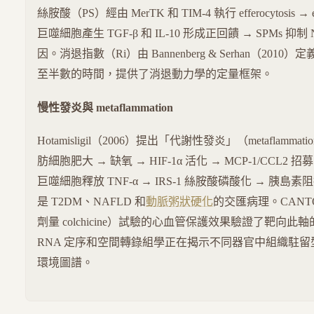
絲胺酸（PS）經由 MerTK 和 TIM-4 執行 efferocytosis → e
巨噬細胞產生 TGF-β 和 IL-10 形成正回饋 → SPMs 抑制
因。消退指數（Ri）由 Bannenberg & Serhan（20
至半數的時間，提供了消退動力學的定量框架。
慢性發炎與 metaflammation
Hotamisligil（2006）提出「代謝性發炎」（metaflamm
肪細胞肥大 → 缺氧 → HIF-1α 活化 → MCP-1/CCL2 
巨噬細胞釋放 TNF-α → IRS-1 絲胺酸磷酸化 → 胰島
是 T2DM、NAFLD 和
動脈粥狀硬化
的交匯病理。CANTO
劑量 colchicine）試驗的心血管保護效果驗證了靶向
RNA 定序和空間轉錄組學正在揭示不同器官中組織駐
環境圖譜。