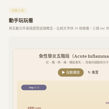
互動工具
動手玩玩看
用互動元件直接感受這個概念，比純文字快 10 倍搞懂。三個 tier
急性發炎五階段（Acute Inflamma
紅、腫、熱、痛、機能喪失 — 背後的細胞與分
▶ 自動播放
↻ 重置
Step
1
/ 5
組織胺
血管腔 Lumen