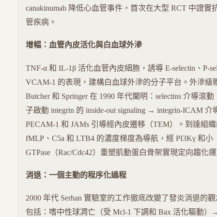
canakinumab 降低心血管事件，首次在大型 RCT 中
管疾病。
增幅：血管內皮活化與白血球外滲
TNF-α 和 IL-1β 活化血管內皮細胞，誘導 E-selectin、P-sel
VCAM-1 的表現，建構白血球外滲的分子平台。外滲
Butcher 和 Springer 在 1990 年代闡明：selectins 介導
子啟動 integrin 的 inside-out signaling → integrin-I
PECAM-1 和 JAMs 引導經內皮遷移（TEM）。到達
fMLP、C5a 和 LTB4 的濃度梯度為導航，經 PI3Kγ 和小
GTPase（Rac/Cdc42）重塑肌動蛋白骨架實現定向趨化
消退：一個主動的程序化過程
2000 年代 Serhan 實驗室的工作徹底改變了發炎消退
包括：嗜中性球凋亡（受 Mcl-1 下調和 Bax 活化驅動