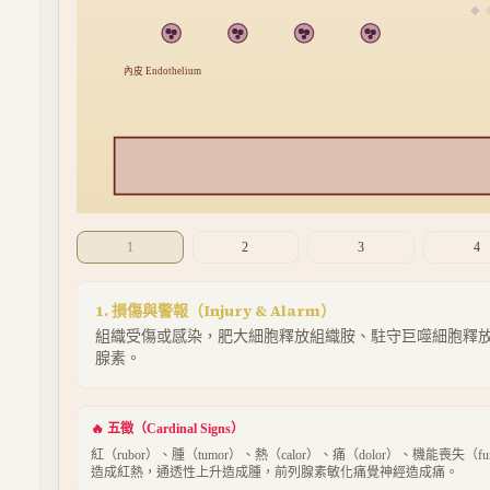
◆
內皮 Endothelium
1
2
3
4
1. 損傷與警報
（
Injury & Alarm
）
組織受傷或感染，肥大細胞釋放組織胺、駐守巨噬細胞釋放 TNF-α
腺素。
🔥 五徵（Cardinal Signs）
紅（rubor）、腫（tumor）、熱（calor）、痛（dolor）、機能喪失（func
造成紅熱，通透性上升造成腫，前列腺素敏化痛覺神經造成痛。