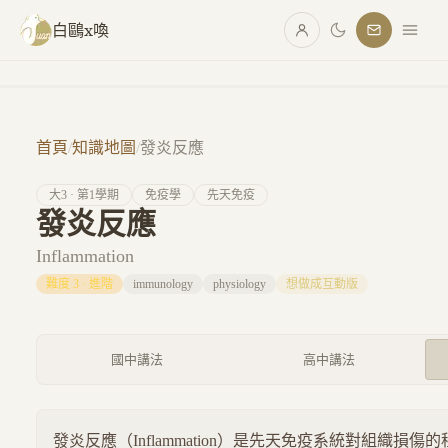
跳至主要內容
白鷗x喚
首頁
/
知識地圖
/
發炎反應
大
3
· 第
1
學期
免疫學
先天免疫
發炎反應
Inflammation
難度
3
·
進階
immunology
physiology
想做成互動版
國中講法
高中講法
發炎反應（Inflammation）是先天免疫系統對組織損