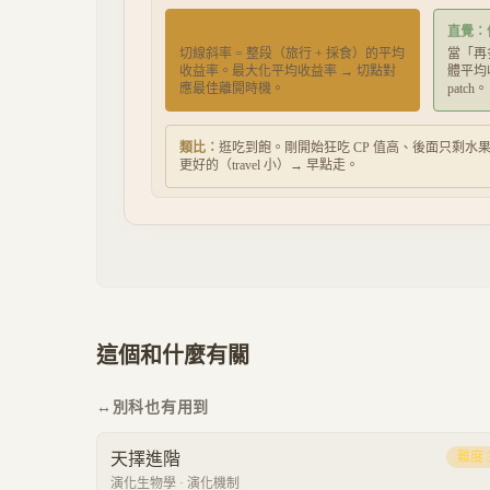
為什麼有切線？
直覺：
切線斜率 = 整段（旅行 + 採食）的平均
當「再
收益率。最大化平均收益率 → 切點對
體平均
應最佳離開時機。
patch。
類比：
逛吃到飽。剛開始狂吃 CP 值高、後面只剩水果
更好的（travel 小）→ 早點走。
這個和什麼有關
↔
別科也有用到
天擇進階
難度
演化生物學
·
演化機制