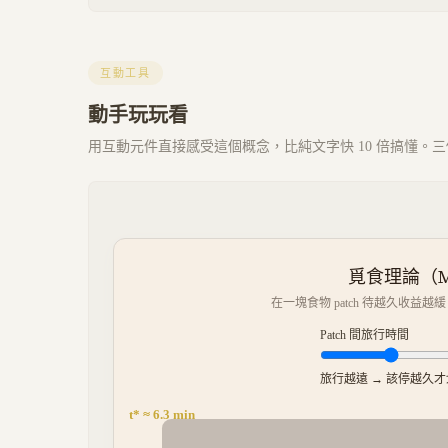
互動工具
動手玩玩看
用互動元件直接感受這個概念，比純文字快 10 倍搞懂。三個 
覓食理論（Mar
在一塊食物 patch 待越久收益越
Patch 間旅行時間
旅行越遠 → 該停越久
t* ≈
6.3
min