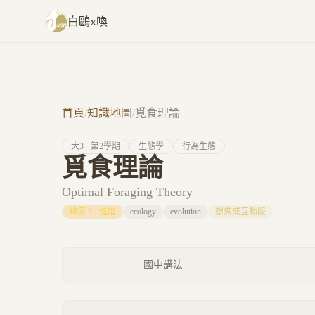
跳至主要內容
白鷗x喚
首頁
/
知識地圖
/
覓食理論
大
3
· 第
2
學期
生態學
行為生態
覓食理論
Optimal Foraging Theory
難度
3
·
進階
ecology
evolution
想做成互動版
國中講法