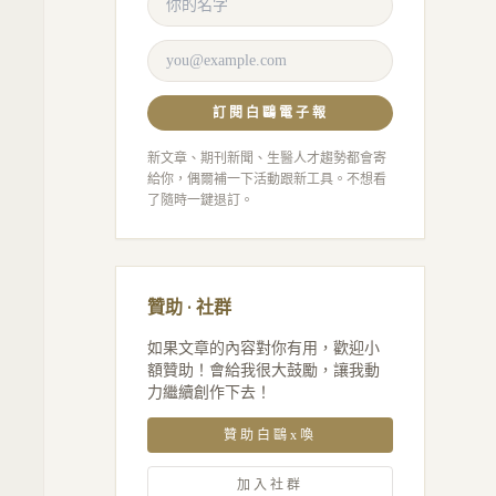
訂閱白鷗電子報
新文章、期刊新聞、生醫人才趨勢都會寄
給你，偶爾補一下活動跟新工具。不想看
了隨時一鍵退訂。
贊助 · 社群
如果文章的內容對你有用，歡迎小
額贊助！會給我很大鼓勵，讓我動
力繼續創作下去！
贊助白鷗x喚
加入社群