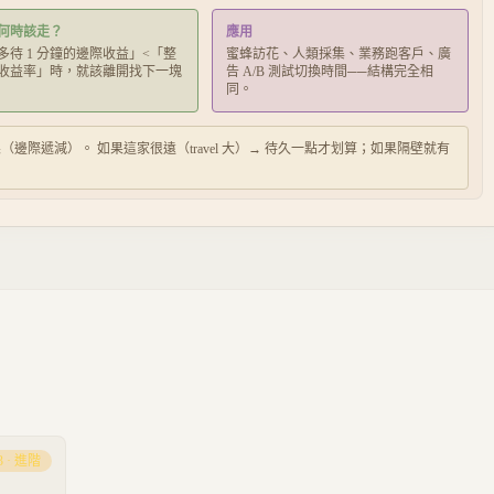
何時該走？
應用
多待 1 分鐘的邊際收益」<「整
蜜蜂訪花、人類採集、業務跑客戶、廣
收益率」時，就該離開找下一塊
告 A/B 測試切換時間──結構完全相
同。
（邊際遞減）。 如果這家很遠（travel 大）→ 待久一點才划算；如果隔壁就有
3
·
進階