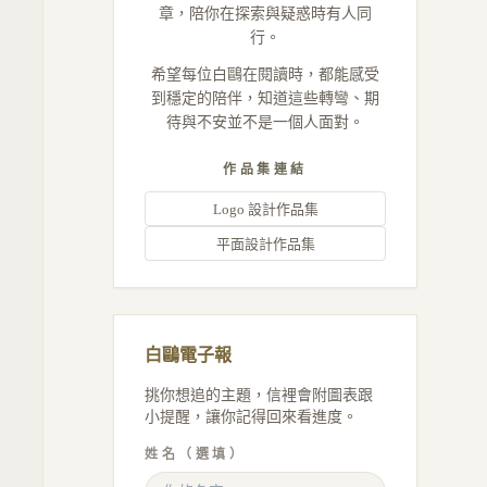
章，陪你在探索與疑惑時有人同
行。
希望每位白鷗在閱讀時，都能感受
到穩定的陪伴，知道這些轉彎、期
待與不安並不是一個人面對。
作品集連結
Logo 設計作品集
平面設計作品集
白鷗電子報
挑你想追的主題，信裡會附圖表跟
小提醒，讓你記得回來看進度。
姓名（選填）