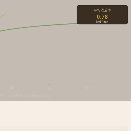
平均收益率
g(t) = R·t/(k+t)
0.78
kcal / min
20
30
40
在 patch 內停留時間 t (min) →