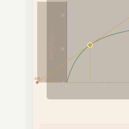
20
累積能量收益 g(t)
10
出發
travel =
8
0
0
10