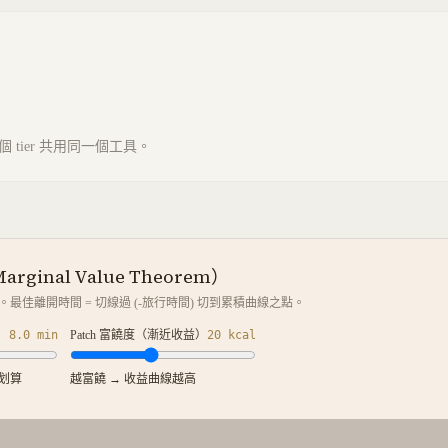
tier 共用同一個工具。
ginal Value Theorem）
緩。最佳離開時間 = 切線過 (-旅行時間) 切到累積曲線之點。
8.0
min
Patch 富饒度（漸近收益）
20
kcal
才划算
越富饒 → 收益曲線越高