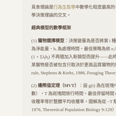
覓食理論是
行為生態學
中數學化程度最高的
學決策理論的交叉。
經典模型的數學框架
(1)
獵物選擇模型
：決策變量為是否將第 i 種
為淨能量、hᵢ 為處理時間。最佳策略為依 eᵢ/h
(1 + Σλⱼhⱼ) 不再隨加入新類型而提升
某獵物是否被包含只取決於更高品質獵物的遭遇
rule, Stephens & Krebs, 1986, Foraging The
(2)
邊際值定理（MVT）
：設 g(t) 為在
數），T 為斑塊間旅行時間。最佳停留時間 t* 滿足 g'(
收穫率等於整體平均收穫率。圖解為從 −T 點畫切
1976, Theoretical Population Biology 9:12