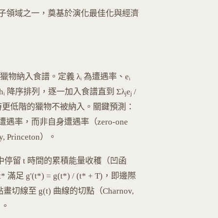
子領域之一，奠基於演化最佳化與經濟
獵物納入食譜。定義 λᵢ 為遭遇率、eᵢ
ᵢ 降序排列，逐一加入食譜直到 Σλⱼeⱼ /
——此時更低階的獵物不被納入。關鍵預測：
率，而非自身遭遇率（zero-one
ory, Princeton）。
斑塊中停留 t 時間的累積能量收穫（凹函
t*) = g(t*) / (t* + T)，即邊際
線至 g(t) 曲線的切點（Charnov,
9）。