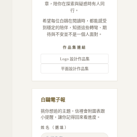
章，陪你在探索與疑惑時有人同
行。
希望每位白鷗在閱讀時，都能感受
到穩定的陪伴，知道這些轉彎、期
待與不安並不是一個人面對。
作品集連結
Logo 設計作品集
平面設計作品集
白鷗電子報
挑你想追的主題，信裡會附圖表跟
小提醒，讓你記得回來看進度。
姓名（選填）