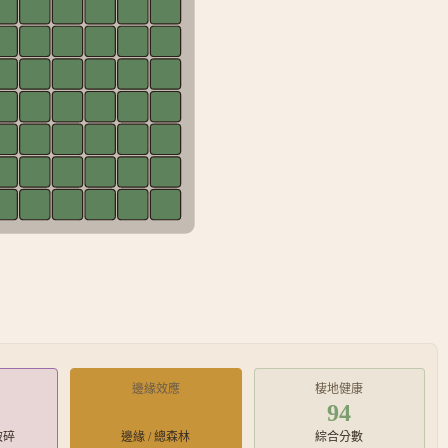
邊緣效應
棲地健康
31
%
94
破碎
邊緣 / 總森林
綜合分數