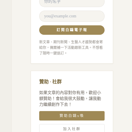
訂閱白鷗電子報
新文章、期刊新聞、生醫人才趨勢都會寄
給你，偶爾補一下活動跟新工具。不想看
了隨時一鍵退訂。
贊助 · 社群
如果文章的內容對你有用，歡迎小
額贊助！會給我很大鼓勵，讓我動
力繼續創作下去！
贊助白鷗x喚
加入社群