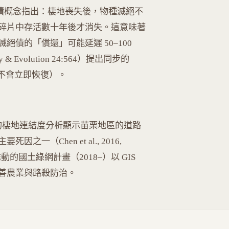
1:65）的滅絕債概念指出：棲地喪失後，物種滅絕不
碎片中存活數十年後才消失。這意味著
債的「償還」可能延遲 50–100
ology & Evolution 24:564）提出同步的
種數也不會立即恢復）。
hinensis）的棲地連結度分析顯示苗栗地區的道路
（Chen et al., 2016,
）。林務局推動的國土綠網計畫（2018–）以 GIS
善農業與路殺防治。