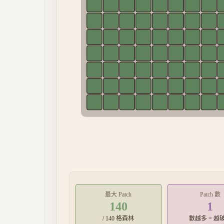
最大 Patch
Patch 數
140
1
/
140
格森林
數越多 = 越