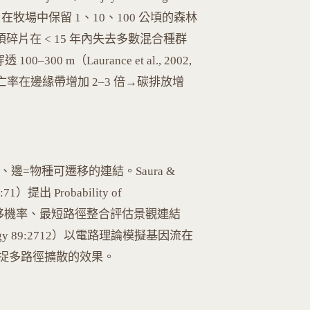
在牧場中保留 1、10、100 公頃的森林
公頃碎片在 < 15 年內失去多數混合種群
100–300 m（Laurance et al., 2002,
3) 樹木死亡率在邊緣帶增加 2–3 倍→碳排放增
碎片、邊=物種可遷移的連結。Saura &
2:71）提出 Probability of
積、遷移機率、最短路徑整合評估景觀連結
, Ecology 89:2712）以電路理論模擬基因流在
捉多路徑擴散的效果。