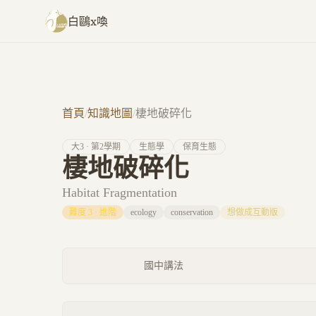
跳至主要內容
白鷗x喚
首頁
/
知識地圖
/
棲地破碎化
大
3
· 第
2
學期
生態學
保育生態
棲地破碎化
Habitat Fragmentation
難度
3
·
進階
ecology
conservation
想做成互動版
國中講法