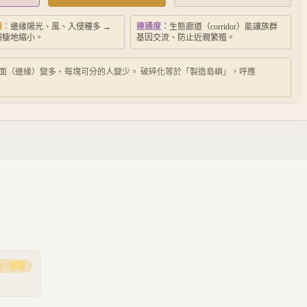
應：
邊緣陽光、風、入侵種多 →
連通度：
生態廊道（corridor）能讓族群
種棲地縮小。
基因交流、防止近親繁殖。
面（邊緣）變多、每塊可分的人變少。 破碎化等於「製造島嶼」，呼應
3
·
進階