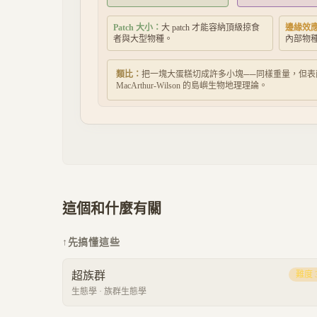
Patch 大小：
大 patch 才能容納頂級掠食
邊緣效
者與大型物種。
內部物
類比：
把一塊大蛋糕切成許多小塊──同樣重量，但表
MacArthur-Wilson 的島嶼生物地理理論。
這個和什麼有關
↑
先搞懂這些
超族群
難度
生態學
·
族群生態學