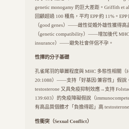
genetic monogamy 的巨大差距。Griffith et al.
回顧超過 100 種鳥，平均 EPP 約 11%。E
（good genes）——雌性從婚外雄性獲得
（genetic compatibility）——增加後代 MH
insurance）——避免社會伴侶不孕。
性擇的分子基礎
孔雀尾羽的華麗程度與 MHC 多態性相關（Hale et al.
20:1088）——支持「好基因/兼容性」假說。鹿角
testosterone 又具免疫抑制效應→支持 Folstad & K
139:603）的免疫障礙假說（immunocompetence
有高品質個體才「負擔得起」高 testostero
性衝突（Sexual Conflict）