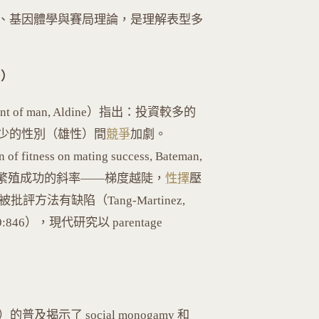
、基因體學與賽局理論，是理解表型多
y）
 descent of man, Aldine）指出：投資較多的
少的性別（雄性）間
競爭
加劇。
f fitness on mating success, Bateman,
成功轉化為繁殖成功的斜率——梯度越陡，
性擇
壓
評方法有缺陷（Tang-Martinez,
ogy 59:846），現代研究以 parentage
ge）的普及揭示了 social monogamy 和