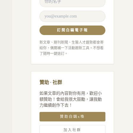
訂閱白鷗電子報
新文章、期刊新聞、生醫人才趨勢都會寄
給你，偶爾補一下活動跟新工具。不想看
了隨時一鍵退訂。
贊助 · 社群
如果文章的內容對你有用，歡迎小
額贊助！會給我很大鼓勵，讓我動
力繼續創作下去！
贊助白鷗x喚
加入社群