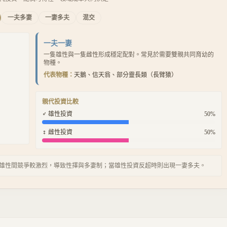
一夫多妻
一妻多夫
混交
一夫一妻
一隻雄性與一隻雌性形成穩定配對。常見於需要雙親共同育幼的
物種。
代表物種：
天鵝、信天翁、部分靈長類（長臂猿）
親代投資比較
♂ 雄性投資
50
%
♀ 雌性投資
50
%
 雄性間競爭較激烈，導致性擇與多妻制；當雄性投資反超時則出現一妻多夫。