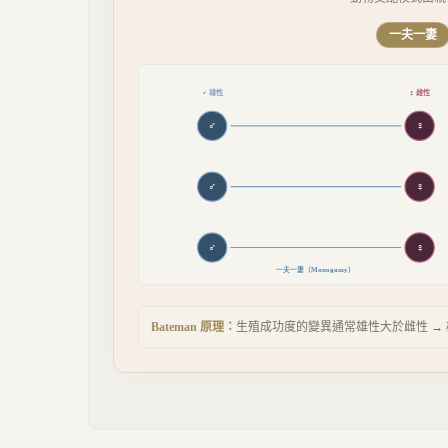
一夫一妻
♂ 雄性
♀ 雌性
♂
♀
♂
♀
♂
♀
一夫一妻
（
Monogamy
）
Bateman 原理：
生殖成功度的變異通常雄性大於雌性 →