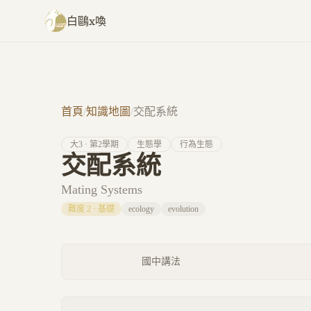
跳至主要內容
白鷗x喚
首頁
/
知識地圖
/
交配系統
大
3
· 第
2
學期
生態學
行為生態
交配系統
Mating Systems
難度
2
·
基礎
ecology
evolution
國中講法