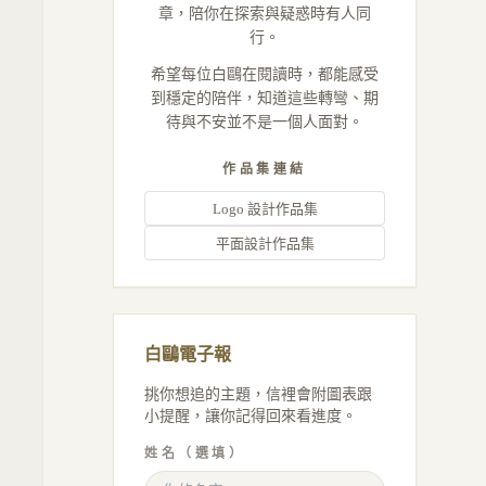
章，陪你在探索與疑惑時有人同
行。
希望每位白鷗在閱讀時，都能感受
到穩定的陪伴，知道這些轉彎、期
待與不安並不是一個人面對。
作品集連結
Logo 設計作品集
平面設計作品集
白鷗電子報
挑你想追的主題，信裡會附圖表跟
小提醒，讓你記得回來看進度。
姓名（選填）