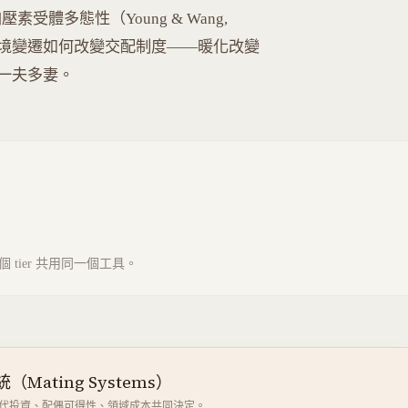
加壓素受體多態性（Young & Wang,
048）。(3) 環境變遷如何改變交配制度——暖化改變
一夫多妻。
tier 共用同一個工具。
（Mating Systems）
代投資、配偶可得性、領域成本共同決定。