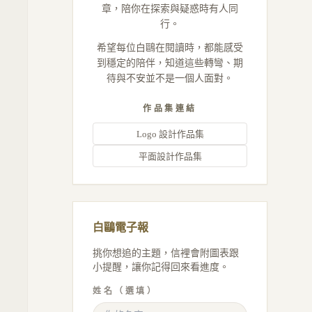
章，陪你在探索與疑惑時有人同
行。
希望每位白鷗在閱讀時，都能感受
到穩定的陪伴，知道這些轉彎、期
待與不安並不是一個人面對。
作品集連結
Logo 設計作品集
平面設計作品集
白鷗電子報
挑你想追的主題，信裡會附圖表跟
小提醒，讓你記得回來看進度。
姓名（選填）