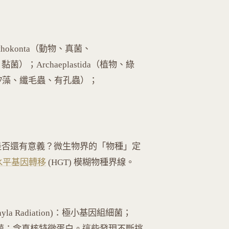
isthokonta（動物、真菌、
蟲、黏菌）；Archaeplastida（植物、綠
褐藻、矽藻、纖毛蟲、有孔蟲）；
：「界」本身是否還有意義？微生物界的「物種」定
水平基因轉移
(HGT) 模糊物種界線。
 Phyla Radiation)：極小基因組細菌；
d 古菌：含真核特徵蛋白。這些發現不斷挑