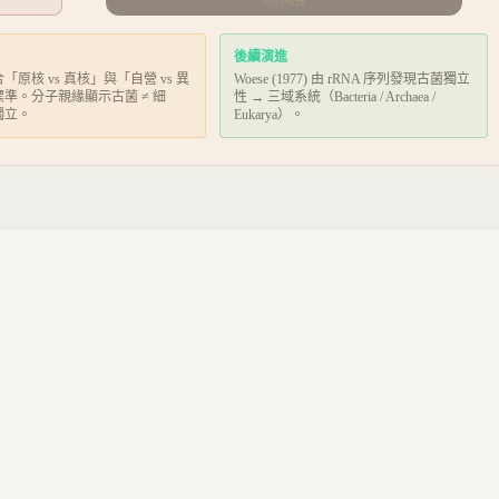
共同祖先
後續演進
「原核 vs 真核」與「自營 vs 異
Woese (1977) 由 rRNA 序列發現古菌獨立
準。分子親緣顯示古菌 ≠ 細
性 → 三域系統（Bacteria / Archaea /
獨立。
Eukarya）。