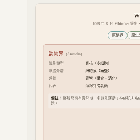
W
1969 年 R. H. Whit
原核界
原生
動物界
(
Animalia
)
細胞類型
真核（多細胞）
細胞外層
細胞膜（無壁）
營養
異營（攝食 + 消化）
代表
海綿到哺乳類
備註：
胚胎發育有囊胚期；多數能運動；神經肌肉系
達。