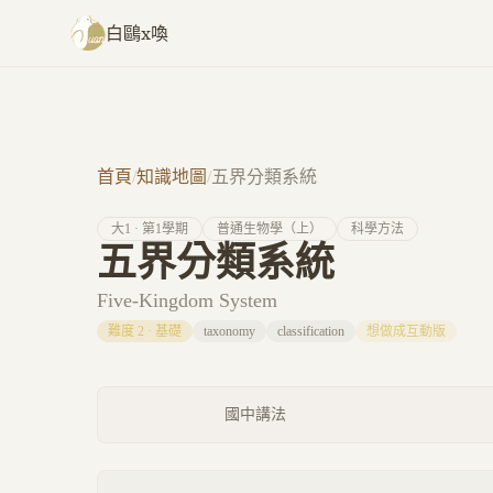
跳至主要內容
白鷗x喚
首頁
/
知識地圖
/
五界分類系統
大
1
· 第
1
學期
普通生物學（上）
科學方法
五界分類系統
Five-Kingdom System
難度
2
·
基礎
taxonomy
classification
想做成互動版
國中講法