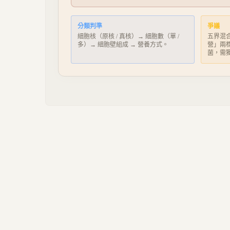
分類判準
爭議
細胞核（原核 / 真核）→ 細胞數（單 /
五界混合
多）→ 細胞壁組成 → 營養方式。
營」兩標
菌，需