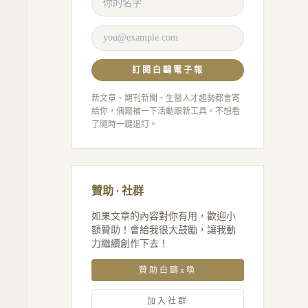
訂閱白鷗電子報
新文章、期刊新聞、生醫人才趨勢都會寄
給你，偶爾補一下活動跟新工具。不想看
了隨時一鍵退訂。
贊助 · 社群
如果文章的內容對你有用，歡迎小
額贊助！會給我很大鼓勵，讓我動
力繼續創作下去！
贊助白鷗x喚
加入社群