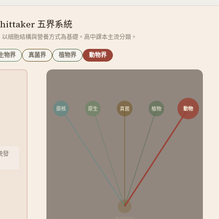
hittaker 五界系統
taker 提出，以細胞結構與營養方式為基礎。高中課本主流分類。
生物界
真菌界
植物界
動物界
原核
原生
真菌
植物
動物
統發