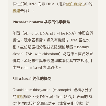
擇性沉澱 RNA 而非 DNA（用於
蛋白質純化
中的
核酸
去除）。
Phenol-chloroform 萃取的化學機理
苯酚（pH ~8 for DNA, pH ~4 for RNA）使蛋白質
變性，疏水區暴露，遷入有機相；DNA 留在水
相。氯仿增強相分離並去除殘留苯酚。Isoamyl
alcohol（24:1 with chloroform）防泡沫。儘管效果
優異，苯酚毒性與廢液處理成本使其在常規應用
中被 column-based 方法取代。
Silica-based 純化的機制
Guanidinium thiocyanate（chaotropic）破壞水分子
的
氫鍵
網絡，使 DNA 與 silica（SiO₂）表面的 Si-
O⁻ 經由橋接的金屬陽離子（或質子化形式）結