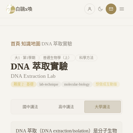
跳至主要內容
白鷗x喚
首頁
/
知識地圖
/
DNA 萃取實驗
大
1
· 第
1
學期
普通生物學（上）
科學方法
DNA 萃取實驗
DNA Extraction Lab
難度
2
·
基礎
lab-technique
molecular-biology
想做成互動版
國中講法
高中講法
大學講法
DNA 萃取（DNA extraction/isolation）是分子生物