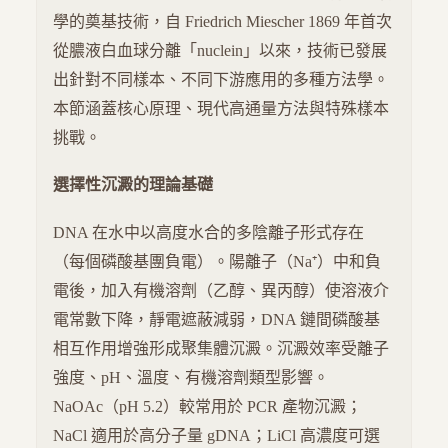
學的奠基技術，自 Friedrich Miescher 1869 年首次
從膿液白血球分離「nuclein」以來，技術已發展
出針對不同樣本、不同下游應用的多種方法學。
本節涵蓋核心原理、現代高通量方法與特殊樣本
挑戰。
選擇性沉澱的理論基礎
DNA 在水中以高度水合的多陰離子形式存在
（每個磷酸基團負電）。陽離子（Na⁺）中和負
電後，加入有機溶劑（乙醇、異丙醇）使溶液介
電常數下降，靜電遮蔽減弱，DNA 鏈間磷酸基
相互作用增強形成聚集體沉澱。沉澱效率受離子
強度、pH、溫度、有機溶劑類型影響。
NaOAc（pH 5.2）較常用於 PCR 產物沉澱；
NaCl 適用於高分子量 gDNA；LiCl 高濃度可選