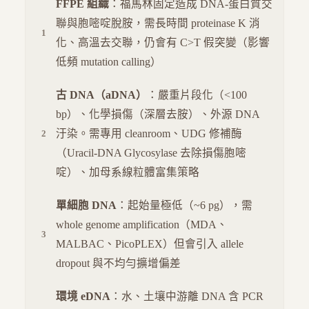
FFPE 組織
：福馬林固定造成 DNA-蛋白質交
聯與胞嘧啶脫胺，需長時間 proteinase K 消
化、高溫去交聯，仍會有 C>T 假突變（影響
低頻 mutation calling）
古 DNA（aDNA）
：嚴重片段化（<100
bp）、化學損傷（深層去胺）、外源 DNA
汙染。需專用 cleanroom、UDG 修補酶
（Uracil-DNA Glycosylase 去除損傷胞嘧
啶）、加母系線粒體富集策略
單細胞 DNA
：起始量極低（~6 pg），需
whole genome amplification（MDA、
MALBAC、PicoPLEX）但會引入 allele
dropout 與不均勻擴增偏差
環境 eDNA
：水、土壤中游離 DNA 含 PCR