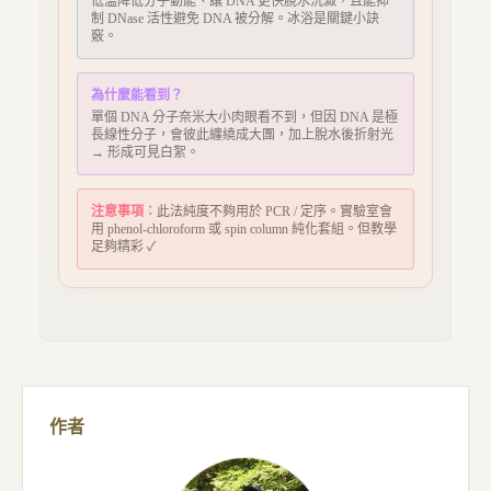
低溫降低分子動能、讓 DNA 更快脫水沉澱，且能抑
制 DNase 活性避免 DNA 被分解。冰浴是關鍵小訣
竅。
為什麼能看到？
單個 DNA 分子奈米大小肉眼看不到，但因 DNA 是極
長線性分子，會彼此纏繞成大團，加上脫水後折射光
→ 形成可見白絮。
注意事項：
此法純度不夠用於 PCR / 定序。實驗室會
用 phenol-chloroform 或 spin column 純化套組。但教學
足夠精彩 ✓
作者