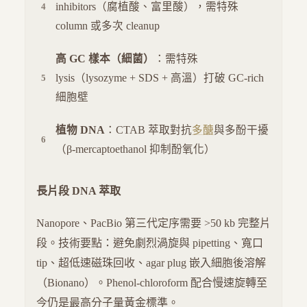
inhibitors（腐植酸、富里酸），需特殊
column 或多次 cleanup
高 GC 樣本（細菌）
：需特殊
lysis（lysozyme + SDS + 高溫）打破 GC-rich
細胞壁
植物 DNA
：CTAB 萃取對抗
多醣
與多酚干擾
（β-mercaptoethanol 抑制酚氧化）
長片段 DNA 萃取
Nanopore、PacBio 第三代定序需要 >50 kb 完整片
段。技術要點：避免劇烈渦旋與 pipetting、寬口
tip、超低速磁珠回收、agar plug 嵌入細胞後溶解
（Bionano）。Phenol-chloroform 配合慢速旋轉至
今仍是最高分子量黃金標準。