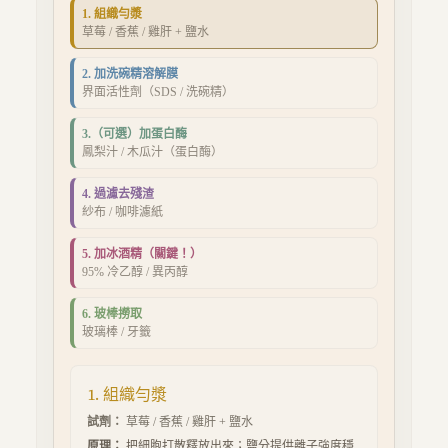
1. 組織勻漿
草莓 / 香蕉 / 雞肝 + 鹽水
2. 加洗碗精溶解膜
界面活性劑（SDS / 洗碗精）
3.（可選）加蛋白酶
鳳梨汁 / 木瓜汁（蛋白酶）
4. 過濾去殘渣
紗布 / 咖啡濾紙
5. 加冰酒精（關鍵！）
95% 冷乙醇 / 異丙醇
6. 玻棒撈取
玻璃棒 / 牙籤
1. 組織勻漿
試劑：
草莓 / 香蕉 / 雞肝 + 鹽水
原理：
把細胞打散釋放出來；鹽分提供離子強度穩