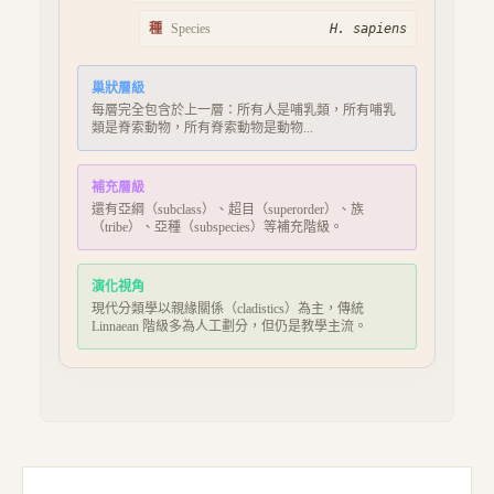
種
Species
H. sapiens
巢狀層級
每層完全包含於上一層：所有人是哺乳類，所有哺乳
類是脊索動物，所有脊索動物是動物...
補充層級
還有亞綱（subclass）、超目（superorder）、族
（tribe）、亞種（subspecies）等補充階級。
演化視角
現代分類學以親緣關係（cladistics）為主，傳統
Linnaean 階級多為人工劃分，但仍是教學主流。