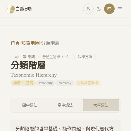
跳至主要內容
白鷗x喚
首頁
/
知識地圖
/
分類階層
大
1
· 第
1
學期
普通生物學（上）
科學方法
分類階層
Taxonomic Hierarchy
難度
2
·
基礎
taxonomy
hierarchy
想做成互動版
國中講法
高中講法
大學講法
分類階層的哲學基礎、操作問題、與現代替代方