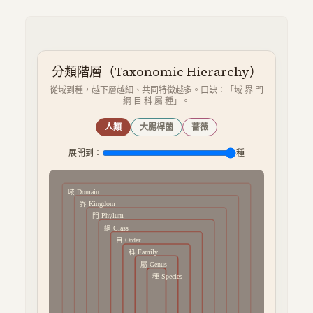
分類階層（Taxonomic Hierarchy）
從域到種，越下層越細、共同特徵越多。口訣：「域 界 門
綱 目 科 屬 種」。
人類
大腸桿菌
薔薇
展開到：
種
域
Domain
界
Kingdom
門
Phylum
綱
Class
目
Order
科
Family
屬
Genus
種
Species