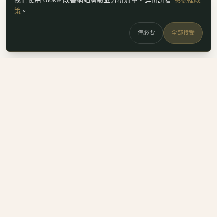
我們使用 cookie 改善網站體驗並分析流量。詳情請看
隱私權政
策
。
僅必要
全部接受
白鷗
x
喚
DailyBioJuan — Juan's field notes
我是 Juan。這裡是我寫的生醫職涯筆記、整理的生科概念，跟
一些自己當時很想要但找不到的工具。