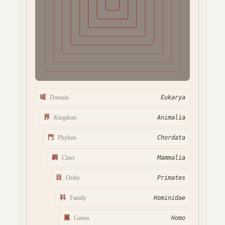
域
Domain
Eukarya
界
Kingdom
Animalia
門
Phylum
Chordata
綱
Class
Mammalia
目
Order
Primates
科
Family
Hominidae
屬
Genus
Homo