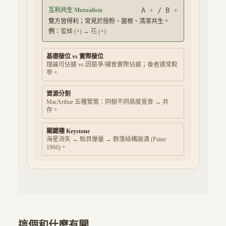
A
+
/ B
+
互利共生 Mutualism
雙方皆得利；常見於授粉、菌根、清潔共生。
例：
蜜蜂 (+) ↔ 花 (+)
基礎棲位 vs 實際棲位
理論可佔據 vs 因競爭/捕食實際佔據；後者通常較
窄。
資源分割
MacArthur 五種鶯鶯：同樹不同高度覓食 → 共
存。
關鍵種 Keystone
海星消失 → 貽貝爆量 → 群落結構崩潰 (Paine
1966)。
這個和什麼有關