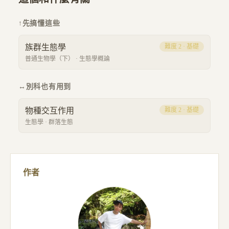
↑
先搞懂這些
族群生態學
難度
2
·
基礎
普通生物學（下）
·
生態學概論
↔
別科也有用到
物種交互作用
難度
2
·
基礎
生態學
·
群落生態
作者