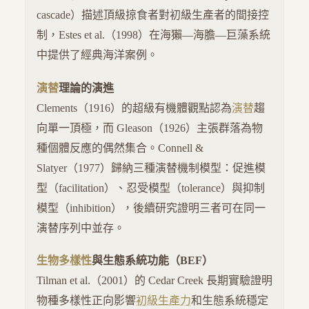
cascade）描述頂級掠食者對初級生產者的間接控
制，Estes et al.（1998）在海獺—海膽—巨藻系統
中提供了經典海洋案例。
演替
理論的演進
Clements（1916）的超級有機體觀點認為
演替
趨
向單一頂極，而 Gleason（1926）主張群落為物
種個體反應的偶然集合。Connell &
Slatyer（1977）歸納三種演替機制模型：促進模
型（facilitation）、忍受模型（tolerance）與抑制
模型（inhibition），後續研究證明三者可在同一
演替序列中並存。
生物多樣性
與生態系統功能（BEF）
Tilman et al.（2001）的 Cedar Creek 長期實驗證明
物種多樣性正向影響
初級生產力
和生態系統穩定