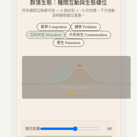
群落生態：種間互動與生態棲位
所有種間互動都可用 +/-/0 描述對 A、B 的效應。下方拖動
滑桿觀察棲位重疊。
競爭 Competition
捕食 Predation
互利共生 Mutualism
片利共生 Commensalism
寄生 Parasitism
物種 A
物種 B
資源軸（如：食物大小、溫度、棲地高度）
棲位重疊度 ≈
41
%
中度重疊 → 資源分割
棲位距離
60