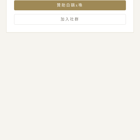
贊助白鷗x喚
加入社群