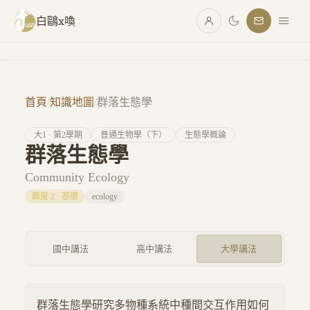
跳至主要內容
白鷗x喚
首頁
/
知識地圖
/
群落生態學
大
1
· 第
2
學期
普通生物學（下）
生態學概論
群落生態學
Community Ecology
難度
2
·
基礎
ecology
國中講法
高中講法
大學講法
群落生態學研究多物種系統中種間交互作用如何