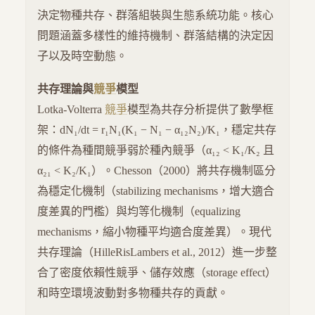
決定物種共存、群落組裝與生態系統功能。核心
問題涵蓋多樣性的維持機制、群落結構的決定因
子以及時空動態。
共存理論與
競爭
模型
Lotka-Volterra
競爭
模型為共存分析提供了數學框
架：dN₁/dt = r₁N₁(K₁ − N₁ − α₁₂N₂)/K₁，穩定共存
的條件為種間競爭弱於種內競爭（α₁₂ < K₁/K₂ 且
α₂₁ < K₂/K₁）。Chesson（2000）將共存機制區分
為穩定化機制（stabilizing mechanisms，增大適合
度差異的門檻）與均等化機制（equalizing
mechanisms，縮小物種平均適合度差異）。現代
共存理論（HilleRisLambers et al., 2012）進一步整
合了密度依賴性競爭、儲存效應（storage effect）
和時空環境波動對多物種共存的貢獻。