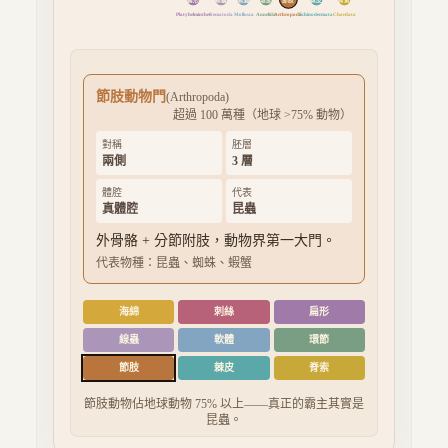
Platyhelminthes
Nematoda
Mollusca
Annelida
Arthropoda
Echinodermata
Chordata
節肢動物門
(
Arthropoda
)
超過 100 萬種（地球 >75% 動物）
對稱
胚層
兩側
3
層
體腔
代表
真體腔
昆蟲
外骨骼 + 分節附肢，動物界第一大門。
代表物種：
昆蟲、蜘蛛、蝦蟹
海綿
刺絲
扁形
線蟲
軟體
環節
節肢
棘皮
脊索
節肢動物佔地球動物 75% 以上——真正的霸主其實是
昆蟲。