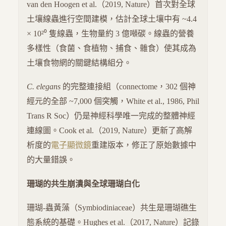
van den Hoogen et al.（2019, Nature）首次對全球
土壤線蟲進行空間建模，估計全球土壤中有 ~4.4
× 10²⁰ 隻線蟲，生物量約 3 億噸碳。線蟲的營養
多樣性（食菌、食植物、捕食、雜食）使其成為
土壤食物網的關鍵結構組分。
C. elegans
的完整連接組（connectome，302 個神
經元的全部 ~7,000 個突觸，White et al., 1986, Phil
Trans R Soc）仍是神經科學唯一完成的整體神經
連線圖。Cook et al.（2019, Nature）更新了高解
析度的
電子顯微鏡
重建版本，修正了原始數據中
的大量錯誤。
珊瑚的共生崩潰與全球珊瑚白化
珊瑚-蟲黃藻（Symbiodiniaceae）共生是珊瑚礁生
態系統的基礎。Hughes et al.（2017, Nature）記錄