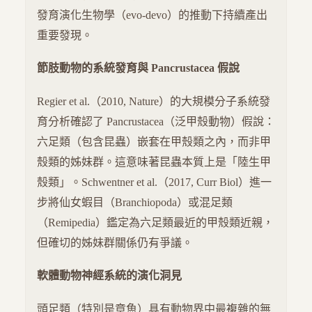
發育演化生物學（evo-devo）的推動下持續產出
重要發現。
節肢動物的系統發育與 Pancrustacea 假說
Regier et al.（2010, Nature）的大規模分子系統發
育分析確認了 Pancrustacea（泛甲殼動物）假說：
六足類（包含昆蟲）嵌套在甲殼類之內，而非甲
殼類的姊妹群。這意味著昆蟲本質上是「陸生甲
殼類」。Schwentner et al.（2017, Curr Biol）進一
步將仙女蝦目（Branchiopoda）或混足類
（Remipedia）鑑定為六足類最近的甲殼類近親，
但確切的姊妹群關係仍有爭議。
軟體動物神經系統的演化洞見
頭足類（特別是章魚）具有動物界中最複雜的無