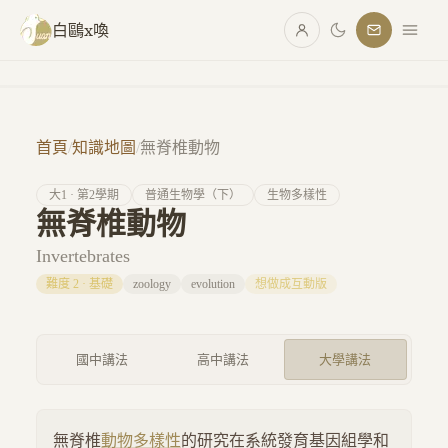
跳至主要內容
白鷗x喚
首頁
/
知識地圖
/
無脊椎動物
大
1
· 第
2
學期
普通生物學（下）
生物多樣性
無脊椎動物
Invertebrates
難度
2
·
基礎
zoology
evolution
想做成互動版
國中講法
高中講法
大學講法
無脊椎
動物多樣性
的研究在系統發育基因組學和