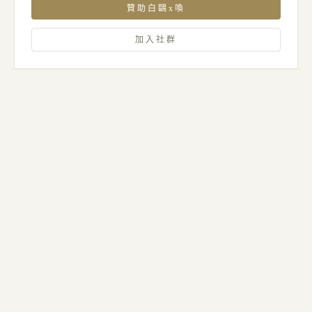
贊助白鷗x喚
加入社群