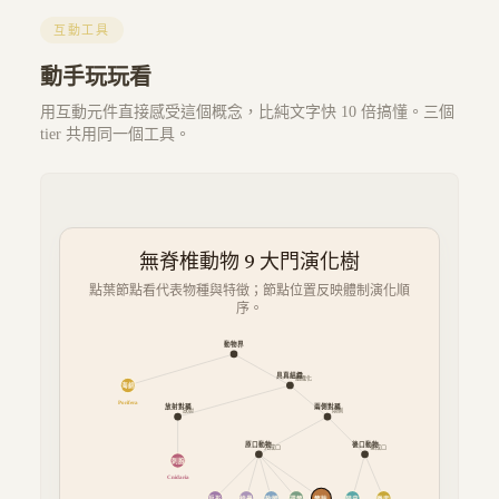
互動工具
動手玩玩看
用互動元件直接感受這個概念，比純文字快 10 倍搞懂。三個
tier 共用同一個工具。
無脊椎動物 9 大門演化樹
點葉節點看代表物種與特徵；節點位置反映體制演化順
序。
動物界
具真組織
組織化
海綿
Porifera
放射對稱
兩側對稱
放射
兩側
原口動物
後口動物
先成口
後成口
刺胞
Cnidaria
扁形
線蟲
軟體
環節
節肢
棘皮
脊索