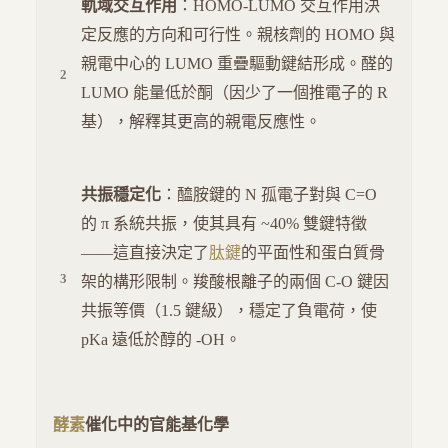
軌域交互作用
：HOMO-LUMO 交互作用決
定反應的方向和可行性。親核劑的 HOMO 與
親電中心的 LUMO 重疊驅動鍵結形成。醛的
LUMO 能量低於酮（因少了一個推電子的 R
基），解釋其更高的親電反應性。
共振穩定化
：醯胺鍵的 N 孤電子對與 C=O
的 π 系統共振，使其具有 ~40% 雙鍵特徵
——這直接決定了
肽鍵
的平面性和蛋白質骨
架的構形限制。羧酸根離子的兩個 C-O 鍵因
共振等價（1.5 鍵級），穩定了負電荷，使
pKa 遠低於醇的 -OH。
酵素
催化中的官能基化學