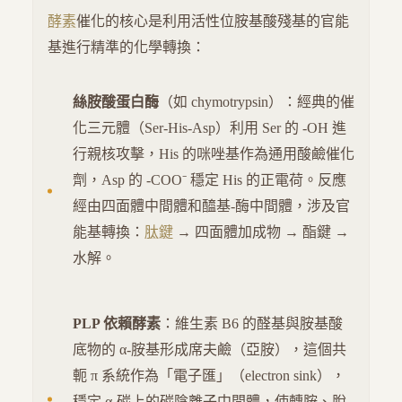
酵素
催化的核心是利用活性位胺基酸殘基的官能
基進行精準的化學轉換：
絲胺酸蛋白酶
（如 chymotrypsin）：經典的催
化三元體（Ser-His-Asp）利用 Ser 的 -OH 進
行親核攻擊，His 的咪唑基作為通用酸鹼催化
劑，Asp 的 -COO⁻ 穩定 His 的正電荷。反應
經由四面體中間體和醯基-酶中間體，涉及官
能基轉換：
肽鍵
→ 四面體加成物 → 酯鍵 →
水解。
PLP 依賴酵素
：維生素 B6 的醛基與胺基酸
底物的 α-胺基形成席夫鹼（亞胺），這個共
軛 π 系統作為「電子匯」（electron sink），
穩定 α-碳上的碳陰離子中間體，使轉胺、脫