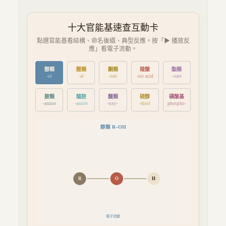
十大官能基速查互動卡
點選官能基看結構、命名後綴、典型反應。按「▶ 播放反
應」看電子流動。
醇類
醛類
酮類
羧酸
酯類
-ol
-al
-one
-oic acid
-oate
胺類
醯胺
醚類
硫醇
磷酸基
-amine
-amide
-oxy-
-thiol
phospho-
醇類
R–OH
R
O
H
電子流動