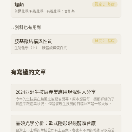
烴類
難度
2
·
基礎
普通化學/有機化學
·
有機化學：官能基
↔
別科也有用到
胺基酸結構與性質
難度
2
·
基礎
生物化學（上）
·
胺基酸與蛋白質
有寫過的文章
2024亞洲生技展產業應用現況個人分享
今年的生技展在颱風之後延後開幕，原本想要每一攤都詳細的了
解產品跟產業狀況。 但是發現生技展的目標並不是一般大眾，對
於非專業的人群不是那麼友善。統整廠商分佈之後大致上分成：
跟學校合作，學校開一整區被拜託要展一攤，就意思意思展示。
希望商業洽談，特地為了one on one partnership準備 新創求曝光度
及創投 無論是哪種，只要對領域不是很了解，就只會稍微介紹一
晶碩光學分析：軟式隱形眼鏡龍頭台廠
下打發，無法得到較有效且全面的了解。 因此，根據我自己的背
台灣上市上櫃的生技公司有上百家，各家有不同的技術足以為公