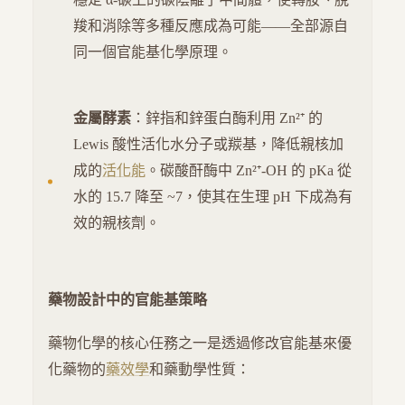
羧和消除等多種反應成為可能——全部源自
同一個官能基化學原理。
金屬酵素
：鋅指和鋅蛋白酶利用 Zn²⁺ 的
Lewis 酸性活化水分子或羰基，降低親核加
成的
活化能
。碳酸酐酶中 Zn²⁺-OH 的 pKa 從
水的 15.7 降至 ~7，使其在生理 pH 下成為有
效的親核劑。
藥物設計中的官能基策略
藥物化學的核心任務之一是透過修改官能基來優
化藥物的
藥效學
和藥動學性質：