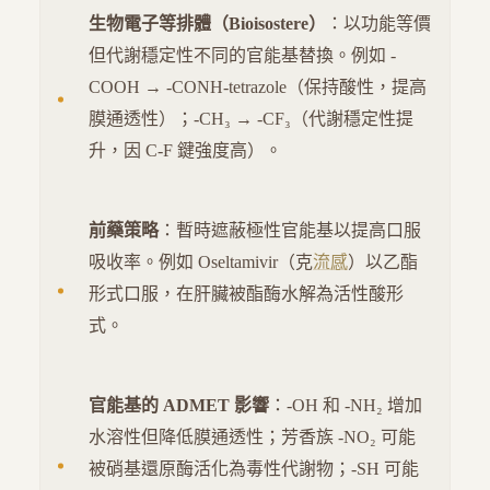
生物電子等排體（Bioisostere）
：以功能等價
但代謝穩定性不同的官能基替換。例如 -
COOH → -CONH-tetrazole（保持酸性，提高
膜通透性）；-CH₃ → -CF₃（代謝穩定性提
升，因 C-F 鍵強度高）。
前藥策略
：暫時遮蔽極性官能基以提高口服
吸收率。例如 Oseltamivir（克
流感
）以乙酯
形式口服，在肝臟被酯酶水解為活性酸形
式。
官能基的 ADMET 影響
：-OH 和 -NH₂ 增加
水溶性但降低膜通透性；芳香族 -NO₂ 可能
被硝基還原酶活化為毒性代謝物；-SH 可能