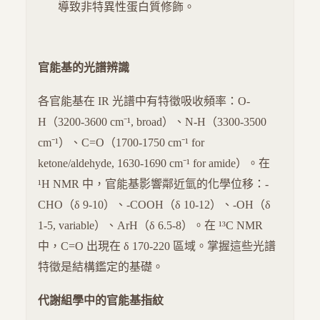
導致非特異性蛋白質修飾。
官能基的光譜辨識
各官能基在 IR 光譜中有特徵吸收頻率：O-
H（3200-3600 cm⁻¹, broad）、N-H（3300-3500
cm⁻¹）、C=O（1700-1750 cm⁻¹ for
ketone/aldehyde, 1630-1690 cm⁻¹ for amide）。在
¹H NMR 中，官能基影響鄰近氫的化學位移：-
CHO（δ 9-10）、-COOH（δ 10-12）、-OH（δ
1-5, variable）、ArH（δ 6.5-8）。在 ¹³C NMR
中，C=O 出現在 δ 170-220 區域。掌握這些光譜
特徵是結構鑑定的基礎。
代謝組學中的官能基指紋