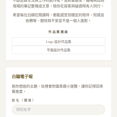
不斷記錄生活與工作的創作者。我把實驗室、職場與諮詢
現場的筆記整理成文章，陪你在探索與疑惑時有人同行。
希望每位白鷗在閱讀時，都能感受到穩定的陪伴，知道這
些轉彎、期待與不安並不是一個人面對。
作品集連結
Logo 設計作品集
平面設計作品集
白鷗電子報
挑你想追的主題，信裡會附圖表跟小提醒，讓你記得回來
看進度。
姓名（選填）