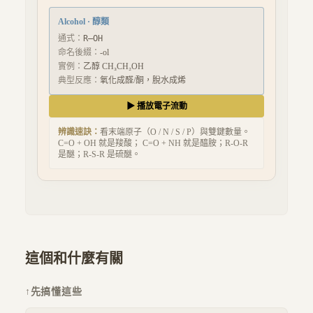
Alcohol
·
醇類
通式：
R–OH
命名後綴：
-ol
實例：
乙醇 CH₃CH₂OH
典型反應：
氧化成醛/酮，脫水成烯
▶ 播放電子流動
辨識速訣：
看末端原子（O / N / S / P）與雙鍵數量。
C=O + OH 就是羧酸； C=O + NH 就是醯胺；R-O-R
是醚；R-S-R 是硫醚。
這個和什麼有關
↑
先搞懂這些