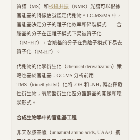
質譜（MS）和
核磁共振
（NMR）光譜可以根據
官能基的特徵信號鑑定代謝物。LC-MS/MS 中，
官能基決定分子的離子化效率和碎裂模式——含
胺基的分子在正離子模式下易被質子化
（[M+H]⁺），含羧基的分子在負離子模式下易去
質子化（[M-H]⁻）。
代謝物的化學衍生化（chemical derivatization）策
略也基於官能基：GC-MS 分析前用
TMS（trimethylsilyl）化將 -OH 和 -NH₂ 轉為揮發
性衍生物；氧肟酸衍生化區分醛酮基的開鏈和環
狀形式。
合成生物學中的官能基工程
非天然胺基酸（unnatural amino acids, UAAs）攜