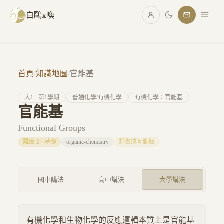
跳至主要內容
白鷗x喚
首頁
/
知識地圖
/
官能基
大
1
· 第
1
學期
普通化學/有機化學
有機化學：官能基
官能基
Functional Groups
難度
2
·
基礎
organic-chemistry
想做成互動版
國中講法
高中講法
大學講法
有機化學和生物化學的反應邏輯本質上是官能基