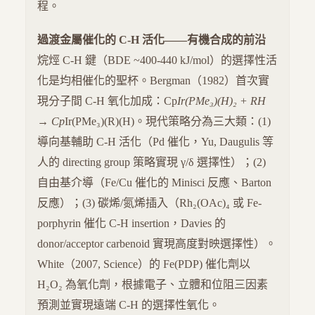
程。
過渡金屬催化的 C-H 活化——有機合成的前沿
烷烴 C-H 鍵（BDE ~400-440 kJ/mol）的選擇性活
化是均相催化的聖杯。Bergman（1982）首次實
現分子間 C-H 氧化加成：Cp
Ir(PMe₃)(H)₂ + RH
→ Cp
Ir(PMe₃)(R)(H)。現代策略分為三大類：(1)
導向基輔助 C-H 活化（Pd 催化，Yu, Daugulis 等
人的 directing group 策略實現 γ/δ 選擇性）；(2)
自由基介導（Fe/Cu 催化的 Minisci 反應、Barton
反應）；(3) 碳烯/氮烯插入（Rh₂(OAc)₄ 或 Fe-
porphyrin 催化 C-H insertion，Davies 的
donor/acceptor carbenoid 實現高度對映選擇性）。
White（2007, Science）的 Fe(PDP) 催化劑以
H₂O₂ 為氧化劑，根據電子、立體和位阻三因素
預測並實現遠端 C-H 的選擇性氧化。