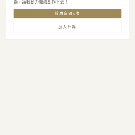
勵，讓我動力繼續創作下去！
贊助白鷗x喚
加入社群