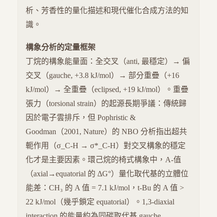
析、芳香性的量化描述和現代催化合成方法的知
識。
構象分析的定量框架
丁烷的構象能量面：全交叉（anti, 最穩定）→ 偏
交叉（gauche, +3.8 kJ/mol）→ 部分重疊（+16
kJ/mol）→ 全重疊（eclipsed, +19 kJ/mol）。重疊
張力（torsional strain）的起源長期爭議：傳統歸
因於電子雲排斥，但 Pophristic &
Goodman（2001, Nature）的 NBO 分析指出超共
軛作用（σ_C-H → σ*_C-H）對交叉構象的穩定
化才是主要因素。環己烷的椅式構象中，A-值
（axial→equatorial 的 ΔG°）量化取代基的立體位
能差：CH₃ 的 A 值 = 7.1 kJ/mol，t-Bu 的 A 值 >
22 kJ/mol（幾乎鎖定 equatorial）。1,3-diaxial
interaction 的能量約為同碳取代基 gauche