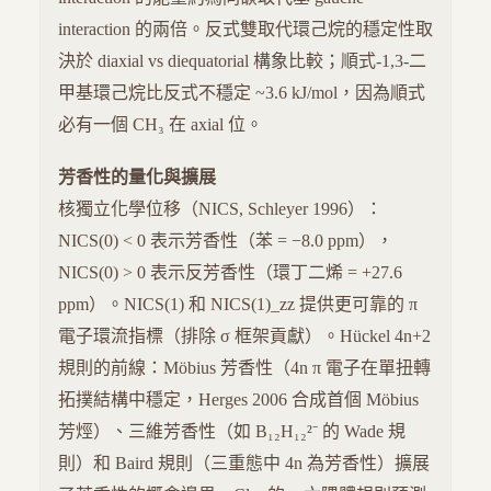
interaction 的兩倍。反式雙取代環己烷的穩定性取
決於 diaxial vs diequatorial 構象比較；順式-1,3-二
甲基環己烷比反式不穩定 ~3.6 kJ/mol，因為順式
必有一個 CH₃ 在 axial 位。
芳香性的量化與擴展
核獨立化學位移（NICS, Schleyer 1996）：
NICS(0) < 0 表示芳香性（苯 = −8.0 ppm），
NICS(0) > 0 表示反芳香性（環丁二烯 = +27.6
ppm）。NICS(1) 和 NICS(1)_zz 提供更可靠的 π
電子環流指標（排除 σ 框架貢獻）。Hückel 4n+2
規則的前線：Möbius 芳香性（4n π 電子在單扭轉
拓撲結構中穩定，Herges 2006 合成首個 Möbius
芳烴）、三維芳香性（如 B₁₂H₁₂²⁻ 的 Wade 規
則）和 Baird 規則（三重態中 4n 為芳香性）擴展