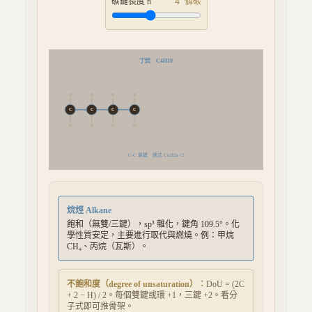
碳鏈長度 n
4
個碳
丁烷
C4H10
H
H
H
H
C
C
C
C
H
H
H
H
C-C 單鍵
通式
CnH2n+2
烷烴 Alkane
飽和（無雙/三鍵），sp³ 雜化，鍵角 109.5°。化
學性質安定，主要進行取代與燃燒。例：甲烷
CH₄、丙烷（瓦斯）。
不飽和度（degree of unsaturation）：
DoU = (2C
+ 2 − H) / 2。每個雙鍵或環 +1，三鍵 +2。看分
子式即可推骨架。