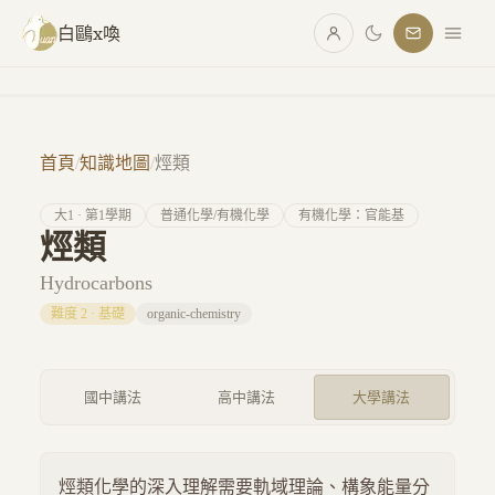
跳至主要內容
白鷗x喚
首頁
/
知識地圖
/
烴類
大
1
· 第
1
學期
普通化學/有機化學
有機化學：官能基
烴類
Hydrocarbons
難度
2
·
基礎
organic-chemistry
國中講法
高中講法
大學講法
烴類化學的深入理解需要軌域理論、構象能量分