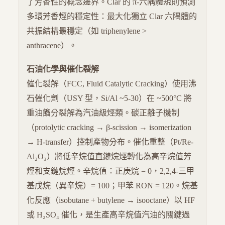
了芳香性的概念邊界。Clar 的 π-六隅體規則預測
多環芳香烴的穩定性：最大化獨立 Clar 六隅體的
共振結構最穩定（如 triphenylene >
anthracene）。
石油化學與催化裂解
催化裂解（FCC, Fluid Catalytic Cracking）使用沸
石催化劑（USY 型，Si/Al ~5-30）在 ~500°C 將
重油餾分裂解為汽油級烴類。碳正離子機制
（protolytic cracking → β-scission → isomerization
→ H-transfer）控制產物分布。催化重整（Pt/Re-
Al₂O₃）將低辛烷值直鏈烷烴轉化為高辛烷值芳
烴和支鏈烷烴。辛烷值：正庚烷 = 0，2,2,4-三甲
基戊烷（異辛烷）= 100；甲苯 RON = 120。烷基
化反應（isobutane + butylene → isooctane）以 HF
或 H₂SO₄ 催化，是生產高辛烷值汽油的關鍵過