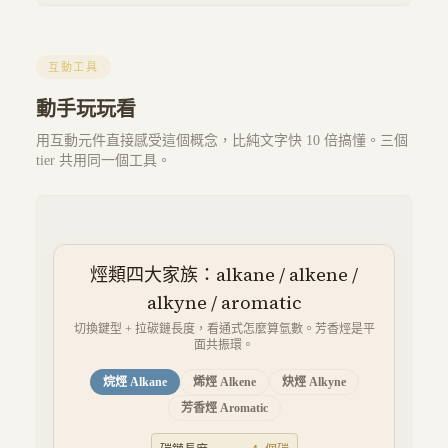
互動工具
動手玩玩看
用互動元件直接感受這個概念，比純文字快 10 倍搞懂。三個
tier 共用同一個工具。
烴類四大家族：alkane / alkene /
alkyne / aromatic
切換鍵型 + 拉碳鏈長度，看通式怎麼算氫數。芳香烴是平
面共振環。
烷烴 Alkane
烯烴 Alkene
炔烴 Alkyne
芳香烴 Aromatic