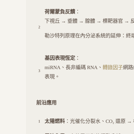
荷爾蒙負反饋
：
下視丘 → 垂體 → 腺體 → 標靶器官 →
勒沙特列原理在內分泌系統的延伸：終
基因表現恆定
：
miRNA、長非編碼 RNA、
轉錄因子
網路
表現。
前沿應用
太陽燃料
：光催化分裂水、CO₂ 還原 →