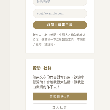
訂閱白鷗電子報
新文章、期刊新聞、生醫人才趨勢都會寄
給你，偶爾補一下活動跟新工具。不想看
了隨時一鍵退訂。
贊助 · 社群
如果文章的內容對你有用，歡迎小
額贊助！會給我很大鼓勵，讓我動
力繼續創作下去！
贊助白鷗x喚
加入社群