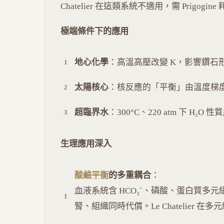
Chatelier 在這類系統不適用，需 Prigogi
極端條件下的應用
地心化學
：高溫高壓改變 K，影響鑽石
太陽核心
：核反應的「平衡」由溫度梯
超臨界水
：300°C、220 atm 下 H₂O
生理應用深入
酸鹼平衡
的多重耦合
：
血液系統含 HCO₃⁻、磷酸、蛋白質多
腎、組織同時代償。Le Chatelier 