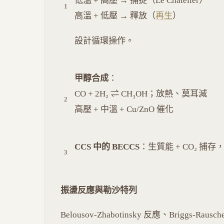
低溫 + 高壓 → 捕捉（Le Chatelier）
高溫 + 低壓 → 釋放（
再生
）
設計循環操作。
甲醇合成
：
CO + 2H₂ ⇌ CH₃OH；放熱、莫耳減
高壓 + 中溫 + Cu/ZnO 催化
CCS 中的 BECCS
：生質能 + CO₂ 捕
振盪反應與勒沙特列
Belousov-Zhabotinsky 反應、Briggs-