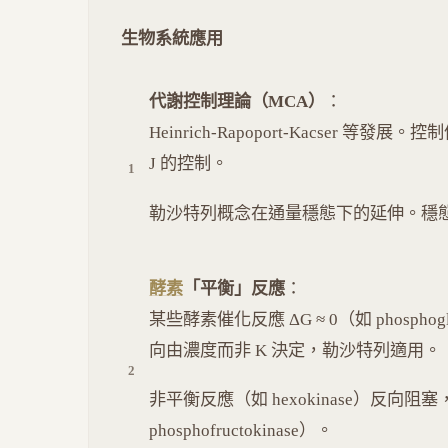
生物系統應用
代謝控制理論（MCA）
：
Heinrich-Rapoport-Kacser 等發展。控制係數
J 的控制。
勒沙特列概念在通量穩態下的延伸。穩
酵素
「平衡」反應
：
某些酵素催化反應 ΔG ≈ 0（如 phosphog
向由濃度而非 K 決定，勒沙特列適用。
非平衡反應（如 hexokinase）反向阻塞，需特
phosphofructokinase）。