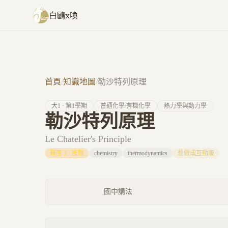
跳至主要內容
白鷗x喚
首頁
/
知識地圖
/
勒沙特列原理
大
1
· 第
1
學期
普通化學/有機化學
熱力學與動力學
勒沙特列原理
Le Chatelier's Principle
難度
3
·
進階
chemistry
thermodynamics
想做成互動版
國中講法