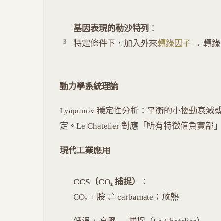
基因表現的勒沙特列
：
特定條件下，加入外來
轉錄因子
→ 轉
動力學系統理論
Lyapunov 穩定性分析：平衡的小擾動衰減或放
定。Le Chatelier 對應「所有特徵值負實
現代工業應用
CCS（CO₂ 捕捉）
：
CO₂ + 胺 ⇌ carbamate；放熱