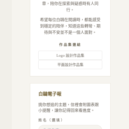
章，陪你在探索與疑惑時有人同
行。
希望每位白鷗在閱讀時，都能感受
到穩定的陪伴，知道這些轉彎、期
待與不安並不是一個人面對。
作品集連結
Logo 設計作品集
平面設計作品集
白鷗電子報
挑你想追的主題，信裡會附圖表跟
小提醒，讓你記得回來看進度。
姓名（選填）