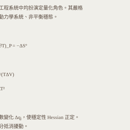
工程系統中均扮演定量化角色。其嚴格
動力學系統、非平衡穩態。
)_P = −ΔS°
/(TΔV)
T²
 Δqⱼ，使穩定性 Hessian 正定。
分抵消擾動。