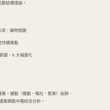
ne 耗散結構理論。
形成、礦物相變
度持續推動
 性質劇變，K 大幅變化
元緩衝。擾動（運動、嘔吐、腎衰）由肺、
在多元緩衝網路中需綜合分析。