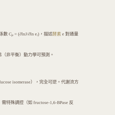
 Cⱼₑ = (∂lnJ/∂ln eᵢ)，描述
酵素
e 對通量
態（非平衡）動力學可預測。
lucose isomerase），完全可逆。代謝流方
殊調控（如 fructose-1,6-BPase 反