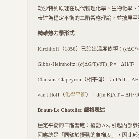
勒沙特列原理在現代物理化學、生物化學、
表述為穩定平衡的二階響應理論，並擴展至
精確熱力學形式
Kirchhoff（1858）已給出溫度依賴：(∂ΔG°/∂T
Gibbs-Helmholtz: (∂(ΔG/T)/∂T)_P = −ΔH/T²
Clausius-Clapeyron（相平衡）：dP/dT = ΔH
van't Hoff（
化學平衡
）：d(ln K)/dT = ΔH°/R
Braun-Le Chatelier 嚴格表述
穩定平衡的二階響應：擾動 ΔXᵢ 引起內部參數變化
回應總是「同號於擾動的負梯度」，因此部