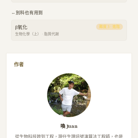
↔
別科也有用到
β氧化
難度
3
·
進階
生物化學（上）
·
脂質代謝
作者
喚 Juan
從生物科技跨到工程，現任生理訊號演算法工程師，也是