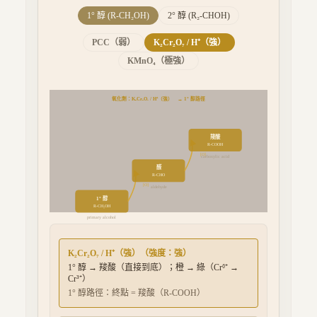
1° 醇 (R-CH₂OH)
2° 醇 (R₂-CHOH)
PCC（弱）
K₂Cr₂O₇ / H⁺（強）
KMnO₄（極強）
氧化劑：
K₂Cr₂O₇ / H⁺（強）
→ 1° 醇路徑
羧酸
R-COOH
[O]
carboxylic acid
醛
R-CHO
[O]
aldehyde
1° 醇
R-CH₂OH
primary alcohol
K₂Cr₂O₇ / H⁺（強）
（強度：
強
）
1° 醇 → 羧酸（直接到底）；橙 → 綠（Cr⁶⁺ →
Cr³⁺）
1° 醇路徑：終點 = 羧酸（R-COOH）