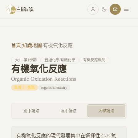
跳至主要內容
白鷗x喚
首頁
/
知識地圖
/
有機氧化反應
大
1
· 第
1
學期
普通化學/有機化學
有機反應機制
有機氧化反應
Organic Oxidation Reactions
難度
3
·
進階
organic-chemistry
國中講法
高中講法
大學講法
有機氧化反應的現代發展集中在選擇性 C-H 氧