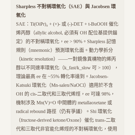
Sharpless 不對稱環氧化（SAE）與 Jacobsen 環
氧化
SAE：Ti(OiPr)₄ + (+)- 或 (-)-DET + t-BuOOH 催化
烯丙醇（allylic alcohol, 必須有 OH 配位基提供錨
定）的不對稱環氧化，ee > 90%。Sharpless 記憶
規則（mnemonic）預測環氧化面。動力學拆分
（kinetic resolution）——一對鏡像異構物的烯丙
醇以不同速率環氧化（k_fast/k_slow 可 > 100），
理論最高 ee 在 ~55% 轉化率達到。Jacobsen-
Katsuki 環氧化（Mn-salen/NaOCl）適用於不含
OH 的 cis-二取代和三取代烯烴，ee 可達 98%，
機制涉及 Mn(V)=O 中間體的 metallaoxetane 或
radical rebound 路徑（仍有爭議）。Shi 環氧化
（fructose-derived ketone/Oxone）催化 trans-二取
代和三取代非官能化烯烴的不對稱環氧化，使用