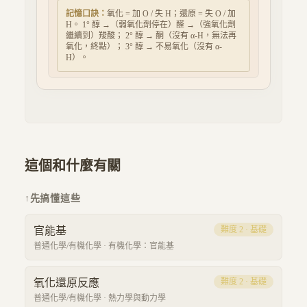
記憶口訣：
氧化 = 加 O / 失 H；還原 = 失 O / 加
H。 1° 醇 →（弱氧化劑停在）醛 →（強氧化劑
繼續到）羧酸； 2° 醇 → 酮（沒有 α-H，無法再
氧化，終點）； 3° 醇 → 不易氧化（沒有 α-
H）。
這個和什麼有關
↑
先搞懂這些
官能基
難度
2
·
基礎
普通化學/有機化學
·
有機化學：官能基
氧化還原反應
難度
2
·
基礎
普通化學/有機化學
·
熱力學與動力學