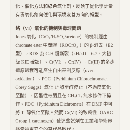
化、催化方法和綠色氧化劑，反映了從化學計量
有毒氧化劑向催化與環境友善方向的轉型。
鉻（VI）氧化的機制與毒理問題
Jones 氧化（CrO₃/H₂SO₄/acetone）的機制經由
chromate ester 中間體（ROCrO₃⁻）的 β-消去（E2
型），RDS 為 C-H 鍵斷裂（kH/kD = 6-7，大初
級 KIE 確認）。Cr(VI) → Cr(IV) → Cr(III) 的多步
還原過程可能產生自由基副反應（over-
oxidation）。PCC（Pyridinium Chlorochromate,
Corey-Suggs）氧化 1° 醇至醛停止（不過度氧化
至酸），因酸性較弱且在 CH₂Cl₂ 無水條件下操
作。PDC（Pyridinium Dichromate）在 DMF 中可
將 1° 醇氧化至酸。然而 Cr(VI) 的致癌性（IARC
Group 1 carcinogen）使這些試劑在工業和學術界
逐漸被更安全的替代品取代。