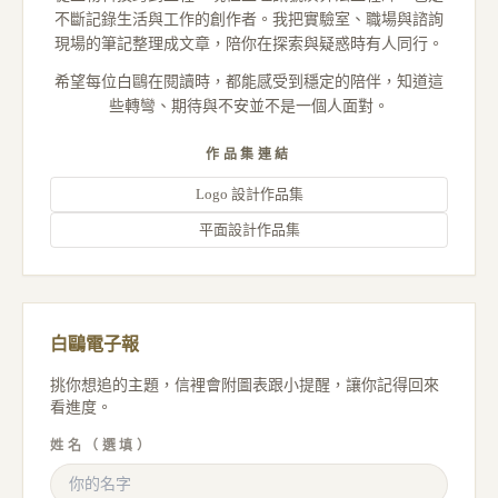
不斷記錄生活與工作的創作者。我把實驗室、職場與諮詢
現場的筆記整理成文章，陪你在探索與疑惑時有人同行。
希望每位白鷗在閱讀時，都能感受到穩定的陪伴，知道這
些轉彎、期待與不安並不是一個人面對。
作品集連結
Logo 設計作品集
平面設計作品集
白鷗電子報
挑你想追的主題，信裡會附圖表跟小提醒，讓你記得回來
看進度。
姓名（選填）