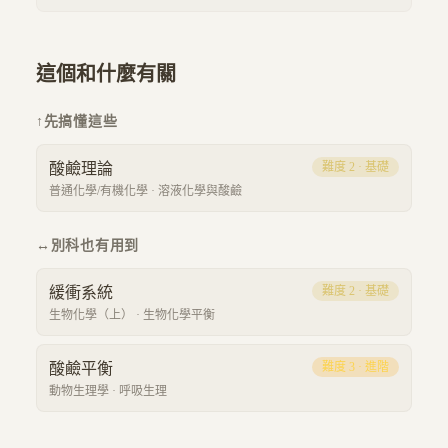
這個和什麼有關
↑
先搞懂這些
酸鹼理論
難度
2
·
基礎
普通化學/有機化學
·
溶液化學與酸鹼
↔
別科也有用到
緩衝系統
難度
2
·
基礎
生物化學（上）
·
生物化學平衡
酸鹼平衡
難度
3
·
進階
動物生理學
·
呼吸生理