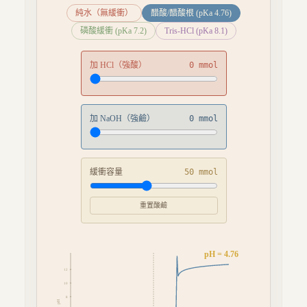
純水（無緩衝）
醋酸/醋酸根 (pKa 4.76)
磷酸緩衝 (pKa 7.2)
Tris-HCl (pKa 8.1)
加 HCl（強酸）
0
mmol
加 NaOH（強鹼）
0
mmol
緩衝容量
50
mmol
重置酸鹼
pH =
4.76
12
10
8
pH