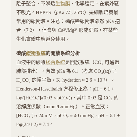
離子螯合、不滲透
生物膜
、化學穩定、在紫外區
不吸光。HEPES（pKa 7.5, 25°C）是細胞培養最
常用的緩衝液。注意：磷酸鹽緩衝液雖然 pKa 適
合（7.2），但會與 Ca²⁺/Mg²⁺ 形成沉澱，在某些
生化實驗中應避免使用。
碳酸
緩衝系統
的開放系統分析
血液中的碳酸
緩衝系統
是開放系統（CO₂ 可通過
肺部排出），有效 pKa 為 6.1（考慮 CO₂(aq) ⇌
H₂CO₃ 的慢平衡，K_hydration ≈ 2.6 × 10⁻³）。
Henderson-Hasselbalch 方程修正為：pH = 6.1 +
log([HCO₃⁻]/(0.03 × pCO₂))，其中 0.03 是 CO₂ 的
溶解度係數（mmol/L/mmHg）。正常血液：
[HCO₃⁻] ≈ 24 mM，pCO₂ ≈ 40 mmHg，pH = 6.1 +
log(24/1.2) = 7.4。