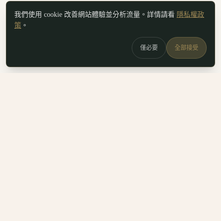
我們使用 cookie 改善網站體驗並分析流量。詳情請看
隱私權政
策
。
僅必要
全部接受
白鷗
x
喚
DailyBioJuan — Juan's field notes
我是 Juan。這裡是我寫的生醫職涯筆記、整理的生科概念，跟
一些自己當時很想要但找不到的工具。