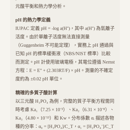
元酸平衡和熱力學分析。
pH 的熱力學定義
IUPAC 定義 pH = -log a(H⁺)，其中 a(H⁺) 為氫離子
活度。由於單離子活度無法直接測量
（Guggenheim 不可能定理），實務上 pH 通過與
已知 pH 的標準緩衝液（NBS/NIST 標準）比較
而測定。pH 計使用玻璃電極，其電位遵循 Nernst
方程：E = E° + (2.303RT/F) × pH。測量的不確定
度約為 ±0.02 pH 單位。
精確的多質子酸計算
以三元酸 H₃PO₄ 為例，完整的質子平衡方程需同
時考慮 Ka₁（7.25 × 10⁻³）、Ka₂（6.31 × 10⁻⁸）、
Ka₃（4.80 × 10⁻¹³）和 Kw。分布係數 αᵢ 描述各物
種的分率：α₀ = [H₃PO₄]/C_T，α₁ = [H₂PO₄⁻]/C_T