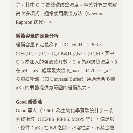
等，其中 C_T 為總磷酸鹽濃度。精確計算需求解
高次多項式，通常使用數值方法（Newton-
Raphson 迭代）。
緩衝容量的定量分析
緩衝容量 β 定義為 β = dC_b/dpH = 2.303 ×
(Kw/[H⁺] + [H⁺] + C_a Ka[H⁺]/(Ka + [H⁺])²)，其中
C_b 為加入的強鹼莫耳數，C_a 為弱酸總濃度。β
在 pH = pKa 處達最大值 β_max = 0.576 × C_a。
多重緩衝液（如 Universal Buffer）通過混合多種
pKa 的弱酸提供寬範圍的緩衝能力。
Good 緩衝液
Good 等人（1966）為生物化學實驗設計了一系
列緩衝液（HEPES, PIPES, MOPS 等），滿足以
下條件：pKa 在 6-8 之間、水溶性高、不與金屬