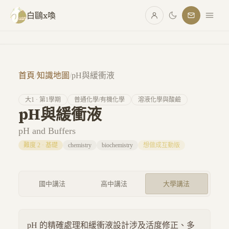
跳至主要內容
白鷗x喚
首頁
/
知識地圖
/
pH與緩衝液
大
1
· 第
1
學期
普通化學/有機化學
溶液化學與酸鹼
pH與緩衝液
pH and Buffers
難度
2
·
基礎
chemistry
biochemistry
想做成互動版
國中講法
高中講法
大學講法
pH 的精確處理和緩衝液設計涉及活度修正、多