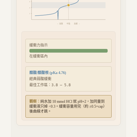
6
4
2
← 加酸 中點 加鹼 →
緩衝力指示
在緩衝區內
醋酸/醋酸根 (pKa 4.76)
經典弱酸緩衝
最佳工作區：
3.8
–
5.8
觀察：
純水加 10 mmol HCl 就 pH≈2，加同量到
緩衝液只掉 <0.3。緩衝容量用完（約 ±0.5×cap）
後曲線才跳。