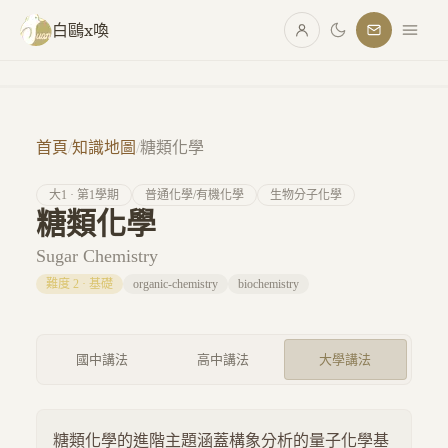
跳至主要內容
白鷗x喚
首頁
/
知識地圖
/
糖類化學
大
1
· 第
1
學期
普通化學/有機化學
生物分子化學
糖類化學
Sugar Chemistry
難度
2
·
基礎
organic-chemistry
biochemistry
國中講法
高中講法
大學講法
糖類化學的進階主題涵蓋構象分析的量子化學基