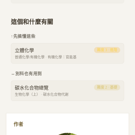
這個和什麼有關
↑
先搞懂這些
立體化學
難度
3
·
進階
普通化學/有機化學
·
有機化學：官能基
↔
別科也有用到
碳水化合物總覽
難度
2
·
基礎
生物化學（上）
·
碳水化合物代謝
作者