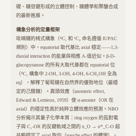
礎、糖苷鍵形成的立體控制、糖體學和聚醣合成
的最新進展。
構象分析的定量框架
吡喃糖的椅式構象（⁴C₁ 和 ¹C₄ 命名遵循 IUPAC
規則）中，equatorial 取代基比 axial 穩定——1,3-
diaxial interaction 的能量與相應 A-值近似。β-D-
glucopyranose 的所有大取代基都在 equatorial 位
（⁴C₁ 構象中 2-OH, 3-OH, 4-OH, 6-CH₂OH 全為
eq），解釋了葡萄糖在自然界的優勢地位（最穩
定的己醛糖）。異頭效應（anomeric effect,
Edward & Lemieux, 1959）使 α-anomer（OR 在
axial）的穩定性高於純粹立體效應的預測。NBO
分析揭示其量子化學本質：ring oxygen 的孤對電
子與 C₁-OR 的反鍵軌域之間的 n_O → σ*_C-O 超
共軛穩定了 axial 取向（gauche effect 的體現），