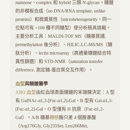
mannose、complex 和 hybrid 三類 N-glycan。糖鏈
的非模板合成（no DNA/RNA template, unlike
proteins）和微異質性（microheterogeneity，同一
位點可有 >100 種不同糖型）使分析極具挑戰。
主要分析工具：MALDI-TOF MS（糖基質譜,
permethylation 後分析）、HILIC-LC-MS/MS（糖
肽分析）、lectin microarray（高通量糖鏈結合特
異性篩選）和 STD-NMR（saturation transfer
difference, 測定糖-蛋白質交互作用）。
血型
與糖鏈醫學
ABO 血型
由紅血球表面糖鏈的末端糖決定：A 型
有 GalNAc-α1,3-[Fuc-α1,2]-Gal、B 型有 Gal-α1,3-
[Fuc-α1,2]-Gal、O 型僅有 H 抗原（Fuc-α1,2-
Gal）。A/B 糖基
轉移
酶只差 4 個胺基酸
（Arg176Gly, Gly235Ser, Leu266Met,