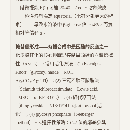
二階微擾能 E(2) 可達 20-40 kJ/mol。溶劑效應
——極性溶劑穩定 equatorial（電荷分離更大的構
象）——導致水溶液中 β-glucose 佔 ~64%，而氣
相計算偏好 α。
糖苷鍵形成——有機合成中最困難的反應之一
化學糖苷化的核心挑戰是控制異頭碳的立體選擇
性（α vs β）。常用活化方法：(1) Koenigs-
Knorr（glycosyl halide + ROH +
Ag₂CO₃/AgOTf）；(2) 三氯乙醯亞胺酯法
（Schmidt trichloroacetimidate + Lewis acid,
TMSOTf or BF₃·OEt₂）；(3) 硫代糖苷法
（thioglycoside + NIS/TfOH, 可orthogonal 活
化）；(4) glycosyl phosphate（Seeberger
method）。β-選擇性策略：C-2 位的鄰基參與