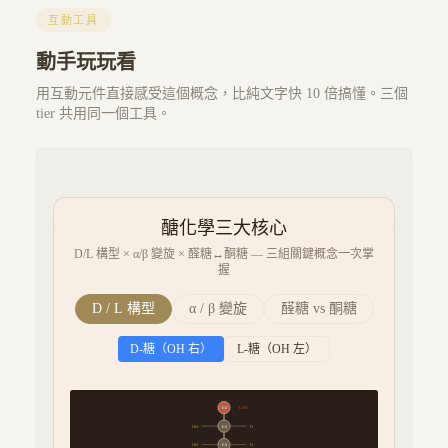
互動工具
動手玩玩看
用互動元件直接感受這個概念，比純文字快 10 倍搞懂。三個
tier 共用同一個工具。
醣化學三大核心
D/L 構型 × α/β 變旋 × 醛糖↔酮糖 — 三組關鍵概念一次掌
握
D / L 構型
α / β 變旋
醛糖 vs 酮糖
D-糖（OH 右）
L-糖（OH 左）
C
1
CHO
OH
C
2
H
OH
C
3
H