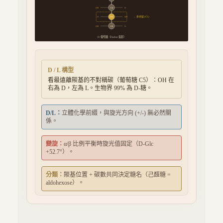
OH
C
4
H
← 參考碳 (C5)
H
C
5
OH
OH
C
6
H
-葡萄糖（Fischer 投影）
D
D / L 構型
看最遠離羰基的不對稱碳（葡萄糖 C5）：OH 在
右為 D，左為 L。生物界 99% 為 D-糖。
D/L：
立體化學前綴，與旋光方向 (+/-) 無必然關
係。
變旋：
α/β 比例平衡時旋光值固定（D-Glc
+52.7°）。
分類：
羰基位置 + 碳數共同決定糖名（己醛糖 =
aldohexose）。