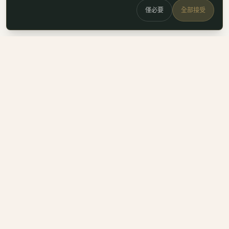
僅必要
全部接受
白鷗
x
喚
DailyBioJuan — Juan's field notes
我是 Juan。這裡是我寫的生醫職涯筆記、整理的生科概念，跟
一些自己當時很想要但找不到的工具。
Instagram
LinkedIn
Email