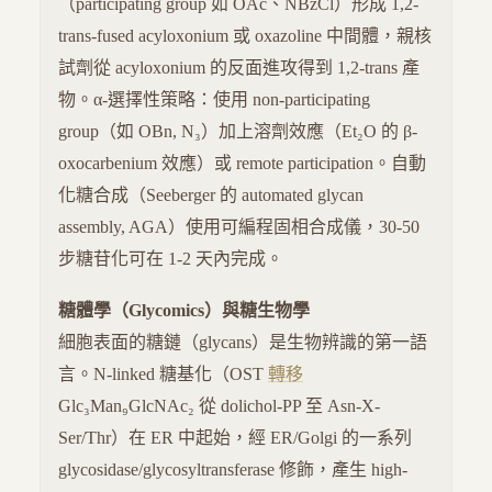
（participating group 如 OAc、NBzCl）形成 1,2-
trans-fused acyloxonium 或 oxazoline 中間體，親核
試劑從 acyloxonium 的反面進攻得到 1,2-trans 產
物。α-選擇性策略：使用 non-participating
group（如 OBn, N₃）加上溶劑效應（Et₂O 的 β-
oxocarbenium 效應）或 remote participation。自動
化糖合成（Seeberger 的 automated glycan
assembly, AGA）使用可編程固相合成儀，30-50
步糖苷化可在 1-2 天內完成。
糖體學（Glycomics）與糖生物學
細胞表面的糖鏈（glycans）是生物辨識的第一語
言。N-linked 糖基化（OST
轉移
Glc₃Man₉GlcNAc₂ 從 dolichol-PP 至 Asn-X-
Ser/Thr）在 ER 中起始，經 ER/Golgi 的一系列
glycosidase/glycosyltransferase 修飾，產生 high-