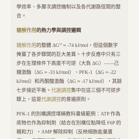
學效率、多層次調控機制以及各代謝路徑間的整
合。
糖解作用
的熱力學與調控邏輯
糖解作用
的整體 ΔG°' ≈ -74 kJ/mol，但這個數字
掩蓋了各步驟間的巨大差異。十步反應中只有三
步在生理條件下高度不可逆（大負 ΔG）——己
糖激酶（ΔG ≈ -33 kJ/mol）、PFK-1（ΔG ≈ -22
kJ/mol）和丙酮酸激酶（ΔG ≈ -17 kJ/mol），其餘
七步接近平衡。
代謝調控
集中在這三個不可逆步
驟上，這是
代謝調控
的普遍原則。
PFK-1 的別構調控堪稱教科書級範例：ATP 作為
底物也作為抑制劑（結合在別構位點降低 F6P 的
親和力），AMP 解除抑制（反映細胞能量匱