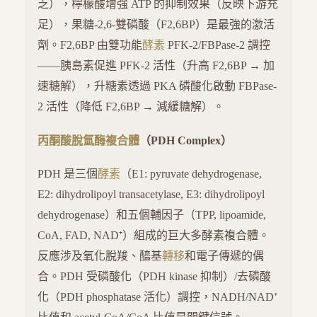
乏），檸檬酸增強 ATP 的抑制效果（反映下游充
足），果糖-2,6-雙磷酸（F2,6BP）是最強的激活
劑。F2,6BP 由雙功能
酵素
PFK-2/FBPase-2 調控
——胰島素促進 PFK-2 活性（升高 F2,6BP → 加
速糖解），升糖素透過 PKA 磷酸化啟動 FBPase-
2 活性（降低 F2,6BP → 減緩糖解）。
丙酮酸脫氫酶複合體
（PDH Complex）
PDH 是三個
酵素
（E1: pyruvate dehydrogenase,
E2: dihydrolipoyl transacetylase, E3: dihydrolipoyl
dehydrogenase）和五個輔因子（TPP, lipoamide,
CoA, FAD, NAD⁺）組成的巨大多酵素複合體。
反應涉及氧化脫羧、醯基
轉移
和電子傳遞的偶
合。PDH 受磷酸化（PDH kinase 抑制）/去磷酸
化（PDH phosphatase 活化）調控，NADH/NAD⁺