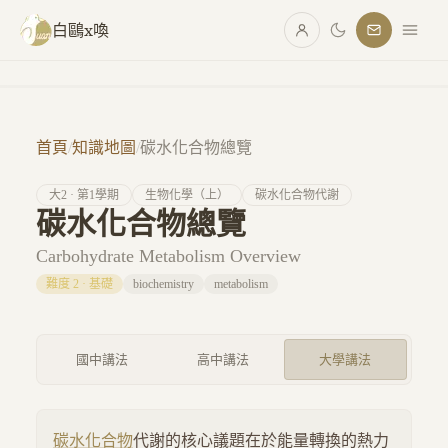
跳至主要內容
白鷗x喚
首頁
/
知識地圖
/
碳水化合物總覽
大
2
· 第
1
學期
生物化學（上）
碳水化合物代謝
碳水化合物總覽
Carbohydrate Metabolism Overview
難度
2
·
基礎
biochemistry
metabolism
國中講法
高中講法
大學講法
碳水化合物
代謝的核心議題在於能量轉換的熱力