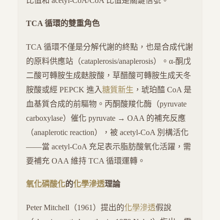
比值和 acetyl-CoA/CoA 比值是關鍵信號。
TCA 循環的雙重角色
TCA 循環不僅是分解代謝的終點，也是合成代謝
的原料供應站（cataplerosis/anaplerosis）。α-酮戊
二酸可轉胺生成麩胺酸，草醋酸可轉胺生成天冬
胺酸或經 PEPCK 進入
糖質新生
，琥珀醯 CoA 是
血基質合成的前驅物。丙酮酸羧化酶（pyruvate
carboxylase）催化 pyruvate → OAA 的補充反應
（anaplerotic reaction），被 acetyl-CoA 別構活化
——當 acetyl-CoA 充足表示脂肪酸氧化活躍，需
要補充 OAA 維持 TCA 循環運轉。
氧化磷酸化
的
化學滲透
理論
Peter Mitchell（1961）提出的
化學滲透
假說