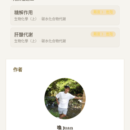
糖解作用
難度
3
·
進階
生物化學（上）
·
碳水化合物代謝
肝醣代謝
難度
3
·
進階
生物化學（上）
·
碳水化合物代謝
作者
喚 Juan