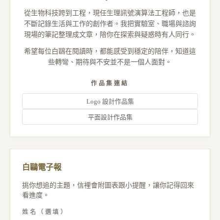
從生物科技跨到工程，現任生理訊號演算法工程師，也是
不斷記錄生活與工作的創作者。我把實驗室、職場與諮詢
現場的筆記整理成文章，陪你在探索與疑惑時有人同行。
希望每位白鷗在閱讀時，都能感受到穩定的陪伴，知道這
些轉彎、期待與不安並不是一個人面對。
作品集連結
Logo 設計作品集
平面設計作品集
白鷗電子報
挑你想追的主題，信裡會附圖表跟小提醒，讓你記得回來
看進度。
姓名（選填）