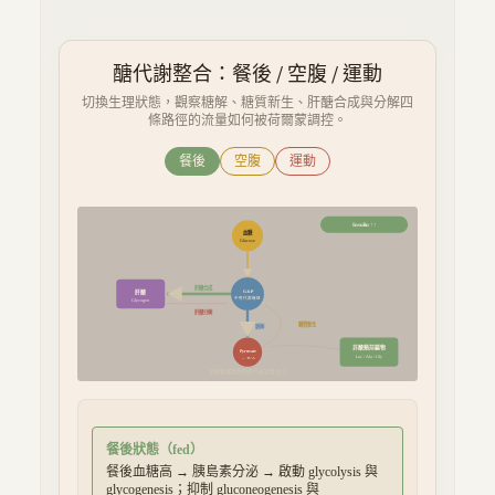
醣代謝整合：餐後 / 空腹 / 運動
切換生理狀態，觀察糖解、糖質新生、肝醣合成與分解四
條路徑的流量如何被荷爾蒙調控。
餐後
空腹
運動
Insulin ↑↑
血糖
Glucose
肝醣合成
肝醣
G-6-P
中央代謝樞紐
Glycogen
肝醣分解
糖質新生
糖解
非醣類前驅物
Pyruvate
Lac / Ala / Gly
→ TCA
箭頭粗細與透明度代表流量大小
餐後狀態（fed）
餐後血糖高 → 胰島素分泌 → 啟動 glycolysis 與
glycogenesis；抑制 gluconeogenesis 與