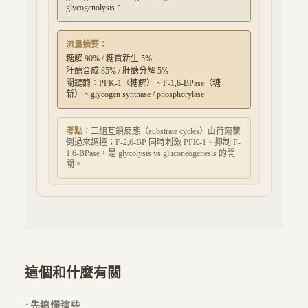
glycogenolysis。
流量摘要：
糖解
90
% / 糖質新生
5
%
肝醣合成
85
% / 肝醣分解
5
%
關鍵酶：PFK-1（糖解）、F-1,6-BPase（糖
新）、glycogen synthase / phosphorylase
考點：
三組互鎖反應（substrate cycles）由荷爾蒙
倒過來調控；F-2,6-BP 同時刺激 PFK-1、抑制 F-
1,6-BPase，是 glycolysis vs gluconeogenesis 的開
關。
這個和什麼有關
↑
先搞懂這些