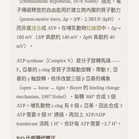
（chemiosmotic hypothesis, 1978 Nobel）指出，電
子傳遞釋放的自由能用於建立跨內膜的質子動力
（proton-motive force, Δp = ΔΨ - 2.3RT/F·ΔpH），
而非直
接合
成 ATP。在哺乳動物
粒線體
中，Δp ≈
180 mV（ΔΨ 貢獻約 140 mV，ΔpH 貢獻約 40
mV）。
ATP synthase（Complex V）是分子旋轉馬達——
F₀ 亞基的 c-ring 受質子流驅動旋轉，帶動 F₁ 亞
基的 γ 軸旋轉，依序改變三個 β 亞基的構象
（open → loose → tight，Boyer 的 binding change
mechanism, 1997 Nobel），每轉 360° 合成 3 個
ATP。哺乳動物 c-ring 有 8 個 c 亞基，因此合成 3
ATP 需要 8 個 H⁺ 通過，再加上 ATP/ADP
translocase 消耗 1 H⁺，合計每 ATP 需要 ~2.7 H⁺。
P/O 比的現代修正