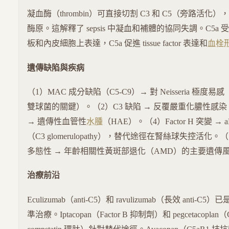
凝血酶（thrombin）可直接切割 C3 和 C5（旁路活化），
酶原。這解釋了 sepsis 中凝血和補體的協同失調。C5a 
板和內皮細胞上表達，C5a 促進 tissue factor 表達和
血栓
遺傳缺陷與疾病
（1）MAC 成分缺陷（C5-C9）→ 對 Neisseria 極度
雙球菌的關鍵）。（2）C3 缺陷 → 反覆嚴重化膿性感染。（
→ 遺傳性血管性
水腫
（HAE）。（4）Factor H 突變 → 
（C3 glomerulopathy），替代途徑在腎絲球失控活化。（5）F
多態性 → 年齡相關性黃斑部退化（AMD）的主要遺傳
治療前沿
Eculizumab（anti-C5）和 ravulizumab（長效 anti-C5）
準治療。Iptacopan（Factor B 抑制劑）和 pegcetacopl