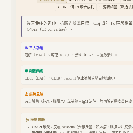
4
.
10-18 個 C9 聚合成孔
5
.
溶解細菌（滲透裂
後天免疫的延伸：抗體先辨識目標，C1q 識別 Fc 區段後啟動，
C4b2a（C3 convertase）。
🎯 三大功能
溶解（MAC）、調理（C3b）、發炎（C3a / C5a 過敏素）。
🛡 自體保護
CD55（DAF）、CD59、Factor H 阻止補體攻擊自體細胞。
⚠ 無脾風險
有莢膜菌（肺炎、腦膜炎）靠補體 + IgM 清除，脾切除者需疫苗保護
🩺 臨床關聯
C5-C9 缺失
：反覆 Neisseria（奈瑟氏菌，如淋病、腦膜炎）感染
遺傳性血管水腫
：C1 抑制劑缺失 → 緩激肽累積 → 陣發性腫脹。