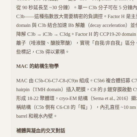
從 90 秒延長至 ~30 分鐘）。單一 C3b 分子可在 5 分鐘內
C3b——這種指數放大需要精密的負調控。Factor H 是主要
domain 與 C3b 結合加速 Bb 解離（decay acceleration）
降解 C3b → iC3b → C3dg。Factor H 的 CCP19-20 
離子（唾液酸、醣胺聚醣），實現「自我/非自我」區分
些標記，C3b 得以累積。
MAC 的結構生物學
MAC 由 C5b-C6-C7-C8-(C9)n 組成。C5b6 複合體招募
hairpin（TMH domain）插入靶膜，C8 的 β 鏈穿膜啟動
形成 18-22 聚體環，cryo-EM 結構（Serna et al., 20
稱結構（C5b 側有 C6-C8 的「帽」），內孔直徑 ~10 n
barrel 和親水內壁。
補體與凝血的交叉對話