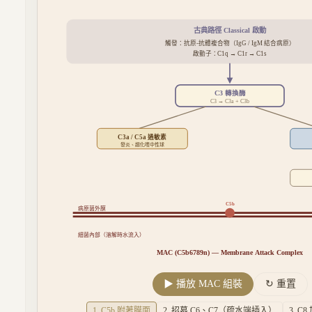
古典路徑 Classical
啟動
觸發：
抗原-抗體複合物（IgG / IgM 結合病原）
啟動子：
C1q → C1r → C1s
C3 轉換酶
C3 → C3a + C3b
C3a / C5a 過敏素
發炎、趨化嗜中性球
C5b
病原菌外膜
細菌內部（溶解時水流入）
MAC (C5b6789n) — Membrane Attack Complex
▶ 播放 MAC 組裝
↻ 重置
1
.
C5b 附著膜面
2
.
招募 C6、C7（疏水端插入）
3
.
C8