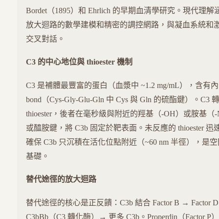
Bordet（1895）和 Ehrlich 的早期血清學研究。現
放大迴路的數學建模和精密的調控網路，與凝血系統和
交叉對話。
C3 的中心地位與 thioester 機制
C3 是補體最豐富的蛋白（血漿中 ~1.2 mg/mL），含有內部 th
bond（Cys-Gly-Glu-Gln 中 Cys 與 Gln 的硫酯鍵）。C
thioester，後者在毫秒級與附近的羥基（-OH）或胺基（
或醯胺鍵，將 C3b 固定於靶表面。未反應的 thioeste
確保 C3b 只沉積在活化位點附近（~60 nm 半徑），
基礎。
替代途徑的放大迴路
替代途徑的核心是正反饋：C3b 結合 Factor B → Factor D
C3bBb（C3 轉化酶）→ 更多 C3b。Properdin（Factor