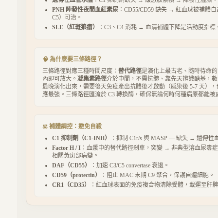
PNH 陣發性夜間血紅素尿
：CD55/CD59 缺失 → 紅血球被補體自家
C5）可治。
SLE（紅斑狼瘡）
：C3、C4 消耗 → 血清補體下降是活動度指標
🧠 為什麼要三條路徑？
三條路徑對應三種時間尺度：
替代路徑
是演化上最古老、隨時待命的
內即可放大。
凝集素路徑
介於中間，不需抗體、靠先天辨識醣基，數
最晚演化出來，需要後天免疫產出抗體後才啟動（感染後 5-7 天）
應最強。三條路徑匯流於 C3 轉換酶，確保無論何時何種病原都能被
⚖ 補體調控：避免自殺
C1 抑制劑（C1-INH）
：抑制 C1r/s 與 MASP — 缺失 → 遺
Factor H / I
：血漿中的替代路徑剎車，突變 → 非典型溶血尿毒症
相關黃斑部病變。
DAF（CD55）
：加速 C3/C5 convertase 衰退。
CD59（protectin）
：阻止 MAC 末期 C9 聚合，保護自體細胞。
CR1（CD35）
：紅血球表面的免疫複合物清除受體，載運至肝