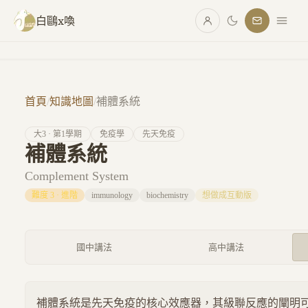
跳至主要內容
白鷗x喚
首頁
/
知識地圖
/
補體系統
大
3
· 第
1
學期
免疫學
先天免疫
補體系統
Complement System
難度
3
·
進階
immunology
biochemistry
想做成互動版
國中講法
高中講法
補體系統是先天免疫的核心效應器，其級聯反應的闡明