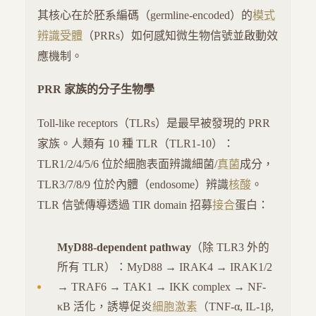
其核心在於胚系編碼（germline-encoded）的
模式
辨識受體
（PRRs）如何感知微生物信號並啟動效
應機制。
PRR 家族的分子生物學
Toll-like receptors（TLRs）是最早被發現的 PRR
家族。人類有 10 種 TLR（TLR1-10）：
TLR1/2/4/5/6 位於細胞表面辨識細菌/
真菌
成分，
TLR3/7/8/9 位於內體（endosome）辨識
核酸
。
TLR 信號傳導透過 TIR domain 招募
接合
蛋白：
MyD88-dependent pathway
（除 TLR3 外的
所有 TLR）：MyD88 → IRAK4 → IRAK1/2
→ TRAF6 → TAK1 → IKK complex → NF-
κB 活化，誘導促炎
細胞激素
（TNF-α, IL-1β,