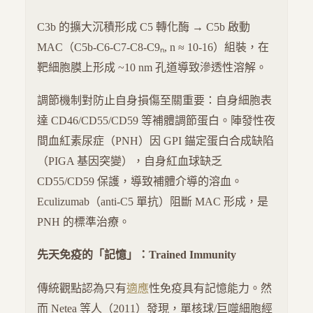
C3b 的擴大沉積形成 C5 轉化酶 → C5b 啟動
MAC（C5b-C6-C7-C8-C9ₙ, n ≈ 10-16）組裝，在
靶細胞膜上形成 ~10 nm 孔道導致滲透性溶解。
調節機制對防止自身損傷至關重要：自身細胞表
達 CD46/CD55/CD59 等補體調節蛋白。陣發性夜
間血紅素尿症（PNH）因 GPI 錨定蛋白合成缺陷
（PIGA 基因突變），自身紅血球缺乏
CD55/CD59 保護，導致補體介導的溶血。
Eculizumab（anti-C5 單抗）阻斷 MAC 形成，是
PNH 的標準治療。
先天免疫的「記憶」：Trained Immunity
傳統觀點認為只有
適應
性免疫具有記憶能力。然
而 Netea 等人（2011）發現，單核球/巨噬細胞經