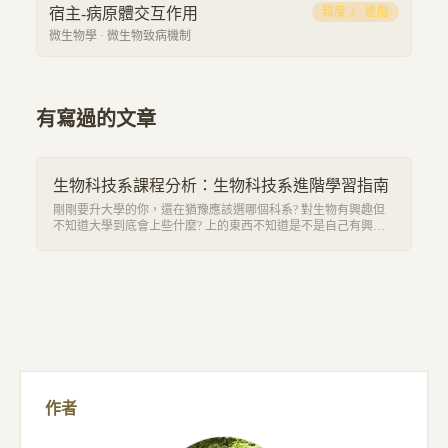
宿主-病原體交互作用
難度
3
·
進階
微生物學
·
微生物致病機制
有寫過的文章
生物科技系課程分析：生物科技系進階學習指南
剛剛要升大學的你，還在猶豫應該選哪個科系? 對生物有興趣但
不知道大學到底會上些什麼? 上的東西不知道是不是自己有興趣
的嗎? 上一篇以生物科技系課程基礎學科進行介紹生物、化學、
物理、程式等一些相關的基礎課程內容及應用。 本篇則會以基礎
學科的先備知識介紹進階學科有哪些，結合哪些基礎學科的內
容，以及可以解決什麼問題為導向。想了解的話就繼續看下去吧!
也可以訂閱免費電子報接收最新資訊喔!
作者