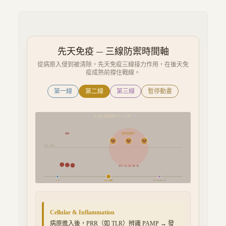
先天免疫 — 三線防禦時間軸
從病原入侵到被清除，先天免疫三線接力作用，在後天免
疫成熟前撐住戰線。
第一線
第二線
第三線
暫停動畫
第二線：細胞與發炎
（
0-12 小時
）
嗜中性球趕到！
病原
表皮 / 黏膜
發炎：紅、熱、腫、痛
0 秒
0-12 小時
數分鐘-數小時
Cellular & Inflammation
病原進入後，PRR（如 TLR）辨識 PAMP → 發