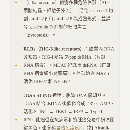
（inflammasome）偵測多種危險信號（ATP、
尿酸結晶、鉀離子外流），活化 caspase-1 切
割 pro-IL-1β 和 pro-IL-18 為成熟形式，並誘
發 gasdermin D 介導的細胞焦亡
（pyroptosis）。
RLRs（RIG-I-like receptors）
：胞質內 RNA
感知器。RIG-I 辨識 5'-ppp dsRNA（負鏈
RNA 病毒），MDA5 辨識長 dsRNA（正鏈
RNA 病毒如小兒麻痺）。信號透過 MAVS
活化 IRF3/7 和 NF-κB。
cGAS-STING 途徑
：胞質 DNA 感知器。
cGAS 結合 dsDNA 後催化合成 2'3'-cGAMP，
活化 STING → TBK1 → IRF3 → Type I
IFN。此途徑在抗病毒和抗腫瘤免疫中扮演關
鍵角色，也參與
自體免疫疾病
（如 Aicardi-