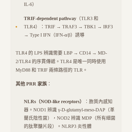
IL-6）
TRIF-dependent pathway
（TLR3 和
TLR4）：TRIF → TRAF3 → TBK1 → IRF3
→ Type I IFN（IFN-α/β）誘導
TLR4 的 LPS 辨識需要 LBP → CD14 → MD-
2/TLR4 的序貫傳遞。TLR4 是唯一同時使用
MyD88 和 TRIF 兩條路徑的 TLR。
其他 PRR 家族
：
NLRs（NOD-like receptors）
：胞質內感知
器。NOD1 辨識 γ-D-glutamyl-meso-DAP（革
蘭氏陰性菌），NOD2 辨識 MDP（所有細菌
的肽聚醣片段）。NLRP3 炎性體