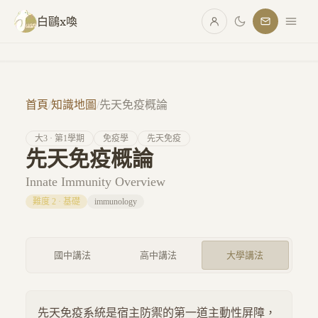
跳至主要內容
白鷗x喚
首頁
/
知識地圖
/
先天免疫概論
大
3
· 第
1
學期
免疫學
先天免疫
先天免疫概論
Innate Immunity Overview
難度
2
·
基礎
immunology
國中講法
高中講法
大學講法
先天免疫系統是宿主防禦的第一道主動性屏障，