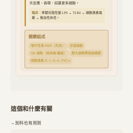
炎反應、吞噬、招募更多細胞。
臨床：
革蘭氏陰性菌 LPS → TLR4 → 細胞激素風
暴 → 敗血性休克。
關鍵組成
嗜中性球 PMN（先到）
巨噬細胞
NK 細胞（殺病毒/腫瘤）
肥大細胞釋放組織胺
細胞激素 IL-1, IL-6, TNF-α
這個和什麼有關
↔
別科也有用到