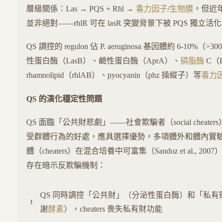
層級關係：Las → PQS + Rhl →
毒力因子
/
生物膜
。但近
並非絕對——rhlR 可在 lasR 突變背景下被 PQS 獨立活
QS 調控的 regulon 佔 P. aeruginosa 基因體約 6-10%
性蛋白酶（LasB）、鹼性蛋白酶（AprA）、
磷脂酶
C（P
rhamnolipid（rhlAB）、pyocyanin（phz 操縱子）等
毒力
QS 的演化穩定性問題
QS 面臨「公共財悲劇」——社會欺騙者（social cheater
受群體行為的好處，應具選擇優勢。多項體外和體內實驗證實
體（cheaters）在混合培養中可富集（Sandoz et al., 200
存在暗示反欺騙機制：
QS 同時調控「公共財」（分泌性蛋白酶）和「私有
謝
酵素
），cheaters 喪失私有財功能