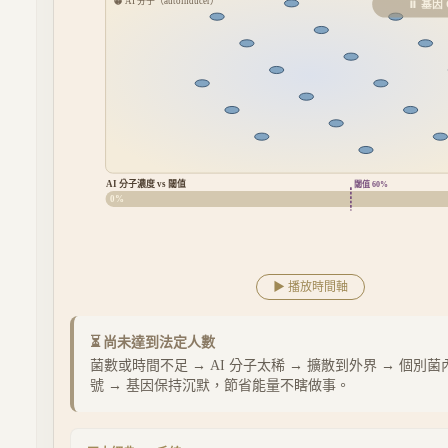
🟠 AI 分子（autoinducer）
⏸ 基因 
AI 分子濃度 vs 閾值
閾值
60
%
0
%
▶ 播放時間軸
⏳ 尚未達到法定人數
菌數或時間不足 → AI 分子太稀 → 擴散到外界 → 個別
號 → 基因保持沉默，節省能量不瞎做事。