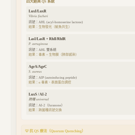
四大經典 QS 系統
LuxI/LuxR
Vibrio fischeri
訊號：
AHL (acyl-homoserine lactone)
結果：
生物發光（魷魚共生）
LasI/LasR + RhlI/RhlR
P. aeruginosa
訊號：
AHL 雙系統
結果：
毒素 + 生物膜（肺部感染）
AgrA/AgrC
S. aureus
訊號：
AIP (autoinducing peptide)
結果：
α 毒素、表面蛋白調控
LuxS / AI-2
跨種 universal
訊號：
AI-2（furanone）
結果：
跨菌種訊號交換
💡 抗 QS 療法（Quorum Quenching）