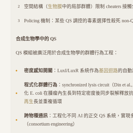
空間結構（
生物膜
中的局部群體）限制 cheaters 接
Policing 機制：某些 QS 調控的毒素選擇性殺死 non-
合成生物學中的 QS
QS 模組被廣泛用於合成生物學的群體行為工程：
密度感知開關
：LuxI/LuxR 系統作為
基因迴路
的自動
程式化群體行為
：synchronized lysis circuit（Din e
化 E. coli 在腫瘤內生長到特定密度後同步裂解釋
再生
長並重複循環
跨物種通訊
：工程化不同 AI 的正交 QS 系統，實
（consortium engineering）