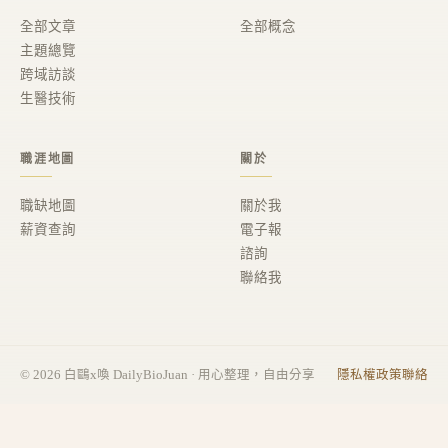
全部文章
全部概念
主題總覽
跨域訪談
生醫技術
職涯地圖
關於
職缺地圖
關於我
薪資查詢
電子報
諮詢
聯絡我
©
2026
白鷗x喚 DailyBioJuan · 用心整理，自由分享
隱私權政策
聯絡