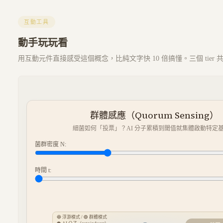
互動工具
動手玩玩看
用互動元件直接感受這個概念，比純文字快 10 倍搞懂。三個 tier
群體感應（Quorum Sensing）
細菌如何「投票」？AI 分子累積到閾值就集體啟動特定
菌群密度 N:
時間 t:
🔵 浮游模式 / 🟢 群體模式