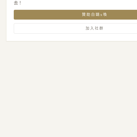
去！
贊助白鷗x喚
加入社群