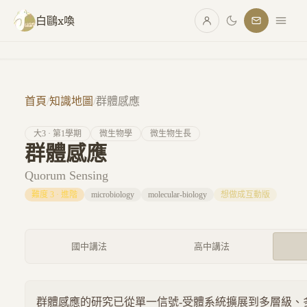
跳至主要內容
白鷗x喚
首頁
/
知識地圖
/
群體感應
大
3
· 第
1
學期
微生物學
微生物生長
群體感應
Quorum Sensing
難度
3
·
進階
microbiology
molecular-biology
想做成互動版
國中講法
高中講法
群體感應的研究已從單一信號-受體系統擴展到多層級、