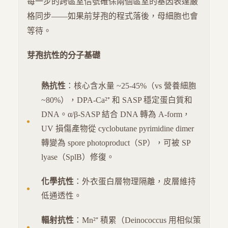
每一步的跨區室信號確保兩個區室的基因表達嚴
格同步——如果前芽孢的程式落後，母細胞也會
等待。
芽孢抗性的分子基礎
熱抗性
：核心含水量 ~25-45%（vs 營養細胞
~80%），DPA-Ca²⁺ 和 SASP 穩定蛋白質和
DNA。α/β-SASP 結合 DNA 轉為 A-form，
UV 損傷產物從 cyclobutane pyrimidine dimer
轉變為 spore photoproduct（SP），可被 SP
lyase（SplB）修復。
化學抗性
：外衣蛋白層物理隔離，皮層維持
低通透性。
輻射抗性
：Mn²⁺ 積累（Deinococcus 用相似策