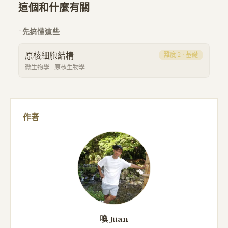
這個和什麼有關
↑
先搞懂這些
原核細胞結構
難度
2
·
基礎
微生物學
·
原核生物學
作者
喚 Juan