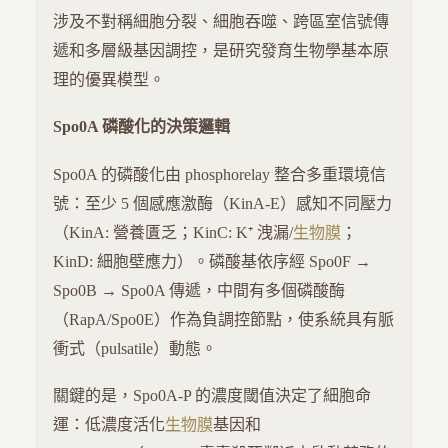
涉及不對稱細胞分裂、細胞吞噬、跨區室信號傳
遞和多層級基因調控，是研究發育生物學基本原
理的優異模型。
Spo0A 磷酸化的決策邏輯
Spo0A 的磷酸化由 phosphorelay 整合多重環境信
號：至少 5 個感應激酶（KinA-E）感知不同壓力
（KinA: 營養匱乏；KinC: K⁺ 洩漏/
生物膜
；
KinD: 細胞壁應力）。磷酸基依序經 Spo0F →
Spo0B → Spo0A 傳遞，中間有多個磷酸酶
（RapA/Spo0E）作為負調控節點，使系統具有脈
衝式（pulsatile）動態。
關鍵的是，Spo0A-P 的濃度閾值決定了細胞命
運：低濃度活化
生物膜
基因和