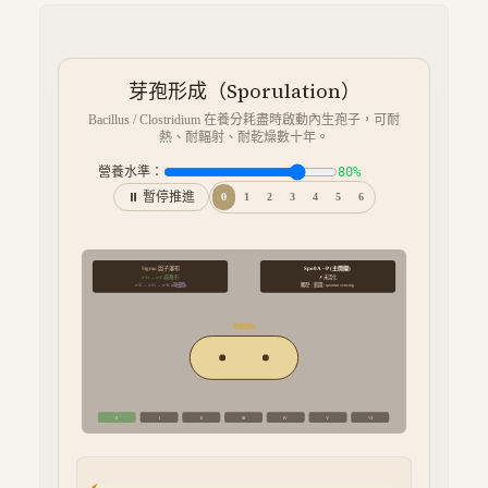
芽孢形成（Sporulation）
Bacillus / Clostridium 在養分耗盡時啟動內生孢子，可耐
熱、耐輻射、耐乾燥數十年。
營養水準：
80
%
⏸ 暫停推進
0
1
2
3
4
5
6
Sigma 因子瀑布
Spo0A ~P (主開關)
σ^H → σ^F (前孢子)
✗ 未活化
σ^E → σ^G → σ^K (母細胞)
觸發：飢餓 / quorum sensing
營養細胞
0
I
II
III
IV
V
VI