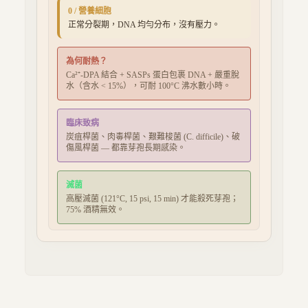
0 / 營養細胞
正常分裂期，DNA 均勻分布，沒有壓力。
為何耐熱？
Ca²⁺-DPA 結合 + SASPs 蛋白包裹 DNA + 嚴重脫
水（含水 < 15%），可耐 100°C 沸水數小時。
臨床致病
炭疽桿菌、肉毒桿菌、艱難梭菌 (C. difficile)、破
傷風桿菌 — 都靠芽孢長期感染。
滅菌
高壓滅菌 (121°C, 15 psi, 15 min) 才能殺死芽孢；
75% 酒精無效。