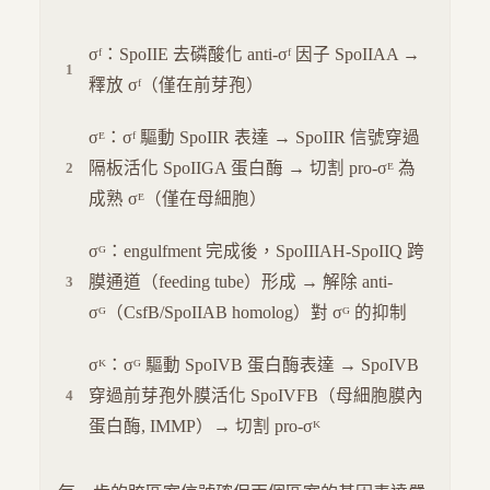
σᶠ：SpoIIE 去磷酸化 anti-σᶠ 因子 SpoIIAA →
釋放 σᶠ（僅在前芽孢）
σᴱ：σᶠ 驅動 SpoIIR 表達 → SpoIIR 信號穿過
隔板活化 SpoIIGA 蛋白酶 → 切割 pro-σᴱ 為
成熟 σᴱ（僅在母細胞）
σᴳ：engulfment 完成後，SpoIIIAH-SpoIIQ 跨
膜通道（feeding tube）形成 → 解除 anti-
σᴳ（CsfB/SpoIIAB homolog）對 σᴳ 的抑制
σᴷ：σᴳ 驅動 SpoIVB 蛋白酶表達 → SpoIVB
穿過前芽孢外膜活化 SpoIVFB（母細胞膜內
蛋白酶, IMMP）→ 切割 pro-σᴷ