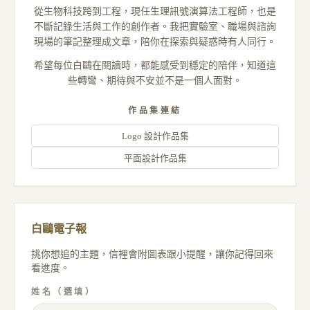
從生物科技跨到工程，現任生理訊號演算法工程師，也是
不斷記錄生活與工作的創作者。我把實驗室、職場與諮詢
現場的筆記整理成文章，陪你在探索與疑惑時有人同行。
希望每位白鷗在閱讀時，都能感受到穩定的陪伴，知道這
些轉彎、期待與不安並不是一個人面對。
作品集連結
Logo 設計作品集
平面設計作品集
白鷗電子報
挑你想追的主題，信裡會附圖表跟小提醒，讓你記得回來
看進度。
姓名（選填）