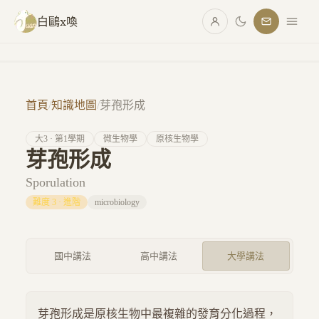
跳至主要內容
白鷗x喚
首頁
/
知識地圖
/
芽孢形成
大
3
· 第
1
學期
微生物學
原核生物學
芽孢形成
Sporulation
難度
3
·
進階
microbiology
國中講法
高中講法
大學講法
芽孢形成是原核生物中最複雜的發育分化過程，