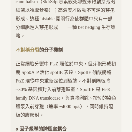
cannibalism（Skf/Sdp 毒素殺死鄰近未啟動芽孢的
細菌以獲取營養）；高濃度才啟動不可逆的芽孢
形成。這種 bistable 開關行為使群體中只有一部
分細胞進入芽孢形成——一種 bet-hedging 生存策
略。
不對稱分裂
的分子機制
正常細胞分裂中 FtsZ 環位於中央，但芽孢形成初
期 Spo0A-P 活化 spoIIE 表達，SpoIIE 磷酸酶將
FtsZ 環從中央重新定位到極端。不對稱隔板將
~30% 基因體封入前芽孢區室。SpoIIIE 是 FtsK-
family DNA translocase，負責將剩餘 ~70% 的染色
體泵入前芽孢（速率 ~4000 bp/s），同時維持隔
板的膜密封。
σ 因子級聯的跨區室耦合