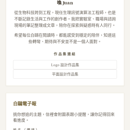
喚 Juan
從生物科技跨到工程，現任生理訊號演算法工程師，也是
不斷記錄生活與工作的創作者。我把實驗室、職場與諮詢
現場的筆記整理成文章，陪你在探索與疑惑時有人同行。
希望每位白鷗在閱讀時，都能感受到穩定的陪伴，知道這
些轉彎、期待與不安並不是一個人面對。
作品集連結
Logo 設計作品集
平面設計作品集
白鷗電子報
挑你想追的主題，信裡會附圖表跟小提醒，讓你記得回來
看進度。