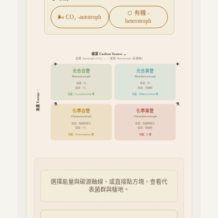
🍞 有機 -
🌬️ CO₂ -autotroph
heterotroph
碳源 Carbon Source →
自營 Autotroph (CO₂) ←→ 異營 Heterotroph (有機物)
☀️
☀️
光合自營
光合異營
Photoautotroph
Photoheterotroph
能量：
光
能量：
光
碳源：
碳源：
有機物
CO₂
能量 Energy ↑
代表：
等
代表：
等
Cyanobacteria
Heliobacterium
⚗️
⚗️
化學自營
化學異營
Chemoautotroph
Chemoheterotroph
能量：
無機物氧化
能量：
無機物氧化
碳源：
碳源：
有機物
CO₂
代表：
等
代表：
等
Nitrosomonas
E.
選擇能量與碳源軸線、或直接點方塊，查看代
表菌群與棲地。