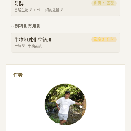
發酵
難度
2
·
基礎
普通生物學（上）
·
細胞能量學
↔
別科也有用到
生物地球化學循環
難度
3
·
進階
生態學
·
生態系統
作者