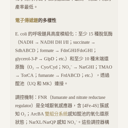
產率最低。
電子傳遞鏈
的多樣性
E. coli 的呼吸鏈具高度模組化：至少 15 種脫氫酶
（NADH → NADH DH I/II；succinate →
SdhABCD；formate → FdnGHI/FdoGHI；
glycerol-3-P → GlpD；etc.）和至少 10 種末端還
原酶（O₂ → Cyo/Cyd；NO₃⁻ → NarGHI；TMAO
→ TorCA；fumarate → FrdABCD；etc.），透過
醌池（UQ 和 MK）連接。
調控機制：FNR（fumarate and nitrate reductase
regulator）是全域厭氧感應器，含 [4Fe-4S] 簇感
知 O₂；ArcBA
雙組分系統
感知醌池的氧化還原
狀態；NarXL/NarQP 感知 NO₃⁻。這些調控器構