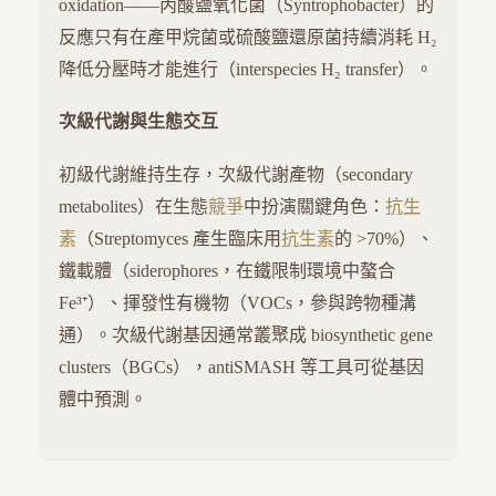
oxidation——丙酸鹽氧化菌（Syntrophobacter）的
反應只有在產甲烷菌或硫酸鹽還原菌持續消耗 H₂
降低分壓時才能進行（interspecies H₂ transfer）。
次級代謝與生態交互
初級代謝維持生存，次級代謝產物（secondary
metabolites）在生態
競爭
中扮演關鍵角色：
抗生
素
（Streptomyces 產生臨床用
抗生素
的 >70%）、
鐵載體（siderophores，在鐵限制環境中螯合
Fe³⁺）、揮發性有機物（VOCs，參與跨物種溝
通）。次級代謝基因通常叢聚成 biosynthetic gene
clusters（BGCs），antiSMASH 等工具可從基因
體中預測。