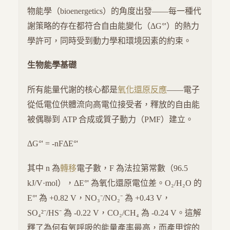
物能學（bioenergetics）的角度出發——每一種代
謝策略的存在都符合自由能變化（ΔG°'）的熱力
學許可，同時受到動力學和環境因素的約束。
生物能學基礎
所有能量代謝的核心都是
氧化還原反應
——電子
從低電位供體流向高電位接受者，釋放的自由能
被偶聯到 ATP 合成或質子動力（PMF）建立。
ΔG°' = -nFΔE°'
其中 n 為
轉移
電子數，F 為法拉第常數（96.5
kJ/V·mol），ΔE°' 為氧化還原電位差。O₂/H₂O 的
E°' 為 +0.82 V，NO₃⁻/NO₂⁻ 為 +0.43 V，
SO₄²⁻/HS⁻ 為 -0.22 V，CO₂/CH₄ 為 -0.24 V。這解
釋了為何有氧呼吸的能量產率最高，而產甲烷的