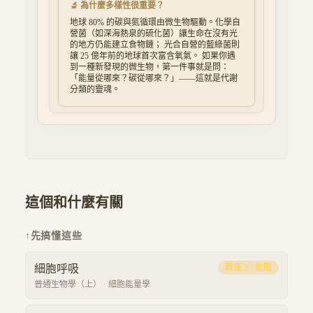
🔬 為什麼多樣性很重要？
地球 80% 的碳與氮循環由微生物驅動。化學自
營菌（如深海熱泉的硫化菌）讓生命在沒有光
的地方仍能建立食物鏈； 光合自營的藍綠菌則
讓 25 億年前的地球首次富含氧氣。 如果你遇
到一種新發現的微生物，第一件事就是問：
「能量從哪來？碳從哪來？」——這就是代謝
分類的靈魂。
這個和什麼有關
↑
先搞懂這些
細胞呼吸
難度
3
·
進階
普通生物學（上）
·
細胞能量學