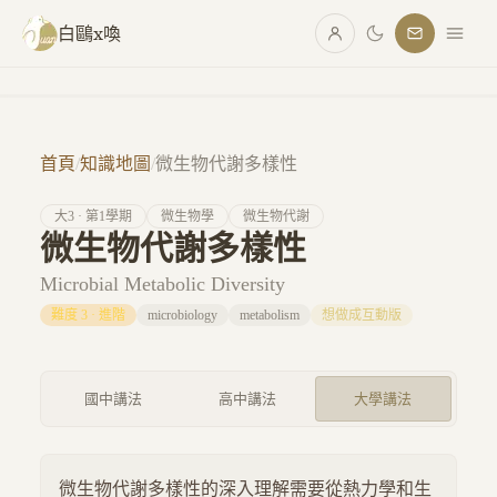
跳至主要內容
白鷗x喚
首頁
/
知識地圖
/
微生物代謝多樣性
大
3
· 第
1
學期
微生物學
微生物代謝
微生物代謝多樣性
Microbial Metabolic Diversity
難度
3
·
進階
microbiology
metabolism
想做成互動版
國中講法
高中講法
大學講法
微生物代謝多樣性的深入理解需要從熱力學和生