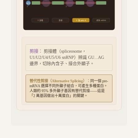
E1
E2
E3
E4
m7G
5'
3'
5' 加帽
剪接
3' 加 poly-A
成熟 mRNA
3' 加 poly-A
：
辨識 AAUAAA 訊號後切
斷，Poly-A 聚合酶加上 ~200 個 A，增加
穩定性與輸出效率。
替代性剪接（Alternative Splicing）：
同一個 pre-
mRNA 選擇不同外顯子組合，可產生多種蛋白。
人類約 95% 多外顯子基因有替代剪接——這是
「2 萬基因做出十萬蛋白」的關鍵。