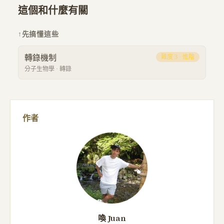
這個和什麼有關
↑
先搞懂這些
轉錄機制
難度
3
·
進階
分子生物學
·
轉錄
作者
喚 Juan