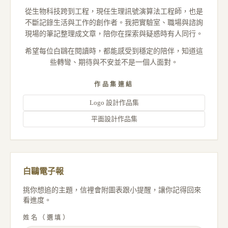
從生物科技跨到工程，現任生理訊號演算法工程師，也是
不斷記錄生活與工作的創作者。我把實驗室、職場與諮詢
現場的筆記整理成文章，陪你在探索與疑惑時有人同行。
希望每位白鷗在閱讀時，都能感受到穩定的陪伴，知道這
些轉彎、期待與不安並不是一個人面對。
作品集連結
Logo 設計作品集
平面設計作品集
白鷗電子報
挑你想追的主題，信裡會附圖表跟小提醒，讓你記得回來
看進度。
姓名（選填）