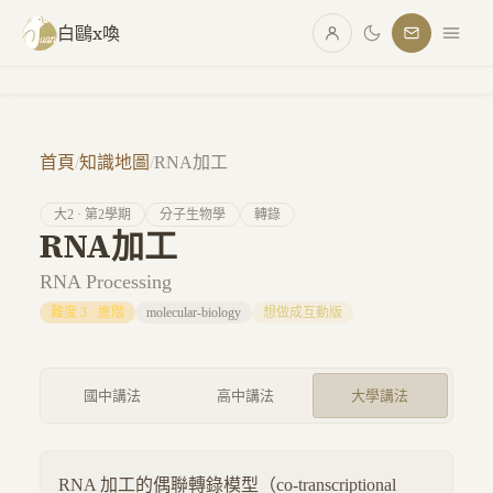
跳至主要內容
白鷗x喚
首頁
/
知識地圖
/
RNA加工
大
2
· 第
2
學期
分子生物學
轉錄
RNA加工
RNA Processing
難度
3
·
進階
molecular-biology
想做成互動版
國中講法
高中講法
大學講法
RNA 加工的偶聯轉錄模型（co-transcriptional