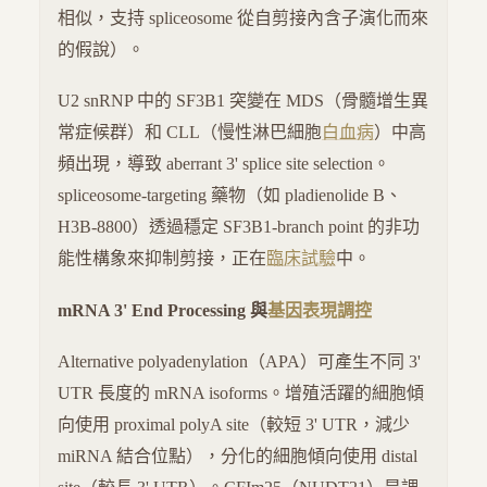
相似，支持 spliceosome 從自剪接內含子演化而來
的假說）。
U2 snRNP 中的 SF3B1 突變在 MDS（骨髓增生異
常症候群）和 CLL（慢性淋巴細胞
白血病
）中高
頻出現，導致 aberrant 3' splice site selection。
spliceosome-targeting 藥物（如 pladienolide B、
H3B-8800）透過穩定 SF3B1-branch point 的非功
能性構象來抑制剪接，正在
臨床試驗
中。
mRNA 3' End Processing 與
基因表現調控
Alternative polyadenylation（APA）可產生不同 3'
UTR 長度的 mRNA isoforms。增殖活躍的細胞傾
向使用 proximal polyA site（較短 3' UTR，減少
miRNA 結合位點），分化的細胞傾向使用 distal