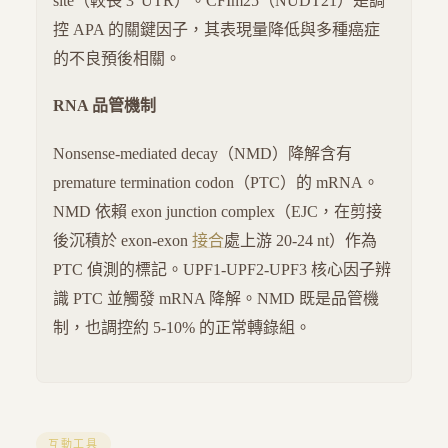
site（較長 3' UTR）。CFIm25（NUDT21）是調
控 APA 的關鍵因子，其表現量降低與多種癌症
的不良預後相關。
RNA 品管機制
Nonsense-mediated decay（NMD）降解含有
premature termination codon（PTC）的 mRNA。
NMD 依賴 exon junction complex（EJC，在剪接
後沉積於 exon-exon
接合
處上游 20-24 nt）作為
PTC 偵測的標記。UPF1-UPF2-UPF3 核心因子辨
識 PTC 並觸發 mRNA 降解。NMD 既是品管機
制，也調控約 5-10% 的正常轉錄組。
互動工具