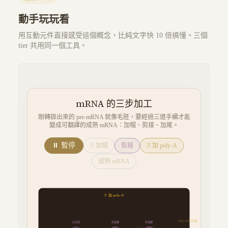
動手玩玩看
用互動元件直接感受這個概念，比純文字快 10 倍搞懂。三個
tier 共用同一個工具。
mRNA 的三步加工
剛轉錄出來的 pre-mRNA 就像毛胚，要經過三道手續才能
變成可翻譯的成熟 mRNA：加帽、剪接、加尾。
⏸ 暫停
5' 加帽
剪接
3' 加 poly-A
成熟 mRNA
3' 加 poly-A
Poly-A 聚合酶
剪接體
剪接體
AAAA...(~200)
intron
intron
intron