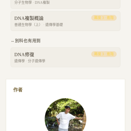
分子生物學
·
DNA複製
DNA複製概論
難度
3
·
進階
普通生物學（上）
·
遺傳學基礎
↔
別科也有用到
DNA修復
難度
3
·
進階
遺傳學
·
分子遺傳學
作者