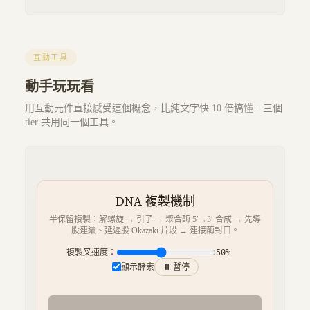
互動工具
動手玩玩看
用互動元件直接感受這個概念，比純文字快 10 倍搞懂。三個
tier 共用同一個工具。
DNA 複製機制
半保留複製：解螺旋 → 引子 → 聚合酶 5′→3′ 合成 → 先導
股連續、延遲股 Okazaki 片段 → 連接酶封口。
複製叉速度：
50
%
顯示酵素
⏸ 暫停