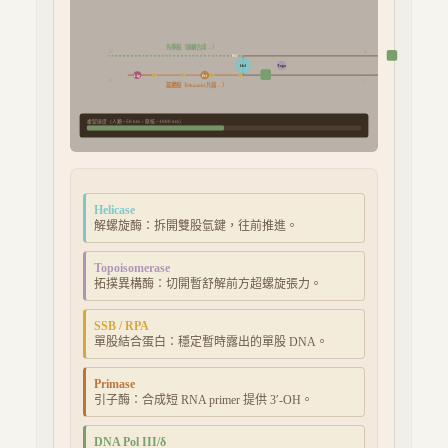
先導股（連續合成 →）
5′
3′
Pol
Hel
Topo
Lig
Pri
3′
5′
延遲股（Okazaki 片段 ←）
複製速度（人類 ~50 nt/s，原核 ~1000 nt/s）
Helicase
解螺旋酶：拆開雙股氫鍵，往前推進。
Topoisomerase
拓撲異構酶：切開暫舒解前方超螺旋張力。
SSB / RPA
單股結合蛋白：穩定暫時露出的單股 DNA。
Primase
引子酶：合成短 RNA primer 提供 3′-OH。
DNA Pol III/δ