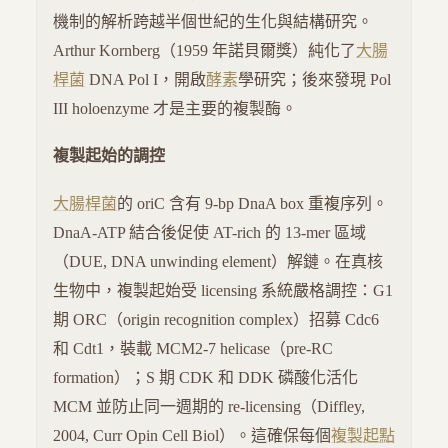
機制的解析跨越半個世紀的生化與結構研究。
Arthur Kornberg（1959 年諾貝爾獎）純化了
大腸
桿菌
DNA Pol I，開啟
酵素
學研究；後來發現 Pol
III holoenzyme 才是主要的複製酶。
複製起始的調控
大腸桿菌
的 oriC 含有 9-bp DnaA box 重複序列。
DnaA-ATP 結合後促使 AT-rich 的 13-mer 區域
（DUE, DNA unwinding element）解鏈。在真核
生物中，複製起始受 licensing 系統嚴格調控：G1
期 ORC（origin recognition complex）招募 Cdc6
和 Cdt1，裝載 MCM2-7 helicase（pre-RC
formation）；S 期 CDK 和 DDK 磷酸化活化
MCM 並防止同一週期的 re-licensing（Diffley,
2004, Curr Opin Cell Biol）。這確保每個
複製起點