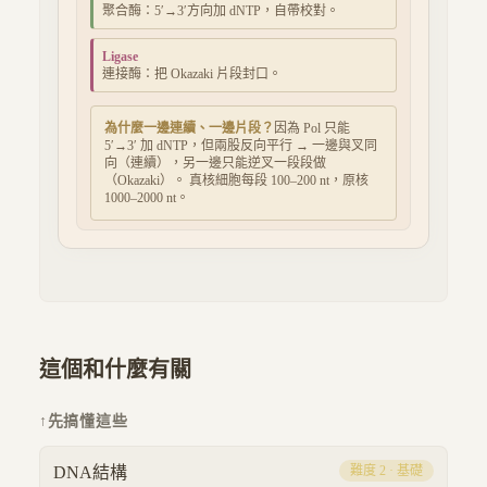
聚合酶：5′→3′方向加 dNTP，自帶校對。
Ligase
連接酶：把 Okazaki 片段封口。
為什麼一邊連續、一邊片段？
因為 Pol 只能
5′→3′ 加 dNTP，但兩股反向平行 → 一邊與叉同
向（連續），另一邊只能逆叉一段段做
（Okazaki）。 真核細胞每段 100–200 nt，原核
1000–2000 nt。
這個和什麼有關
↑
先搞懂這些
DNA結構
難度
2
·
基礎