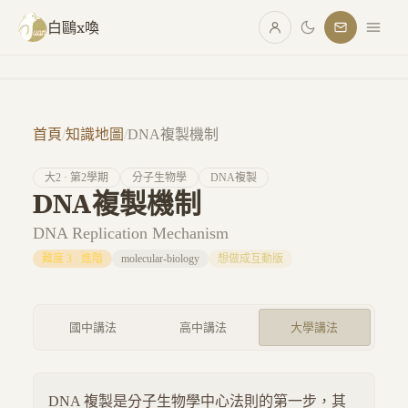
跳至主要內容
白鷗x喚
首頁
/
知識地圖
/
DNA複製機制
大
2
· 第
2
學期
分子生物學
DNA複製
DNA複製機制
DNA Replication Mechanism
難度
3
·
進階
molecular-biology
想做成互動版
國中講法
高中講法
大學講法
DNA 複製是分子生物學中心法則的第一步，其