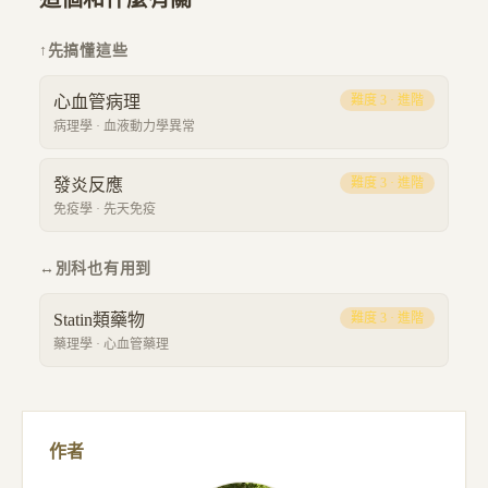
↑
先搞懂這些
心血管病理
難度
3
·
進階
病理學
·
血液動力學異常
發炎反應
難度
3
·
進階
免疫學
·
先天免疫
↔
別科也有用到
Statin類藥物
難度
3
·
進階
藥理學
·
心血管藥理
作者