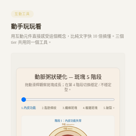
互動工具
動手玩玩看
用互動元件直接感受這個概念，比純文字快 10 倍搞懂。三個
tier 共用同一個工具。
動脈粥狀硬化 — 斑塊 5 階段
拖動滑桿觀察斑塊成長；在第 4 階段切換穩定 / 不穩定
型。
1
.
內皮功能
2
.
脂肪條紋
3
.
纖維斑塊
4
.
複雜斑塊
5
.
破裂 +
階段
內皮功能失常
1
：
外膜 Adventitia
中膜 Media