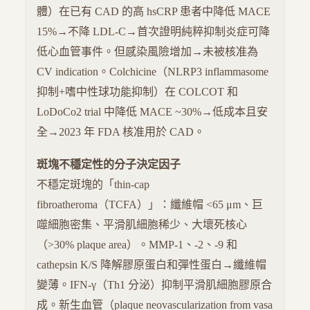
體）在已有 CAD 的高 hsCRP 患者中降低 MACE
15%→不降 LDL-C→首次證明純粹抑制炎症可降
低心血管事件。但感染風險增加→未被核准為
CV indication。Colchicine（NLRP3 inflammasome
抑制+嗜中性球功能抑制）在 COLCOT 和
LoDoCo2 trial 中降低 MACE ~30%→低成本且安
全→2023 年 FDA 核准用於 CAD。
斑塊不穩定性的分子決定因子
不穩定斑塊的「thin-cap
fibroatheroma（TCFA）」：纖維帽 <65 μm、巨
噬細胞密集、平滑肌細胞稀少、大壞死核心
（>30% plaque area）。MMP-1、-2、-9 和
cathepsin K/S 降解膠原蛋白和彈性蛋白→纖維帽
變薄。IFN-γ（Th1 分泌）抑制平滑肌細胞膠原合
成。新生血管（plaque neovascularization from vasa