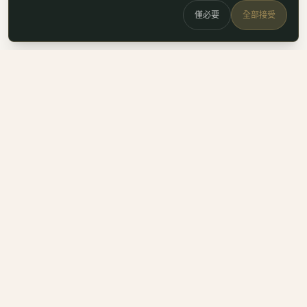
僅必要
全部接受
白鷗
x
喚
DailyBioJuan — Juan's field notes
我是 Juan。這裡是我寫的生醫職涯筆記、整理的生科概念，跟
一些自己當時很想要但找不到的工具。
Instagram
LinkedIn
Email