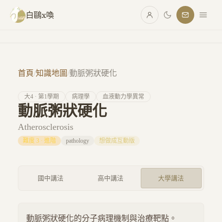
跳至主要內容
白鷗x喚
首頁
/
知識地圖
/
動脈粥狀硬化
大
4
· 第
1
學期
病理學
血液動力學異常
動脈粥狀硬化
Atherosclerosis
難度
3
·
進階
pathology
想做成互動版
國中講法
高中講法
大學講法
動脈粥狀硬化的分子病理機制與治療靶點。