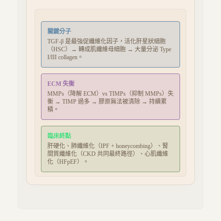
關鍵分子
TGF-β 是最強促纖維化因子，活化肝星狀細胞
（HSC）→ 轉成肌纖維母細胞 → 大量分泌 Type
I/III collagen。
ECM 失衡
MMPs（降解 ECM）vs TIMPs（抑制 MMPs）失
衡 → TIMP 過多 → 膠原無法被清除 → 持續累
積。
臨床終點
肝硬化、肺纖維化（IPF + honeycombing）、腎
間質纖維化（CKD 共同最終路徑）、心肌纖維
化（HFpEF）。