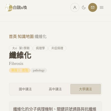
跳至主要內容
白鷗x喚
首頁
/
知識地圖
/
纖維化
大
4
· 第
1
學期
病理學
炎症病理
纖維化
Fibrosis
難度
3
·
進階
pathology
國中講法
高中講法
大學講法
纖維化的分子病理機制、關鍵訊號通路與抗纖維