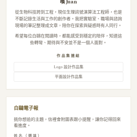
喚 Juan
從生物科技跨到工程，現任生理訊號演算法工程師，也是
不斷記錄生活與工作的創作者。我把實驗室、職場與諮詢
現場的筆記整理成文章，陪你在探索與疑惑時有人同行。
希望每位白鷗在閱讀時，都能感受到穩定的陪伴，知道這
些轉彎、期待與不安並不是一個人面對。
作品集連結
Logo 設計作品集
平面設計作品集
白鷗電子報
挑你想追的主題，信裡會附圖表跟小提醒，讓你記得回來
看進度。
姓名（選填）