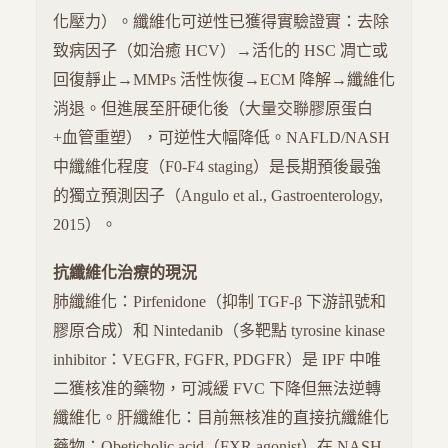
化壓力）。纖維化可逆性已獲得實驗證實：去除
致病因子（如治癒 HCV）→活化的 HSC 凋亡或
回復靜止→MMPs 活性恢復→ECM 降解→纖維化
消退。但進展至肝硬化後（大量交聯膠原蛋白
+血管重塑），可逆性大幅降低。NAFLD/NASH
中纖維化程度（F0-F4 staging）是長期預後最強
的獨立預測因子（Angulo et al., Gastroenterology,
2015）。
抗纖維化治療的現況
肺纖維化：Pirfenidone（抑制 TGF-β 下游訊號和
膠原合成）和 Nintedanib（多靶點 tyrosine kinase
inhibitor：VEGFR, FGFR, PDGFR）是 IPF 中唯
二獲核准的藥物，可減緩 FVC 下降但無法逆轉
纖維化。肝纖維化：目前無核准的直接抗纖維化
藥物；Obeticholic acid（FXR agonist）在 NASH