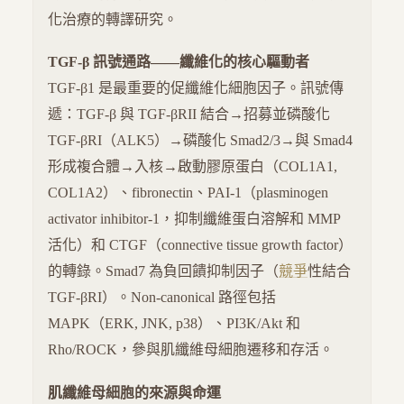
化治療的轉譯研究。
TGF-β 訊號通路——纖維化的核心驅動者
TGF-β1 是最重要的促纖維化細胞因子。訊號傳
遞：TGF-β 與 TGF-βRII 結合→招募並磷酸化
TGF-βRI（ALK5）→磷酸化 Smad2/3→與 Smad4
形成複合體→入核→啟動膠原蛋白（COL1A1,
COL1A2）、fibronectin、PAI-1（plasminogen
activator inhibitor-1，抑制纖維蛋白溶解和 MMP
活化）和 CTGF（connective tissue growth factor）
的轉錄。Smad7 為負回饋抑制因子（
競爭
性結合
TGF-βRI）。Non-canonical 路徑包括
MAPK（ERK, JNK, p38）、PI3K/Akt 和
Rho/ROCK，參與肌纖維母細胞遷移和存活。
肌纖維母細胞的來源與命運