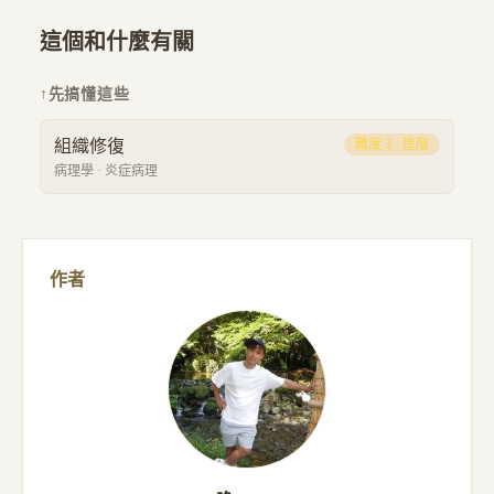
這個和什麼有關
↑
先搞懂這些
組織修復
難度
3
·
進階
病理學
·
炎症病理
作者