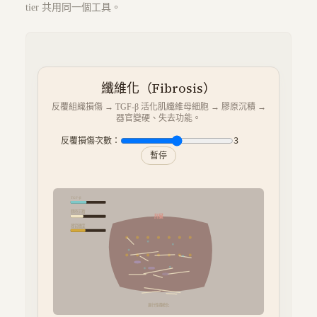
tier 共用同一個工具。
纖維化（Fibrosis）
反覆組織損傷 → TGF-β 活化肌纖維母細胞 → 膠原沉積 →
器官變硬、失去功能。
反覆損傷次數：
3
暫停
TGF-β
膠原沉積
肝臟
器官硬度
進行性纖維化