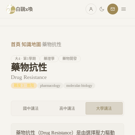
跳至主要內容
白鷗x喚
首頁
/
知識地圖
/
藥物抗性
大
4
· 第
1
學期
藥理學
藥物開發
藥物抗性
Drug Resistance
難度
3
·
進階
pharmacology
molecular-biology
國中講法
高中講法
大學講法
藥物抗性（Drug Resistance）是由選擇壓力驅動