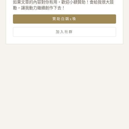
如果文章的內容對你有用，歡迎小額贊助！會給我很大鼓
勵，讓我動力繼續創作下去！
贊助白鷗x喚
加入社群