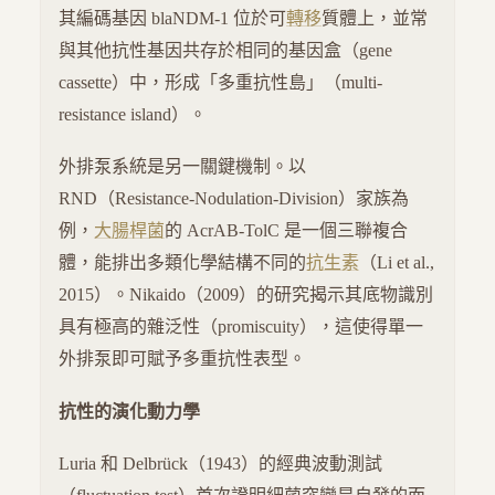
其編碼基因 blaNDM-1 位於可
轉移
質體上，並常
與其他抗性基因共存於相同的基因盒（gene
cassette）中，形成「多重抗性島」（multi-
resistance island）。
外排泵系統是另一關鍵機制。以
RND（Resistance-Nodulation-Division）家族為
例，
大腸桿菌
的 AcrAB-TolC 是一個三聯複合
體，能排出多類化學結構不同的
抗生素
（Li et al.,
2015）。Nikaido（2009）的研究揭示其底物識別
具有極高的雜泛性（promiscuity），這使得單一
外排泵即可賦予多重抗性表型。
抗性的演化動力學
Luria 和 Delbrück（1943）的經典波動測試