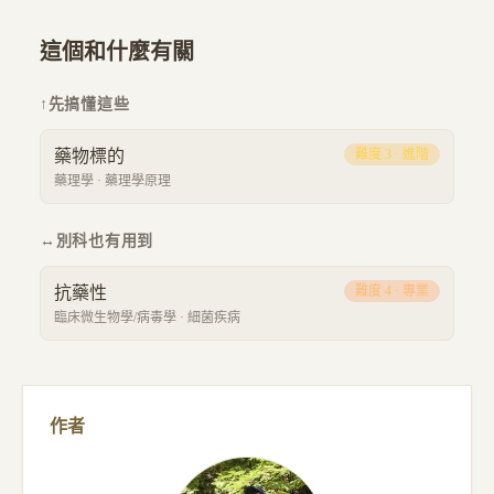
這個和什麼有關
↑
先搞懂這些
藥物標的
難度
3
·
進階
藥理學
·
藥理學原理
↔
別科也有用到
抗藥性
難度
4
·
專業
臨床微生物學/病毒學
·
細菌疾病
作者