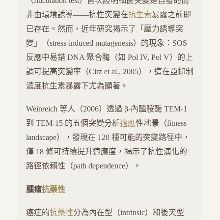
（fluctuation test）首次證明細菌突變是自發的而
非由環境誘導——抗性突變在
抗生素
暴露之前即
已存在。然而，近年研究揭示了「壓力誘導突
變」（stress-induced mutagenesis）的現象：SOS
反應中易錯 DNA 聚合酶（如 Pol IV, Pol V）的上
調可提高突變率（Cirz et al., 2005），這在亞抑制
濃度抗生素暴露下尤為顯著。
Weinreich 等人（2006）透過 β-內醯胺酶 TEM-1
到 TEM-15 的五個突變分析
適應
性地景（fitness
landscape），發現在 120 種可能的突變路徑中，
僅 18 條可持續提升適應度，揭示了抗性演化的
路徑依賴性（path dependence）。
腫瘤
抗藥性
癌症的
抗藥性
分為內在型（intrinsic）和後天型