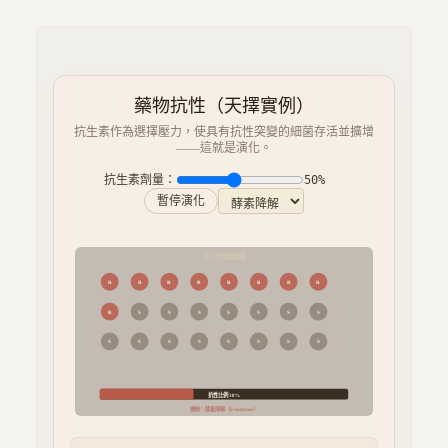
藥物抗性（天擇實例）
抗生素作為選擇壓力，使具有抗性突變的細菌存活並擴增
——這就是演化。
抗生素劑量：
50
%
暫停演化
第
代細菌族群
8
R
R
R
R
R
R
R
R
R
R
S
S
S
S
S
S
S
S
S
S
S
S
S
S
抗性比例
43
%
機制：
酵素降解
（
β-lactamase
）