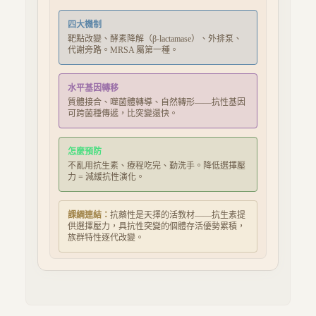
四大機制
靶點改變、酵素降解（β-lactamase）、外排泵、
代謝旁路。MRSA 屬第一種。
水平基因轉移
質體接合、噬菌體轉導、自然轉形——抗性基因
可跨菌種傳遞，比突變還快。
怎麼預防
不亂用抗生素、療程吃完、勤洗手。降低選擇壓
力 = 減緩抗性演化。
課綱連結：
抗藥性是天擇的活教材——抗生素提
供選擇壓力，具抗性突變的個體存活優勢累積，
族群特性逐代改變。