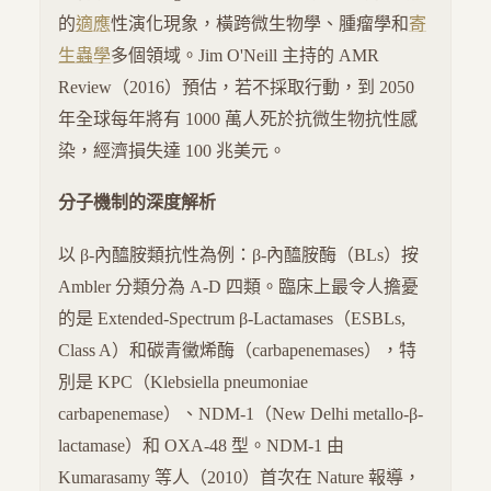
的
適應
性演化現象，橫跨微生物學、腫瘤學和
寄
生蟲學
多個領域。Jim O'Neill 主持的 AMR
Review（2016）預估，若不採取行動，到 2050
年全球每年將有 1000 萬人死於抗微生物抗性感
染，經濟損失達 100 兆美元。
分子機制的深度解析
以 β-內醯胺類抗性為例：β-內醯胺酶（BLs）按
Ambler 分類分為 A-D 四類。臨床上最令人擔憂
的是 Extended-Spectrum β-Lactamases（ESBLs,
Class A）和碳青黴烯酶（carbapenemases），特
別是 KPC（Klebsiella pneumoniae
carbapenemase）、NDM-1（New Delhi metallo-β-
lactamase）和 OXA-48 型。NDM-1 由
Kumarasamy 等人（2010）首次在 Nature 報導，