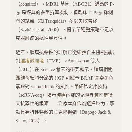
（acquired）。MDR1 基因（ABCB1）編碼的 P-
gp 是經典的多重抗藥機制，但臨床上 P-gp 抑制
劑的試驗（如 Tariquidar）多以失敗告終
（Szakács et al., 2006），提示單靶點策略不足以
克服腫瘤的抗性異質性。
近年，腫瘤抗藥性的理解已從細胞自主機制擴展
到
腫瘤微環境
（TME）。Straussman 等人
（2012）在 Science 發表的研究顯示，腫瘤相關
纖維母細胞分泌的 HGF 可賦予 BRAF 突變黑色
素瘤對 vemurafenib 的抗性。單細胞定序技術
（scRNA-seq）揭示腫瘤內部的克隆異質性是後
天抗藥性的根源——治療本身作為選擇壓力，驅
動具有抗性特徵的亞克隆擴張（Dagogo-Jack &
Shaw, 2018）。