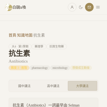
跳至主要內容
白鷗x喚
首頁
/
知識地圖
/
抗生素
大
4
· 第
1
學期
藥理學
抗微生物藥
抗生素
Antibiotics
難度
3
·
進階
pharmacology
microbiology
想做成互動版
國中講法
高中講法
大學講法
抗生素（Antibiotics）一詞最早由 Selman