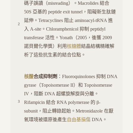
碼子誤讀（misreading）。Macrolides 結合
50S 亞基的 peptide exit tunnel，阻礙新生肽鏈
延伸。Tetracyclines 阻止 aminoacyl-tRNA 進
入 A-site。Chloramphenicol 抑制 peptidyl
transferase 活性。Yonath（2005，後獲 2009
諾貝爾化學獎）利用
核糖體
結晶結構精確解
析了這些抗生素的結合位點。
核酸
合成抑制劑
：Fluoroquinolones 抑制 DNA
gyrase（Topoisomerase II）和 Topoisomerase
IV，阻斷 DNA 超螺旋解旋與分離。
Rifampicin 結合 RNA polymerase 的 β-
subunit，阻止轉錄起始。Metronidazole 在厭
氧環境被還原後產生
自由基損傷
DNA。