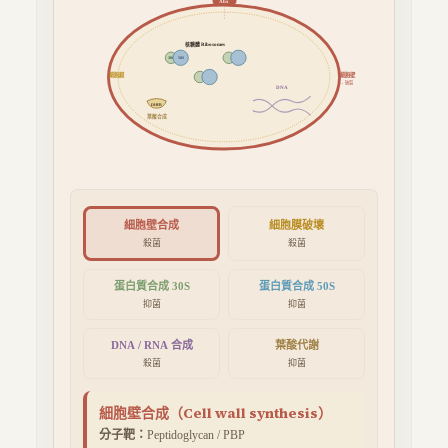
Abx
核糖體 Ribosomes
30S
50S
細胞膜
細胞壁
→ 破裂
DNA
DHFR
葉酸合成
細胞壁合成
細胞膜破壞
殺菌
殺菌
蛋白質合成 30S
蛋白質合成 50S
抑菌
抑菌
DNA / RNA 合成
葉酸代謝
殺菌
抑菌
細胞壁合成
（
Cell wall synthesis
）
分子靶：
Peptidoglycan / PBP