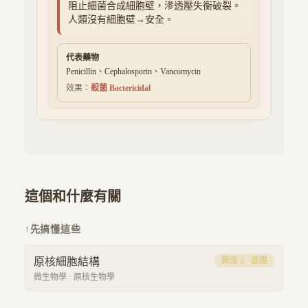
阻止細菌合成細胞壁，滲透壓失衡破裂。
人類沒有細胞壁→安全。
代表藥物
Penicillin、Cephalosporin、Vancomycin
效果：
殺菌 Bactericidal
這個和什麼有關
↑
先搞懂這些
原核細胞結構
難度
2
·
基礎
微生物學
·
原核生物學