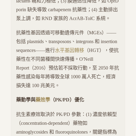
lactams 親和力極低；(3) 膜通透性降低，如 OprD
porin 缺失導致 carbapenem 抗藥性；(4) 主動排出
泵上調，如 RND 家族的 AcrAB-TolC 系統。
抗藥性基因透過可移動遺傳元件（MGEs）——
包括 plasmids、transposons、integrons 和 insertion
sequences——進行
水平基因轉移
（HGT），使抗
藥性在不同菌種間快速傳播。O'Neill
Report（2016）預估若不採取行動，至 2050 年抗
藥性感染每年將導致全球 1000 萬人死亡，經濟
損失達 100 兆美元。
藥動學與
藥效學
（PK/PD）優化
抗生素療效取決於 PK/PD 參數：(1) 濃度依賴型
（concentration-dependent）藥物如
aminoglycosides 和 fluoroquinolones，關鍵指標為