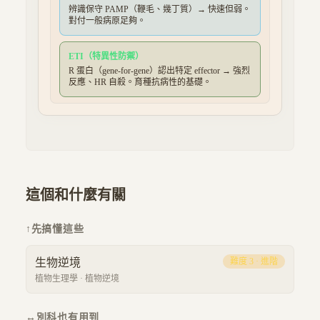
辨識保守 PAMP（鞭毛、幾丁質）→ 快速但弱。
對付一般病原足夠。
ETI（特異性防禦）
R 蛋白（gene-for-gene）認出特定 effector → 強烈
反應、HR 自殺。育種抗病性的基礎。
這個和什麼有關
↑
先搞懂這些
生物逆境
難度
3
·
進階
植物生理學
·
植物逆境
↔
別科也有用到