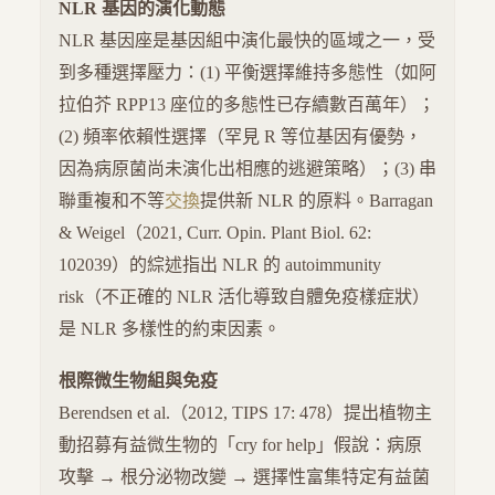
NLR 基因的演化動態
NLR 基因座是基因組中演化最快的區域之一，受
到多種選擇壓力：(1) 平衡選擇維持多態性（如阿
拉伯芥 RPP13 座位的多態性已存續數百萬年）；
(2) 頻率依賴性選擇（罕見 R 等位基因有優勢，
因為病原菌尚未演化出相應的逃避策略）；(3) 串
聯重複和不等
交換
提供新 NLR 的原料。Barragan
& Weigel（2021, Curr. Opin. Plant Biol. 62:
102039）的綜述指出 NLR 的 autoimmunity
risk（不正確的 NLR 活化導致自體免疫樣症狀）
是 NLR 多樣性的約束因素。
根際微生物組與免疫
Berendsen et al.（2012, TIPS 17: 478）提出植物主
動招募有益微生物的「cry for help」假說：病原
攻擊 → 根分泌物改變 → 選擇性富集特定有益菌