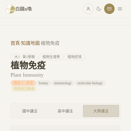
跳至主要內容
白鷗x喚
首頁
/
知識地圖
/
植物免疫
大
3
· 第
1
學期
植物生理學
植物逆境
植物免疫
Plant Immunity
難度
4
·
專業
botany
immunology
molecular-biology
想做成互動版
國中講法
高中講法
大學講法