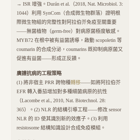
→ ISR 增強。Durán et al.（2018, Nat. Microbiol. 3:
1044）利用 SynCom（合成微生物群落）證明根
際微生物組的完整性對阿拉伯芥免疫至關重要
——無菌植物（germ-free）對病原菌極度敏感。
MYB72 在根中被有益菌誘導，啟動 scopoletin 等
coumarin 的合成分泌，coumarins 既抑制病原菌又
促進有益菌——形成正反饋。
廣譜抗病的工程策略
(1) 將非宿主 PRR 跨物種
轉移
——如將阿拉伯芥
EFR 轉入番茄增加對多種細菌病原的抗性
（Lacombe et al., 2010, Nat. Biotechnol. 28:
365）。(2) NLR 的結構引導工程——修改 sensor
NLR 的 ID 使其識別新的效應子。(3) 利用
resistosome 結構知識設計合成免疫模組。