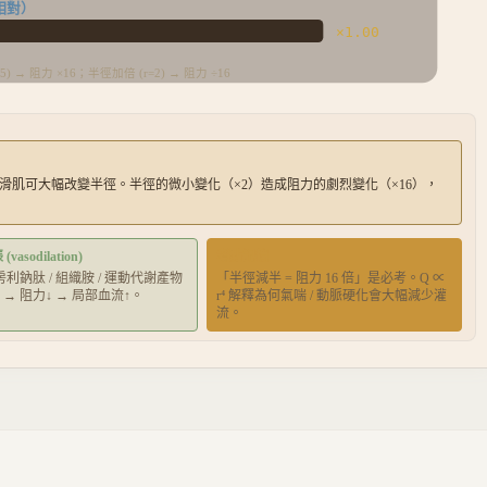
相對）
×
1.00
5) → 阻力 ×16；半徑加倍 (r=2) → 阻力 ÷16
平滑肌可大幅改變半徑。半徑的微小變化（×2）造成阻力的劇烈變化（×16），
asodilation)
考點記憶
心房利鈉肽 / 組織胺 / 運動代謝產物
「半徑減半 = 阻力 16 倍」是必考。Q ∝
 → 阻力↓ → 局部血流↑。
r⁴ 解釋為何氣喘 / 動脈硬化會大幅減少灌
流。