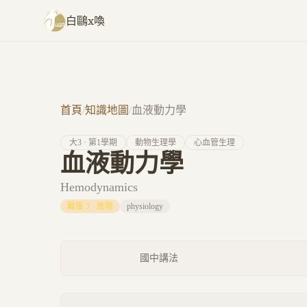
跳至主要內容
白鷗x喚
首頁
/
知識地圖
/
血液動力學
大
3
· 第
1
學期
動物生理學
心血管生理
血液動力學
Hemodynamics
難度
3
·
進階
physiology
國中講法