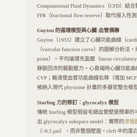
Computational Fluid Dynamics（
FFR（fractional flow reserve）取代侵入性
Guyton 的循環模型與心臟-血管偶聯
Guyton（1955）建立了心臟功能曲線（cardia
（vascular function curve）的圖解分
point）。平均循環充盈壓（mean circulatory fil
靜脈回流的驅動壓力。心衰竭時心臟功能曲線
CVP；輸液使血管功能曲線右移（增加 MCFP
被納入現代 physiome 計畫的多器官整合模
Starling 力的修訂：glycocalyx 模型
傳統 Starling 模型假設毛細血管壁是簡單的半透
出 glycocalyx subspace model：實際的
滲透
（~0.5 μm），而非整個壁面。cleft 中的蛋白