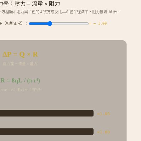
學：壓力 = 流量 × 阻力
seuille 方程顯示阻力與半徑的 4 次方成反比—血管半徑減半，阻力暴增 16 倍。
子（相對正常）：
r =
1.00
ΔP = Q × R
壓力差 = 流量 × 阻力
R = 8ηL / (π r⁴)
Poiseuille：阻力 ∝ 1/半徑⁴
×
1.00
×
1.00