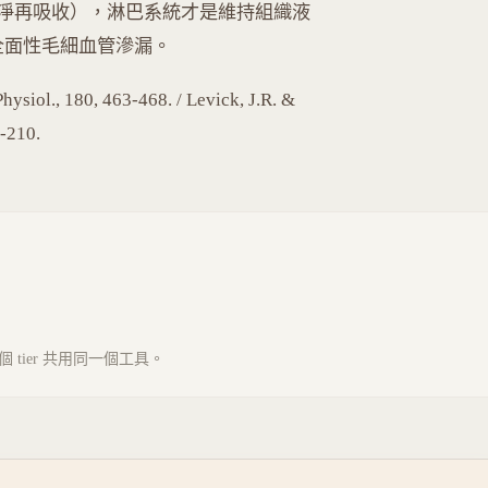
淨再吸收），淋巴系統才是維持組織液
落 → 全面性毛細血管滲漏。
siol., 180, 463-468. / Levick, J.R. &
8-210.
tier 共用同一個工具。