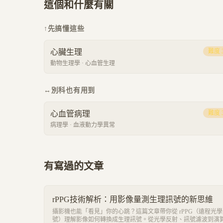
這個和什麼有關
↑
先搞懂這些
心臟生理
難度
動物生理學
·
心血管生理
↔
別科也有用到
心血管病理
難度
病理學
·
血液動力學異常
有寫過的文章
rPPG技術解析：用影像量測生理訊號的新思維
攝影機也能「看見」你的心跳？這篇文章帶你從 rPPG（遠程光
號）理解影像如何轉換成生理訊號。從光學反射、訊號濾波到演