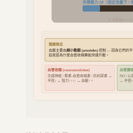
所需壓力 ΔP（固定流量下，
※ 半徑減半 (r=0.
關鍵概念
血壓主要由
細小動脈 (arterioles)
控制 — 因為它們的
這就是為什麼血管收縮藥能快速升壓。
血管收縮 (vasoconstriction)
血管擴張 (v
交感神經 / 腎素-血管收縮素 / 抗利尿素 →
NO / 
半徑↓ → 阻力↑↑↑↑ → 血壓↑。
→ 半徑↑