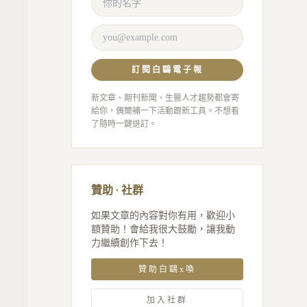
訂閱白鷗電子報
新文章、期刊新聞、生醫人才趨勢都會寄
給你，偶爾補一下活動跟新工具。不想看
了隨時一鍵退訂。
贊助 · 社群
如果文章的內容對你有用，歡迎小
額贊助！會給我很大鼓勵，讓我動
力繼續創作下去！
贊助白鷗x喚
加入社群