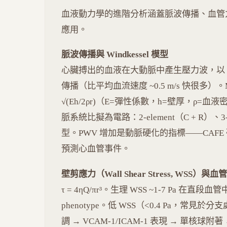
血液動力學的進階分析涵蓋脈波傳播、血管
應用。
脈波傳播與 Windkessel 模型
心臟搏出的血液在大動脈中產生壓力波，以 pulse wa
傳播（比平均血流速度 ~0.5 m/s 快很多）。Moe
√(Eh/2ρr)（E=彈性係數，h=壁厚，ρ=血液密
脈系統比擬為電路：2-element（C + R）、3-ele
型。PWV 增加是動脈硬化的指標——CAFE 
預測心血管事件。
壁剪應力（Wall Shear Stress, WSS）與
τ = 4ηQ/πr³。生理 WSS ~1-7 Pa 在直段血
phenotype。低 WSS（<0.4 Pa，常見於
調 → VCAM-1/ICAM-1 表現 → 單核球附著