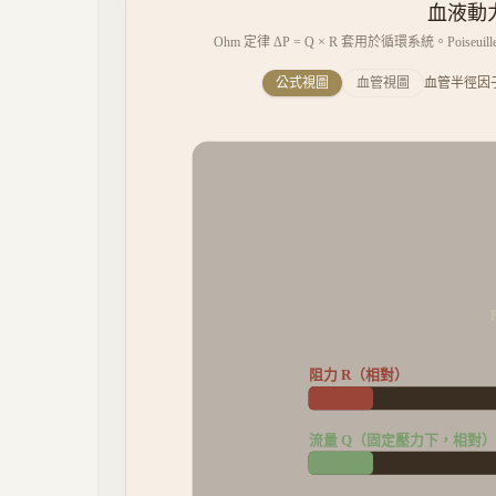
血液動力
Ohm 定律 ΔP = Q × R 套用於循環系統。Poi
公式視圖
血管視圖
血管半徑因
阻力 R（相對）
流量 Q（固定壓力下，相對）