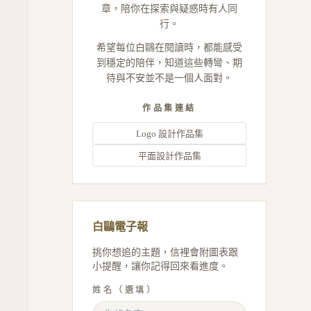
章，陪你在探索與疑惑時有人同
行。
希望每位白鷗在閱讀時，都能感受
到穩定的陪伴，知道這些轉彎、期
待與不安並不是一個人面對。
作品集連結
Logo 設計作品集
平面設計作品集
白鷗電子報
挑你想追的主題，信裡會附圖表跟
小提醒，讓你記得回來看進度。
姓名（選填）