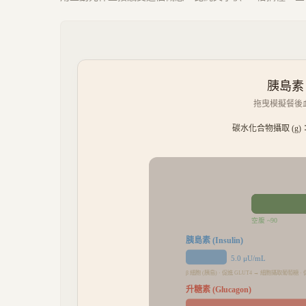
胰島素
拖曳模擬餐後血
碳水化合物攝取 (g)
空腹 ~90
胰島素 (Insulin)
5.0
μU/mL
β 細胞 (胰島) · 促進 GLUT4 → 細胞攝取葡萄糖 
升糖素 (Glucagon)