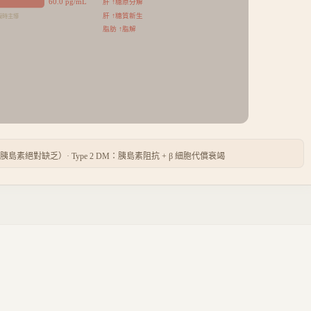
60.0
pg/mL
肝 ↑糖原分解
肝 ↑糖質新生
空腹時主導
脂肪 ↑脂解
（胰島素絕對缺乏）· Type 2 DM：胰島素阻抗 + β 細胞代償衰竭