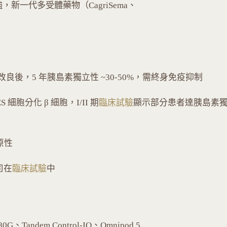
效果更強，新一代多受體藥物（CagriSema、
tocol 改良後，5 年胰島素獨立性 ~30-50%，需終身免疫抑制
 ES 細胞分化 β 細胞，I/II 期
臨床試驗
顯示部分患者達胰島素
原性
司在
臨床試驗
中
、Tandem Control-IQ、Omnipod 5