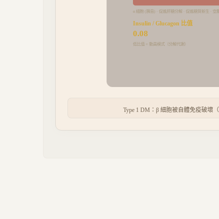
α 細胞 (胰島) · 促進肝糖分解 · 促進糖質新生 · 
Insulin / Glucagon 比值
0.08
低比值 = 動員模式（分解代謝）
Type 1 DM：β 細胞被自體免疫破壞