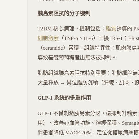
胰島素阻抗的分子機制
T2DM 核心病理。機制包括：
脂質
誘導的 P
細胞激素
（TNF-α、IL-6）干擾 IRS-1；ER st
（ceramide）累積。組織特異性：肌肉
導致基礎葡萄糖產出無法被抑制。
脂肪組織胰島素阻抗特別重要：脂肪細胞無法抑制 l
大量釋放 → 異位脂肪沉積（肝臟、肌肉、
GLP-1 系統的多重作用
GLP-1 不僅刺激胰島素分泌，還抑制升
用）、改善心血管功能、神經保護。Semaglut
胖患者降低 MACE 20%，定位從糖尿病藥