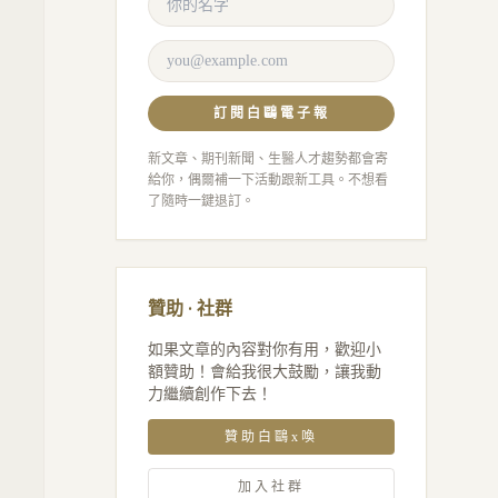
訂閱白鷗電子報
新文章、期刊新聞、生醫人才趨勢都會寄
給你，偶爾補一下活動跟新工具。不想看
了隨時一鍵退訂。
贊助 · 社群
如果文章的內容對你有用，歡迎小
額贊助！會給我很大鼓勵，讓我動
力繼續創作下去！
贊助白鷗x喚
加入社群