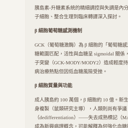
胰島素-升糖素系統的精細調控與失調是內
子細胞、整合生理到臨床轉譯深入探討。
β 細胞葡萄糖感測機制
GCK（葡萄糖激酶）為 β 細胞的「葡萄糖感
糖範圍匹配，活性與血糖呈 sigmoidal 
子突變（GCK-MODY/MODY2）造成輕度持續性
病治療熱點但因低血糖風險受挫。
β 細胞質量與功能
成人胰島約 100 萬個，β 細胞約 10 億。新
身複製（鼠類研究主導），人類則尚有爭議。T2
（dedifferentiation）——失去成熟標
成為新興病理概念，可能解釋為何強化血糖控