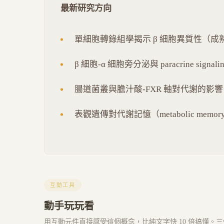
最新研究方向
單細胞轉錄組學揭示 β 細胞異質性（
β 細胞-α 細胞旁分泌與 paracrine signa
腸道菌叢與膽汁酸-FXR 軸對代謝的影響
表觀遺傳對代謝記憶（metabolic me
互動工具
動手玩玩看
用互動元件直接感受這個概念，比純文字快 10 倍搞懂。三個 