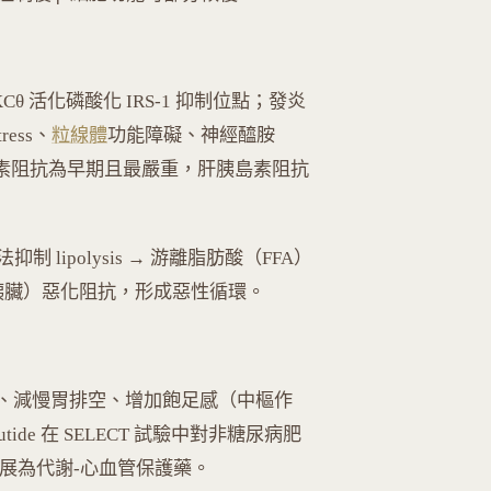
KCθ 活化磷酸化 IRS-1 抑制位點；發炎
ress、
粒線體
功能障礙、神經醯胺
胰島素阻抗為早期且最嚴重，肝胰島素阻抗
ipolysis → 游離脂肪酸（FFA）
胰臟）惡化阻抗，形成惡性循環。
糖素、減慢胃排空、增加飽足感（中樞作
ide 在 SELECT 試驗中對非糖尿病肥
擴展為代謝-心血管保護藥。