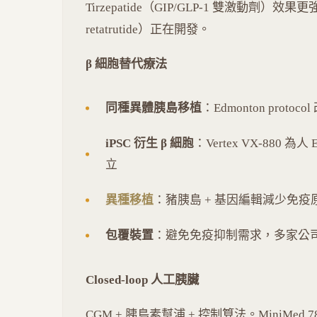
Tirzepatide（GIP/GLP-1 雙激動劑）
retatrutide）正在開發。
β 細胞替代療法
同種異體胰島移植
：Edmonton pro
iPSC 衍生 β 細胞
：Vertex VX-880 為人
立
異種移植
：豬胰島 + 基因編輯減少免疫
包覆裝置
：避免免疫抑制需求，多家公
Closed-loop 人工胰臟
CGM + 胰島素幫浦 + 控制算法。MiniMed 780G