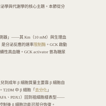
分泌學與代謝學的核心主題。本節從分
測器」——其 Km（10 mM）與生理血
關係，是分泌反應的速率
限制酶
。GCK 啟動
高血糖。GCK activator 曾為糖尿
生兒到成年 β 細胞質量主要靠 β 細胞自
DM 中 β 細胞「
去分化
」
記（MAFA、PDX1）回到祖細胞樣表型——
制後 β 細胞功能可部分恢復。