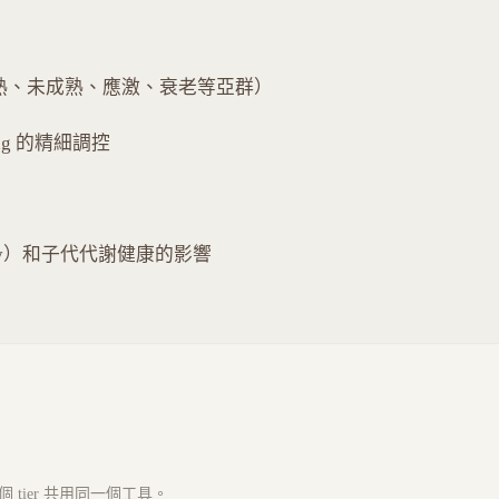
成熟、未成熟、應激、衰老等亞群）
ling 的精細調控
mory）和子代代謝健康的影響
tier 共用同一個工具。