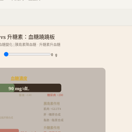
 vs 升糖素：血糖蹺蹺板
糖變化 | 胰島素降血糖 · 升糖素升血糖
0
g
：
血糖濃度
90
mg/dL
餐後 ~140
糖尿病 >200
胰島素作用
肌肉 ↑GLUT4
肝 ↑糖原合成
· 促進肝糖合成
脂肪 ↑脂質合成
升糖素作用