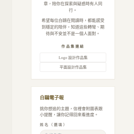
章，陪你在探索與疑惑時有人同
行。
希望每位白鷗在閱讀時，都能感受
到穩定的陪伴，知道這些轉彎、期
待與不安並不是一個人面對。
作品集連結
Logo 設計作品集
平面設計作品集
白鷗電子報
挑你想追的主題，信裡會附圖表跟
小提醒，讓你記得回來看進度。
姓名（選填）