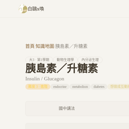
跳至主要內容
白鷗x喚
首頁
/
知識地圖
/
胰島素／升糖素
大
3
· 第
1
學期
動物生理學
內分泌生理
胰島素／升糖素
Insulin / Glucagon
難度
3
·
進階
endocrine
metabolism
diabetes
想做成互動
國中講法