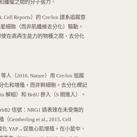
和腫瘤之間的分子張力。
, Cell Reports）的 Cre/lox 譜系追蹤意
x7+ 衛星細胞（而非肌纖維去分化）驅動。
示即使在高再生能力的物種之間，去分化
（2010, Nature）用 Cre/lox 追蹤
分化和增殖，而非幹細胞。去分化標記
in 解組）和 BrdU 摻入（S 期進入）。
/ErbB2 信號：NRG1 過表達在未受傷的
ng et al., 2015, Cell
PK 磷酸化 YAP→促進心肌增殖。在小鼠中，