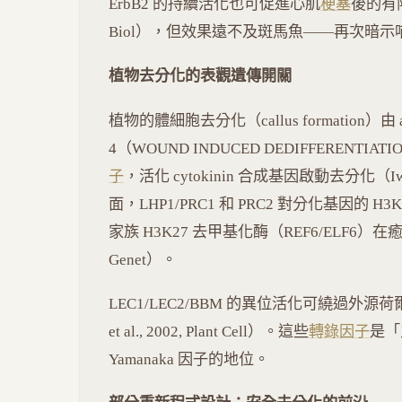
ErbB2 的持續活化也可促進心肌
梗塞
後的有限再生
Biol），但效果遠不及斑馬魚——再次暗
植物去分化的表觀遺傳開關
植物的體細胞去分化（callus formation）由 au
4（WOUND INDUCED DEDIFFERENTIA
子
，活化 cytokinin 合成基因啟動去分化（Iwase 
面，LHP1/PRC1 和 PRC2 對分化基因的 H
家族 H3K27 去甲基化酶（REF6/ELF6）在癒傷組織
Genet）。
LEC1/LEC2/BBM 的異位活化可繞過外源荷
et al., 2002, Plant Cell）。這些
轉錄因子
是「
Yamanaka 因子的地位。