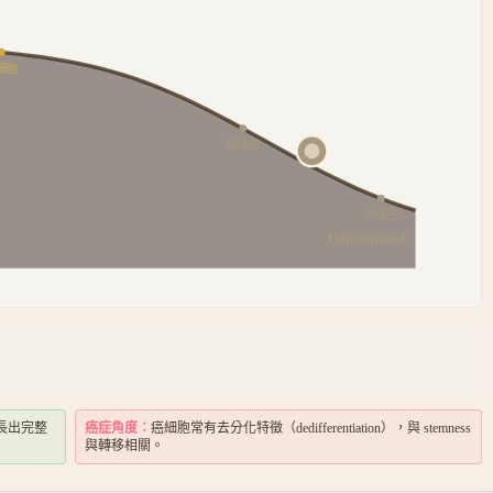
細胞
纖維母
神經元
Differentiated ↓
新長出完整
癌症角度：
癌細胞常有去分化特徵（dedifferentiation），與 stemness
與轉移相關。