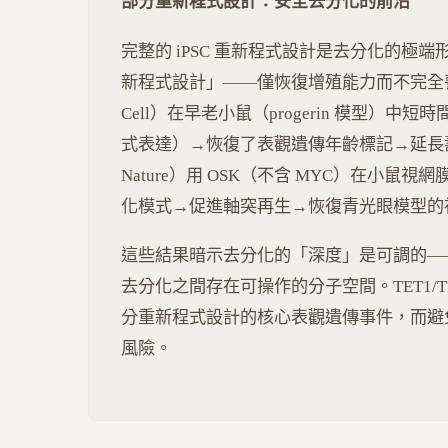
部分重新程式設計：安全去分化的前沿
完整的 iPSC 重新程式設計是去分化的極
新程式設計」——僅恢復增殖能力而不完全喪失組
Cell）在早老小鼠（progerin 模型）中短時間誘導
式表達）→恢復了表觀遺傳年齡標記→延長壽命
Nature）用 OSK（不含 MYC）在小鼠視
化模式→促進軸突再生→恢復青光眼模型的
這些結果暗示去分化的「深度」是可調的—
去分化之間存在可操作的分子空間。TET1/TE
分重新程式設計的核心表觀遺傳事件，而避免
風險。