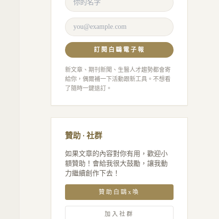
訂閱白鷗電子報
新文章、期刊新聞、生醫人才趨勢都會寄
給你，偶爾補一下活動跟新工具。不想看
了隨時一鍵退訂。
贊助 · 社群
如果文章的內容對你有用，歡迎小
額贊助！會給我很大鼓勵，讓我動
力繼續創作下去！
贊助白鷗x喚
加入社群