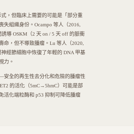
端形式，但臨床上需要的可能是「部分重
織身份。Ocampo 等人（2016,
 OSKM（2 天 on / 5 天 off 的脈衝
，但不導致腫瘤。Lu 等人（2020,
網膜神經節細胞中恢復了年輕的 DNA 甲基
視力。
—安全的再生性去分化和危險的腫瘤性
T2 的活化（5mC→5hmC）可能是部
活化端粒酶和 p53 抑制可降低腫瘤