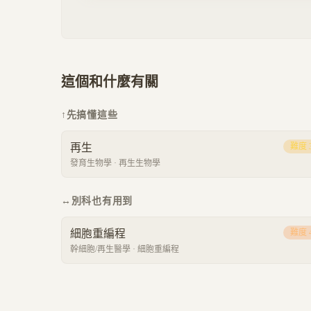
這個和什麼有關
↑
先搞懂這些
再生
難度
發育生物學
·
再生生物學
↔
別科也有用到
細胞重編程
難度
幹細胞/再生醫學
·
細胞重編程