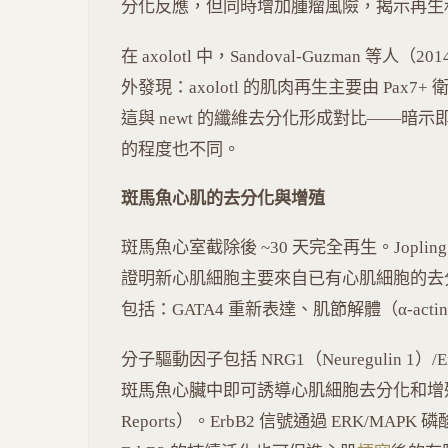
分化反應，但同時增加腫瘤風險，揭示再生
在 axolotl 中，Sandoval-Guzman 等人（2014
外發現：axolotl 的肌肉再生主要由 Pa
這與 newt 的纖維去分化形成對比——暗
的程度也不同。
斑馬魚心肌的去分化與增殖
斑馬魚心室截除後 ~30 天完全再生。Jopling 等人
證明新心肌細胞主要來自已有心肌細胞的去
包括：GATA4 重新表達、肌節解體（α-actin
分子驅動因子包括 NRG1（Neuregulin 1）
斑馬魚心臟中即可誘導心肌細胞去分化和增殖（Gemberli
Reports）。ErbB2 信號通過 ERK/MA