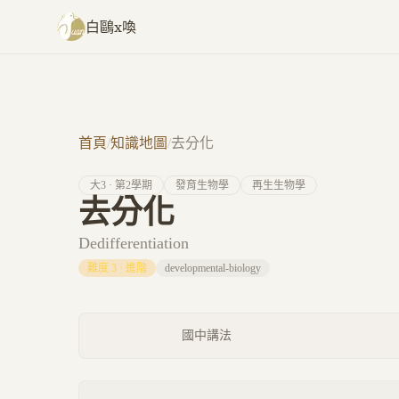
跳至主要內容
白鷗x喚
首頁
/
知識地圖
/
去分化
大
3
· 第
2
學期
發育生物學
再生生物學
去分化
Dedifferentiation
難度
3
·
進階
developmental-biology
國中講法