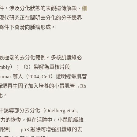
件，涉及分化狀態的表觀遺傳解鎖、
細
現代研究正在闡明去分化的分子邊界
條件下會滑向腫瘤形成。
界最極端的去分化範例。多核肌纖維必
ssembly）；（2）裂解為單核片段
。Kumar 等人（2004, Cell）證明蠑螈肌管
的蠑螈再生因子加入培養的小鼠肌管→Rb
化。
部分去分化（Odelberg et al.,
增殖能力的恢復。但在活體中，小鼠肌纖維
力限制——p53 敲除可增強肌纖維的去