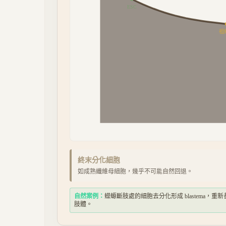
ESC
祖
終末分化細胞
如成熟纖維母細胞，幾乎不可能自然回退。
自然案例：
蠑螈斷肢處的細胞去分化形成 blastema，重
肢體。