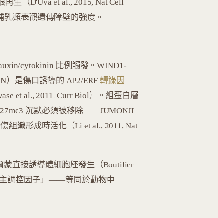
（D'Uva et al., 2015, Nat Cell
示哺乳類表觀遺傳障壁的強度。
xin/cytokinin 比例觸發。WIND1-
TION）是傷口誘導的 AP2/ERF
轉錄因
et al., 2011, Curr Biol）。組蛋白層
3K27me3 沉默必須被移除——JUMONJI
形成時活化（Li et al., 2011, Nat
爾蒙直接誘導體細胞胚發生（Boutilier
主調控因子」——等同於動物中