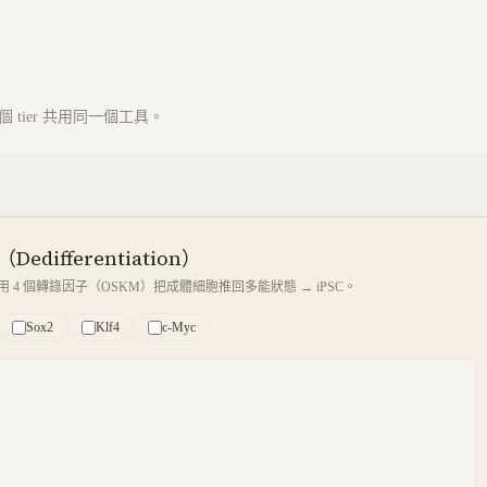
tier 共用同一個工具。
edifferentiation）
 用 4 個轉錄因子（OSKM）把成體細胞推回多能狀態 → iPSC。
Sox2
Klf4
c-Myc