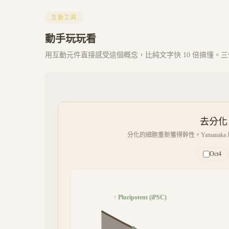
互動工具
動手玩玩看
用互動元件直接感受這個概念，比純文字快 10 倍搞懂。三個 
去分化（D
分化的細胞重新獲得幹性。Yamanaka
Oct4
↑ Pluripotent (iPSC)