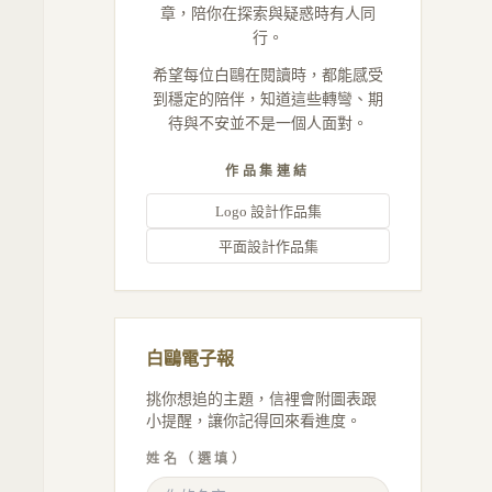
章，陪你在探索與疑惑時有人同
行。
希望每位白鷗在閱讀時，都能感受
到穩定的陪伴，知道這些轉彎、期
待與不安並不是一個人面對。
作品集連結
Logo 設計作品集
平面設計作品集
白鷗電子報
挑你想追的主題，信裡會附圖表跟
小提醒，讓你記得回來看進度。
姓名（選填）