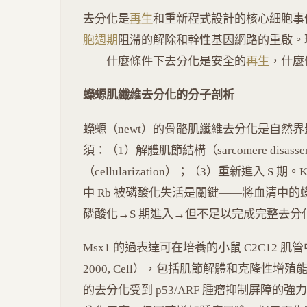
去分化是
再生
和重新程式設計的核心細胞事
胞週期
阻滯的解除和幹性基因網路的重啟。
——什麼條件下去分化是安全的
再生
，什麼
蠑螈肌纖維去分化的分子剖析
蠑螈（newt）的骨骼肌纖維去分化是自然
須：（1）解體肌節結構（sarcomere disa
（cellularization）；（3）重新進入 S 期
中 Rb 被磷酸化失活是關鍵——將血清中
磷酸化→S 期進入→但不足以完成完整去分
Msx1 的過表達可在培養的小鼠 C2C12 肌管中誘導
2000, Cell），包括肌節解體和克隆性
的去分化受到 p53/ARF 腫瘤抑制屏障的強