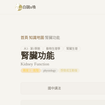
跳至主要內容
白鷗x喚
首頁
/
知識地圖
/
腎臟功能
大
3
· 第
1
學期
動物生理學
腎臟生理
腎臟功能
Kidney Function
難度
3
·
進階
physiology
想做成互動版
國中講法