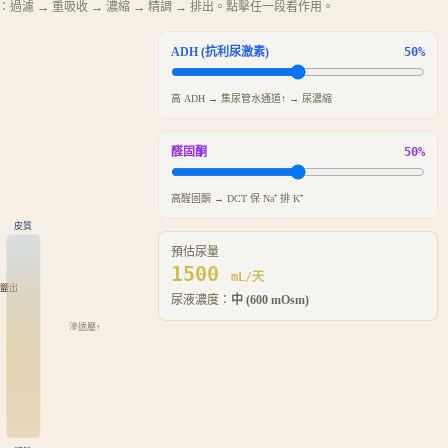
過濾 → 重吸收 → 濃縮 → 精調 → 排出。點擊任一段看作用。
ADH (抗利尿激素)
50
%
高 ADH → 集尿管水通道↑ → 尿濃縮
醛固酮
50
%
高醛固酮 → DCT 保 Na⁺ 排 K⁺
皮質
預估尿量
1500
mL/天
 鹽出
尿液濃度：
中 (600 mOsm)
滲透壓↑