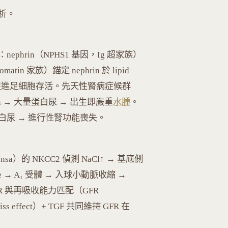
析。
nephrin（NPHS1 基因，Ig 超家族）
omatin 家族）錨定 nephrin 於 lipid
kt 訊號促進足細胞存活。先天性腎病症候群
phrin → 大量蛋白尿 → 出生即嚴重
水腫
。
ent → 蛋白尿 → 進行性腎功能喪失。
nsa）的 NKCC2 偵測 NaCl↑ → 基底側
nosine → A₁ 受體 → 入球小動脈收縮 →
R 與再吸收能力匹配（GFR
yliss effect）+ TGF 共同維持 GFR 在