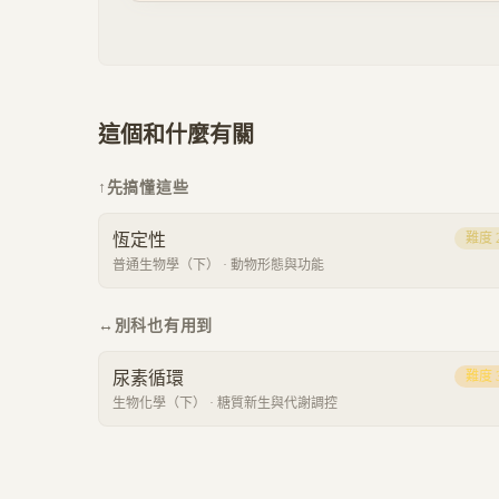
這個和什麼有關
↑
先搞懂這些
恆定性
難度
普通生物學（下）
·
動物形態與功能
↔
別科也有用到
尿素循環
難度
生物化學（下）
·
糖質新生與代謝調控