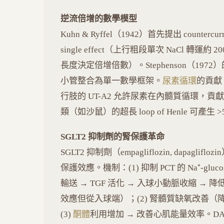
逆流倍增的數學模型
Kuhn & Ryffel（1942）首先提出 countercur
single effect（上行粗段單次 NaCl 轉運約
長度決定倍增倍數）。Stephenson（1972）的 c
小管整合為單一數學框架。
尿素循環
的貢獻：
行肢的 UT-A2 允許尿素在內髓質循環，貢獻約
類（如沙鼠）的超長 loop of Henle 可產生 >
SGLT2 抑制劑的腎保護革命
SGLT2 抑制劑（empagliflozin, dapa
保護效應。機制：(1) 抑制 PCT 的 Na⁺-glucose
輸送 → TGF 活化 → 入球小動脈收縮 → 降
效應但從入球端）；(2) 腎髓質缺氧改善（降低 PC
(3)
酮體
利用增加 → 改善心肌能量效率。DAPA-