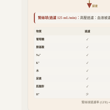
尿液
腎絲球
(
過濾 125 mL/min
)：
高壓過濾：血液被
物質
過濾
葡萄糖
✓
胺基酸
✓
Na⁺
✓
K⁺
✓
水
✓
尿素
✓
肌酸酐
✓
H⁺
少
腎絲球過濾率 (GFR) ≈ 