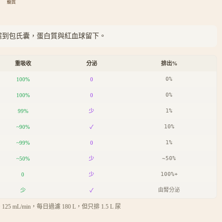
髓質
濾到包氏囊，蛋白質與紅血球留下。
重吸收
分泌
排出%
0%
100%
0
0%
100%
0
1%
99%
少
10%
~90%
✓
1%
~99%
0
~50%
~50%
少
100%+
0
少
由腎分泌
少
✓
125 mL/min，每日過濾 180 L，但只排 1.5 L 尿