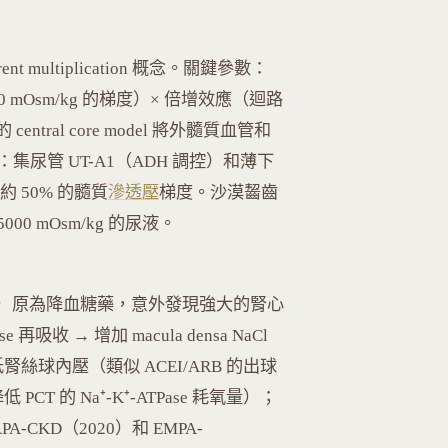
rent multiplication 概念。關鍵參數：
 200 mOsm/kg 的梯度）× 倍增效應（迴路
entral core model 將外髓質血管和
集尿管 UT-A1（ADH 調控）和薄下
 50% 的髓質
滲透壓
梯度。沙漠齧齒
5000 mOsm/kg 的尿液。
gliflozin）原為降血糖藥，意外發現強大的腎心
 再吸收 → 增加 macula densa NaCl
低腎絲球內壓（類似 ACEI/ARB 的出球
T 的 Na⁺-K⁺-ATPase 耗氧量）；
CKD（2020）和 EMPA-