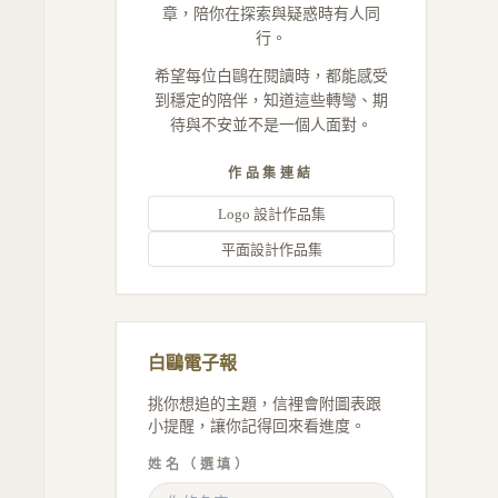
章，陪你在探索與疑惑時有人同
行。
希望每位白鷗在閱讀時，都能感受
到穩定的陪伴，知道這些轉彎、期
待與不安並不是一個人面對。
作品集連結
Logo 設計作品集
平面設計作品集
白鷗電子報
挑你想追的主題，信裡會附圖表跟
小提醒，讓你記得回來看進度。
姓名（選填）