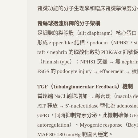
腎臟功能的分子生理學和臨床腎臟學深度分
腎絲球過濾屏障的分子架構
足細胞的裂隙膜（slit diaphragm）核心蛋白：
形成 zipper-like 結構，podocin（NPHS2，st
raft。nephrin 的磷酸化啟動 PI3K/A
（Finnish type）：NPHS1 突變 → 無 ne
FSGS 的 podocyte injury → effacem
TGF（Tubuloglomerular Feedback）機制
當遠端 NaCl 輸送增加 → 緻密斑（macula de
ATP 釋放 → 5'-nucleotidase 轉化為 ade
GFR↓。同時抑制腎素分泌。此機制確保 GF
autoregulation）。Myogenic response（Ba
MAP 80-180 mmHg 範圍內穩定。