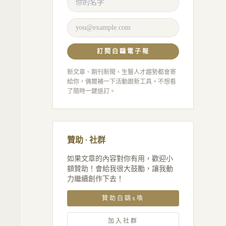
訂閱白鷗電子報
新文章、期刊新聞、生醫人才趨勢都會寄
給你，偶爾補一下活動跟新工具。不想看
了隨時一鍵退訂。
贊助 · 社群
如果文章的內容對你有用，歡迎小
額贊助！會給我很大鼓勵，讓我動
力繼續創作下去！
贊助白鷗x喚
加入社群