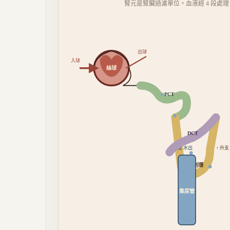
腎元是腎臟過濾單位。血液經 4 段處理：
出球
入球
絲球
PCT
DCT
↓ 降支 水出
↑ 升支
亨利環
集尿管