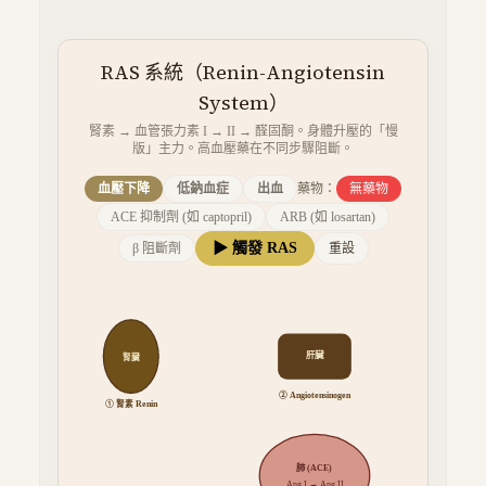
RAS 系統（Renin-Angiotensin
System）
腎素 → 血管張力素 I → II → 醛固酮。身體升壓的「慢
版」主力。高血壓藥在不同步驟阻斷。
血壓下降
低鈉血症
出血
藥物：
無藥物
ACE 抑制劑 (如 captopril)
ARB (如 losartan)
▶ 觸發 RAS
β 阻斷劑
重設
肝臟
腎臟
② Angiotensinogen
① 腎素 Renin
肺 (ACE)
血壓 m
Ang I → Ang II