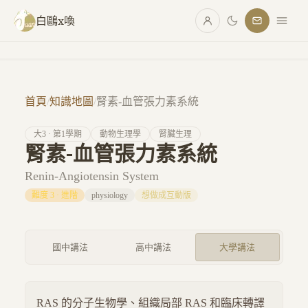
跳至主要內容
白鷗x喚
首頁
/
知識地圖
/
腎素-血管張力素系統
大
3
· 第
1
學期
動物生理學
腎臟生理
腎素-血管張力素系統
Renin-Angiotensin System
難度
3
·
進階
physiology
想做成互動版
國中講法
高中講法
大學講法
RAS 的分子生物學、組織局部 RAS 和臨床轉譯