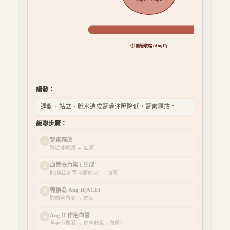
9
④ 血管收縮 (Ang II)
觸發：
運動、站立、脫水造成腎灌注壓降低，腎素釋放。
級聯步驟：
腎素釋放
1
腎近球細胞
→
血液
血管張力素 I 生成
2
肝(釋出血管收縮素原)
→
血液
轉換為 Ang II(ACE)
3
肺血管內皮
→
血液
Ang II 作用血管
4
全身小動脈
→
血管收縮→血壓↑