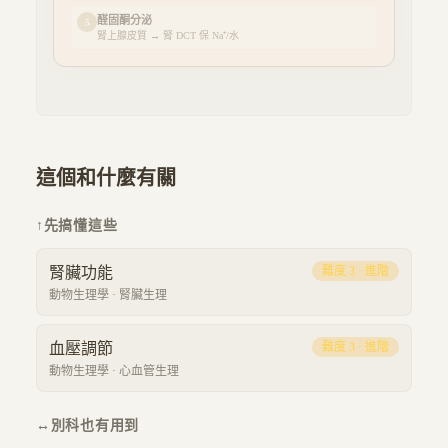
醛固酮分泌
5
腎上腺皮質
→
腎 DCT 保 Na⁺/水
這個和什麼有關
↑
先搞懂這些
腎臟功能
難度
3
·
進階
動物生理學
·
腎臟生理
血壓調節
難度
3
·
進階
動物生理學
·
心血管生理
↔
別科也有用到